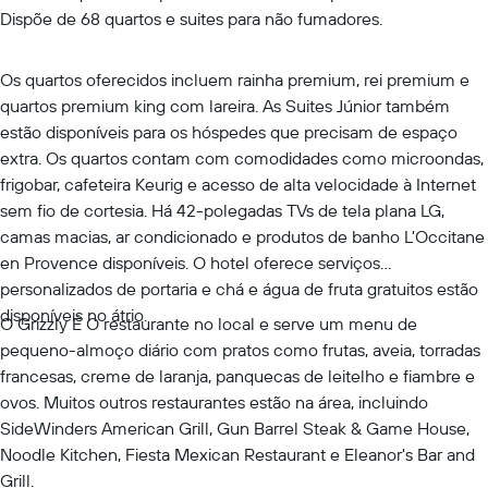
Dispõe de 68 quartos e suites para não fumadores.
Os quartos oferecidos incluem rainha premium, rei premium e
quartos premium king com lareira. As Suites Júnior também
estão disponíveis para os hóspedes que precisam de espaço
extra. Os quartos contam com comodidades como microondas,
frigobar, cafeteira Keurig e acesso de alta velocidade à Internet
sem fio de cortesia. Há 42-polegadas TVs de tela plana LG,
camas macias, ar condicionado e produtos de banho L'Occitane
en Provence disponíveis. O hotel oferece serviços
personalizados de portaria e chá e água de fruta gratuitos estão
disponíveis no átrio.
O Grizzly É O restaurante no local e serve um menu de
pequeno-almoço diário com pratos como frutas, aveia, torradas
francesas, creme de laranja, panquecas de leitelho e fiambre e
ovos. Muitos outros restaurantes estão na área, incluindo
SideWinders American Grill, Gun Barrel Steak & Game House,
Noodle Kitchen, Fiesta Mexican Restaurant e Eleanor's Bar and
Grill.