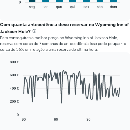
O
0
abcissa.
gráfico
seg
ter
qua
qui
sex
sáb
dom
End
O
of
seguinte
gráfico
interactive
apresenta
chart
apresenta
o
Com quanta antecedência devo reservar no Wyoming Inn of
o
preço
preço
Jackson Hole?
médio
médio
Para conseguires o melhor preço no Wyoming Inn of Jackson Hole,
de
de
reserva com cerca de 7 semanas de antecedência. Isso pode poupar-te
um
um
cerca de 56% em relação a uma reserva de última hora.
quarto
quarto
a
numa
cada
800 €
ordenada
dia
Line
Chart
da
graphic.
chart
600 €
with
semana
90
O
data
400 €
gráfico
points.
apresenta
os
200 €
O
dias
gráfico
da
seguinte
0
semana
mostra
90
60
30
End
numa
of
como
interactive
abcissa