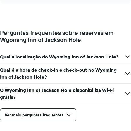
o
chart
O
preço
gráfico
de
apresenta
um
o
quarto
preço
muda
médio
Perguntas frequentes sobre reservas em
perto
de
Wyoming Inn of Jackson Hole
da
um
data
quarto
da
numa
estadia
Qual a localização do Wyoming Inn of Jackson Hole?
ordenada
O
gráfico
Qual é a hora de check-in e check-out no Wyoming
apresenta
Inn of Jackson Hole?
o
número
de
O Wyoming Inn of Jackson Hole disponibiliza Wi-Fi
dias
grátis?
antes
da
estadia
Ver mais perguntas frequentes
numa
abcissa
O