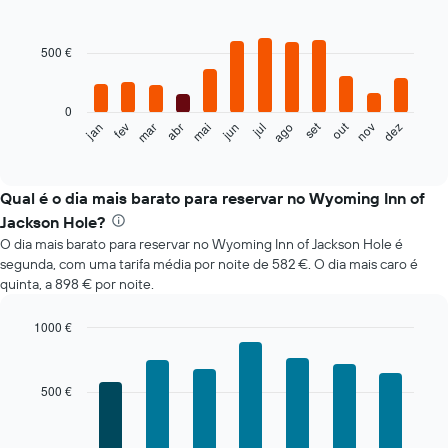
Bar
Chart
graphic.
chart
with
500 €
12
bars.
0
O
set
out
jan
fev
mar
abr
mai
jun
jul
ago
nov
dez
gráfico
End
of
seguinte
interactive
apresenta
chart
o
Qual é o dia mais barato para reservar no Wyoming Inn of
preço
Jackson Hole?
médio
O dia mais barato para reservar no Wyoming Inn of Jackson Hole é
de
segunda, com uma tarifa média por noite de 582 €. O dia mais caro é
um
quinta, a 898 € por noite.
quarto
em
cada
1000 €
mês
Bar
Chart
O
graphic.
chart
with
gráfico
500 €
7
apresenta
bars.
meses
numa