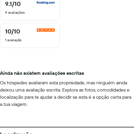
9.1
/10
9.1
de
9 avaliações
10
10
/10
10
de
1 avaliação
10
Ainda não existem avaliações escritas
Os hóspedes avaliaram esta propriedade, mas ninguém ainda
deixou uma avaliação escrita. Explora as fotos, comodidades e
localização para te ajudar a decidir se esta é a opção certa para
a tua viagem.