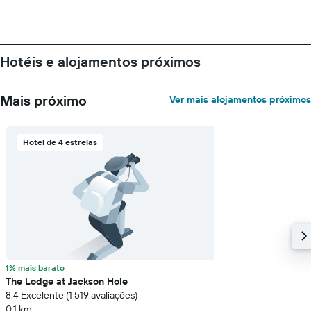
gráfico
apresenta
o
preço
médio
Hotéis e alojamentos próximos
de
um
quarto
Mais próximo
Ver mais alojamentos próximos
numa
ordenada
Hotel de 4 estrelas
1% mais barato
The Lodge at Jackson Hole
8.4 Excelente (1 519 avaliações)
0,1 km