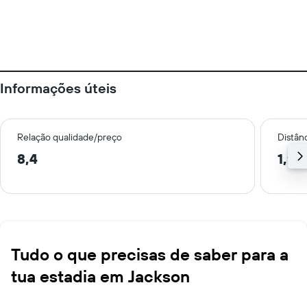
Informações úteis
Relação qualidade/preço
Distân
8,4
1,9 
Tudo o que precisas de saber para a
tua estadia em Jackson