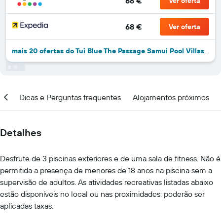
66 €
Ver oferta
68 €
Ver oferta
mais 20 ofertas do Tui Blue The Passage Samui Pool Villas With Private Beach Resort
ção
Dicas e Perguntas frequentes
Alojamentos próximos
Detalhes
Desfrute de 3 piscinas exteriores e de uma sala de fitness. Não é
permitida a presença de menores de 18 anos na piscina sem a
supervisão de adultos. As atividades recreativas listadas abaixo
estão disponíveis no local ou nas proximidades; poderão ser
aplicadas taxas.