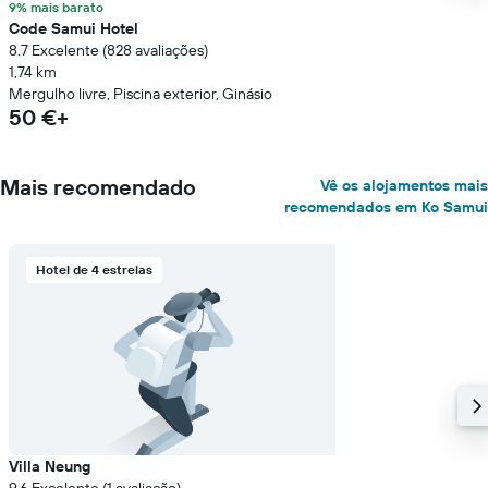
9% mais barato
Code Samui Hotel
8.7 Excelente (828 avaliações)
1,74 km
Mergulho livre, Piscina exterior, Ginásio
50 €+
Mais recomendado
Vê os alojamentos mais
recomendados em Ko Samui
Hotel de 4 estrelas
Villa Neung