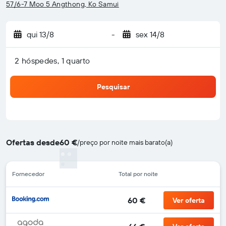
57/6-7 Moo 5 Angthong, Ko Samui
qui 13/8
-
sex 14/8
2 hóspedes, 1 quarto
Pesquisar
Ofertas desde
60 €
/
preço por noite mais barato(a)
Fornecedor
Total por noite
60 €
Ver oferta