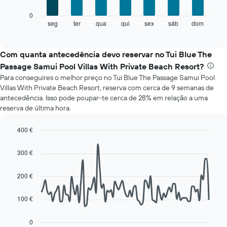
numa
O
0
abcissa.
gráfico
seg
ter
qua
qui
sex
sáb
dom
End
O
of
seguinte
gráfico
interactive
apresenta
chart
apresenta
o
Com quanta antecedência devo reservar no Tui Blue The
o
preço
preço
Passage Samui Pool Villas With Private Beach Resort?
médio
médio
Para conseguires o melhor preço no Tui Blue The Passage Samui Pool
de
de
Villas With Private Beach Resort, reserva com cerca de 9 semanas de
um
um
antecedência. Isso pode poupar-te cerca de 28% em relação a uma
quarto
quarto
reserva de última hora.
a
numa
cada
ordenada
dia
400 €
da
Line
Chart
semana
graphic.
chart
300 €
with
O
90
gráfico
data
200 €
apresenta
points.
os
dias
100 €
O
da
gráfico
semana
seguinte
0
numa