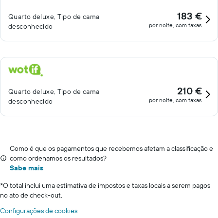
183 €
Quarto deluxe, Tipo de cama
por noite, com taxas
desconhecido
210 €
Quarto deluxe, Tipo de cama
por noite, com taxas
desconhecido
Como é que os pagamentos que recebemos afetam a classificação e
como ordenamos os resultados?
Sabe mais
*
O total inclui uma estimativa de impostos e taxas locais a serem pagos
no ato de check-out.
Configurações de cookies