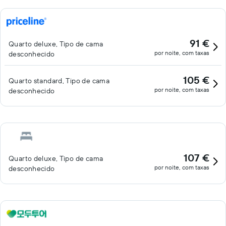
91 €
Quarto deluxe, Tipo de cama
por noite, com taxas
desconhecido
105 €
Quarto standard, Tipo de cama
por noite, com taxas
desconhecido
107 €
Quarto deluxe, Tipo de cama
por noite, com taxas
desconhecido