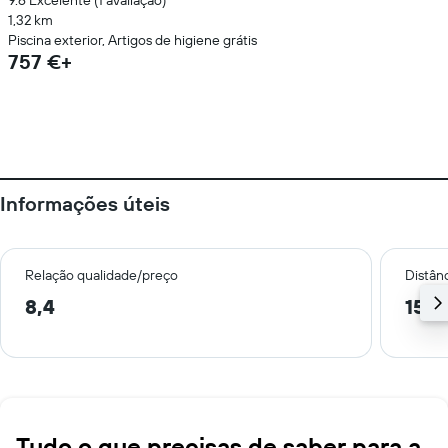
9.6 Excelente (1 avaliação)
1,32 km
Piscina exterior, Artigos de higiene grátis
757 €+
Informações úteis
Relação qualidade/preço
Distân
8,4
15,2
Tudo o que precisas de saber para a