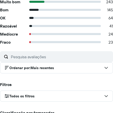
Muito bom
243
Bom
145
OK
64
Razoável
41
Medíocre
24
Fraco
23
Ordenar por
:
Mais recentes
Filtros
Todos os filtros
Classificação por fornecedor