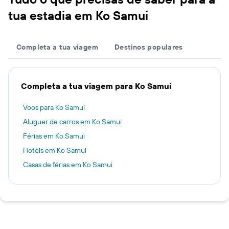
tua estadia em Ko Samui
Completa a tua viagem
Destinos populares
Completa a tua viagem para Ko Samui
Voos para Ko Samui
Aluguer de carros em Ko Samui
Férias em Ko Samui
Hotéis em Ko Samui
Casas de férias em Ko Samui