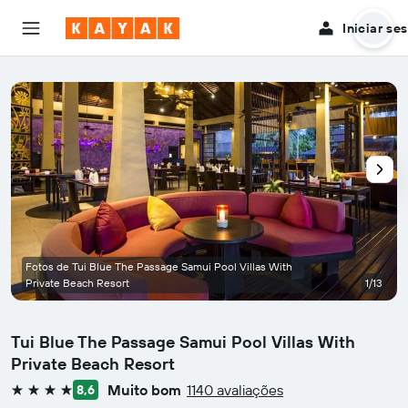
Iniciar se
Fotos de Tui Blue The Passage Samui Pool Villas With
Private Beach Resort
1/13
Tui Blue The Passage Samui Pool Villas With
Private Beach Resort
Muito bom
1140 avaliações
8,6
4 estrelas