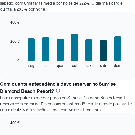
sábado, com uma tarifa média por noite de 222 €. O dia mais caro é
um
quinta, a 283 € por noite.
quarto
em
cada
400 €
mês
Bar
Chart
O
graphic.
chart
with
gráfico
200 €
7
apresenta
bars.
meses
numa
O
0
abcissa.
gráfico
seg
ter
qua
qui
sex
sáb
dom
End
O
of
seguinte
gráfico
interactive
apresenta
chart
apresenta
o
Com quanta antecedência devo reservar no Sunrise
o
preço
preço
Diamond Beach Resort?
médio
médio
Para conseguires o melhor preço no Sunrise Diamond Beach Resort,
de
de
reserva com cerca de 11 semanas de antecedência. Isso pode poupar-te
um
um
cerca de 48% em relação a uma reserva de última hora.
quarto
quarto
a
numa
cada
400 €
ordenada
dia
Line
Chart
da
graphic.
chart