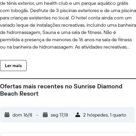
de ténis exterior, um health club e um parque aquático grátis
com tobogãs. Desfrute de 3 piscinas exteriores e de uma piscina
para crianças existentes no local. O hotel conta ainda com um
variado leque de instalações recreativas, incluindo uma banheira
de hidromassagem, Sauna e uma sala de fitness. Não é
permitida a presença de menores de 16 anos na sala de fitness
ou na banheira de hidromassagem. As atividades recreativas
listadas abaixo estão disponíveis no local ou nas proximidades;
poderão ser aplicadas taxas.
Ler mais
Ofertas mais recentes no Sunrise Diamond
Beach Resort
dom 16/8
-
seg 17/8
2 hóspedes, 1 quarto