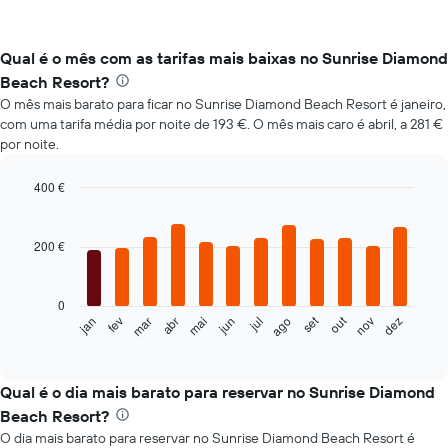
Qual é o mês com as tarifas mais baixas no Sunrise Diamond
Beach Resort?
O mês mais barato para ficar no Sunrise Diamond Beach Resort é janeiro,
com uma tarifa média por noite de 193 €. O mês mais caro é abril, a 281 €
por noite.
400 €
Bar
Chart
graphic.
chart
with
200 €
12
bars.
0
O
set
out
fev
mai
ago
nov
mar
jun
dez
jan
abr
jul
gráfico
End
of
seguinte
interactive
apresenta
chart
o
Qual é o dia mais barato para reservar no Sunrise Diamond
preço
Beach Resort?
médio
O dia mais barato para reservar no Sunrise Diamond Beach Resort é
de