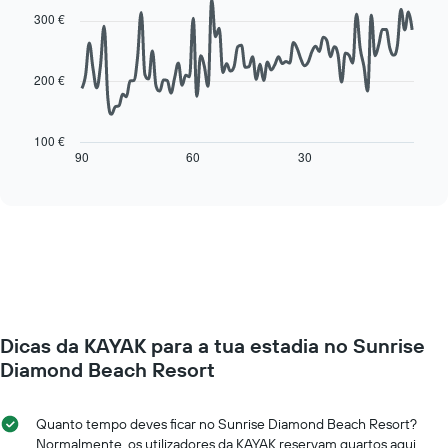
with
semana
300 €
90
O
data
gráfico
points.
apresenta
200 €
os
O
dias
gráfico
da
seguinte
100 €
semana
mostra
90
60
30
End
numa
of
como
interactive
abcissa
o
chart
O
preço
gráfico
de
apresenta
um
o
quarto
preço
muda
médio
perto
de
da
um
Dicas da KAYAK para a tua estadia no Sunrise
data
quarto
da
Diamond Beach Resort
numa
estadia
ordenada
O
gráfico
Quanto tempo deves ficar no Sunrise Diamond Beach Resort?
apresenta
Normalmente, os utilizadores da KAYAK reservam quartos aqui