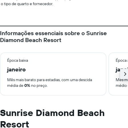
o tipo de quarto e fornecedor.
Informações essenciais sobre o Sunrise
Diamond Beach Resort
Época baixa
Época 
janeiro
jane
Mês mais barato para estadias, com uma descida
Mês ma
média de
0%
no preço.
médio
Sunrise Diamond Beach
Resort