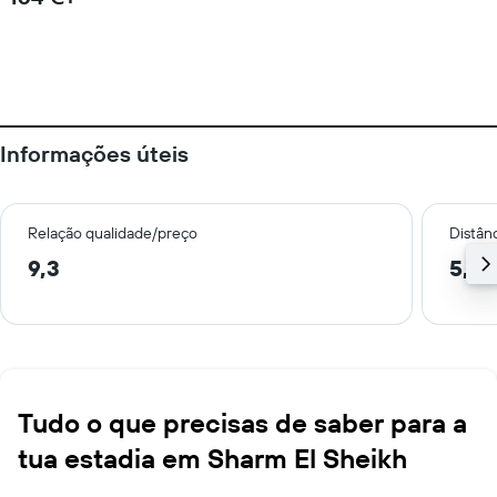
Informações úteis
Relação qualidade/preço
Distân
9,3
5,1 
Tudo o que precisas de saber para a
tua estadia em Sharm El Sheikh