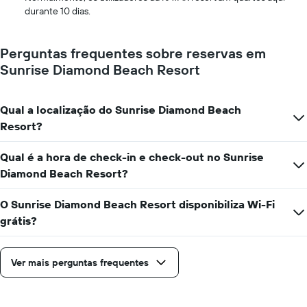
o
durante 10 dias.
número
de
dias
Perguntas frequentes sobre reservas em
antes
Sunrise Diamond Beach Resort
da
estadia
numa
Qual a localização do Sunrise Diamond Beach
abcissa
O
Resort?
gráfico
apresenta
Qual é a hora de check-in e check-out no Sunrise
o
Diamond Beach Resort?
preço
médio
de
O Sunrise Diamond Beach Resort disponibiliza Wi-Fi
um
grátis?
quarto
numa
ordenada
Ver mais perguntas frequentes