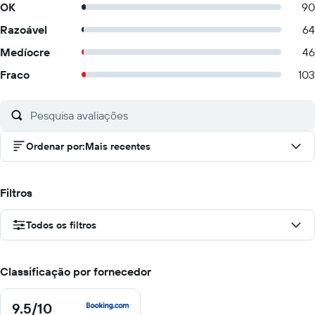
OK
90
Razoável
64
Medíocre
46
Fraco
103
Ordenar por
:
Mais recentes
Filtros
Todos os filtros
Classificação por fornecedor
9.5
/10
9.5