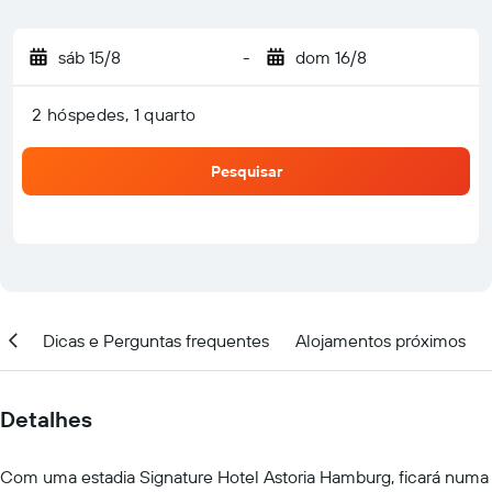
sáb 15/8
-
dom 16/8
2 hóspedes, 1 quarto
Pesquisar
ção
Dicas e Perguntas frequentes
Alojamentos próximos
Detalhes
Com uma estadia Signature Hotel Astoria Hamburg, ficará numa