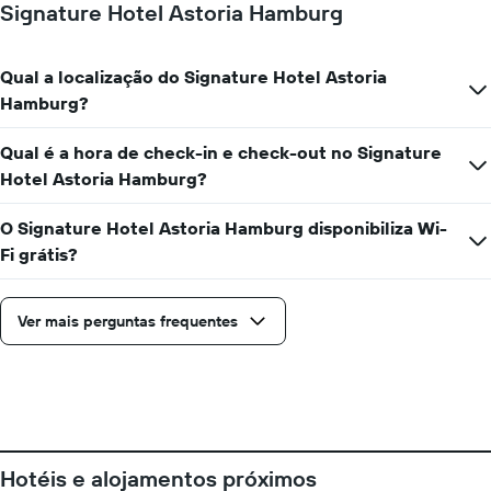
de
Signature Hotel Astoria Hamburg
da
um
data
quarto
da
numa
estadia
Qual a localização do Signature Hotel Astoria
ordenada
O
Hamburg?
gráfico
apresenta
Qual é a hora de check-in e check-out no Signature
o
número
Hotel Astoria Hamburg?
de
dias
O Signature Hotel Astoria Hamburg disponibiliza Wi-
antes
Fi grátis?
da
estadia
numa
Ver mais perguntas frequentes
abcissa
O
gráfico
apresenta
o
preço
médio
de
Hotéis e alojamentos próximos
um