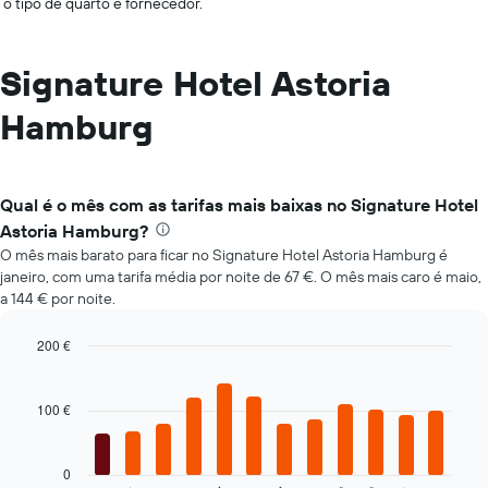
o tipo de quarto e fornecedor.
Signature Hotel Astoria
Hamburg
Qual é o mês com as tarifas mais baixas no Signature Hotel
Astoria Hamburg?
O mês mais barato para ficar no Signature Hotel Astoria Hamburg é
janeiro, com uma tarifa média por noite de 67 €. O mês mais caro é maio,
a 144 € por noite.
200 €
Bar
Chart
graphic.
chart
with
100 €
12
bars.
0
O