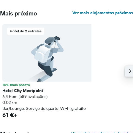
quarto
numa
Mais próximo
Ver mais alojamentos próximos
ordenada
Hotel de 2 estrelas
10% mais barato
Hotel City Meetpoint
6.4 Bom (589 avaliações)
0,02 km
Bar/Lounge, Serviço de quarto, Wi-Fi gratuito
61 €+