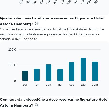
set
out
fev
mai
ago
nov
mar
jun
dez
jan
abr
jul
gráfico
End
of
seguinte
interactive
apresenta
chart
o
Qual é o dia mais barato para reservar no Signature Hotel
preço
Astoria Hamburg?
médio
O dia mais barato para reservar no Signature Hotel Astoria Hamburg é
de
segunda, com uma tarifa média por noite de 67 €. O dia mais caro é
um
sábado, a 149 € por noite.
quarto
em
cada
200 €
mês
Bar
Chart
O
graphic.
chart
with
gráfico
100 €
7
apresenta
bars.
meses
numa
O
0
abcissa.
gráfico
seg
ter
qua
qui
sex
sáb
dom
End
O
of
seguinte
gráfico
interactive
apresenta
chart
apresenta
o
Com quanta antecedência devo reservar no Signature Hotel
o
preço
preço
Astoria Hamburg?
médio