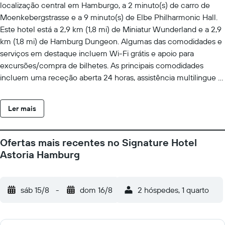
localização central em Hamburgo, a 2 minuto(s) de carro de
Moenkebergstrasse e a 9 minuto(s) de Elbe Philharmonic Hall.
Este hotel está a 2,9 km (1,8 mi) de Miniatur Wunderland e a 2,9
km (1,8 mi) de Hamburg Dungeon. Algumas das comodidades e
serviços em destaque incluem Wi-Fi grátis e apoio para
excursões/compra de bilhetes. As principais comodidades
incluem uma receção aberta 24 horas, assistência multilingue e
armazenamento de bagagem. O hotel serve pequeno-almoços
para levar durante a semana entre as 06:30 e as 10:00 e aos fins
Ler mais
de semana entre as 7:00 e as 10:00, mediante uma sobretaxa.
Sinta-se em casa num dos 34 quartos. As casas de banho estão
equipadas com um polibã e secadores de cabelo. As
Ofertas mais recentes no Signature Hotel
comodidades incluem ainda um telefone e uma mesa de
Astoria Hamburg
escritório. A limpeza dos quartos é efetuada diária.
sáb 15/8
-
dom 16/8
2 hóspedes, 1 quarto