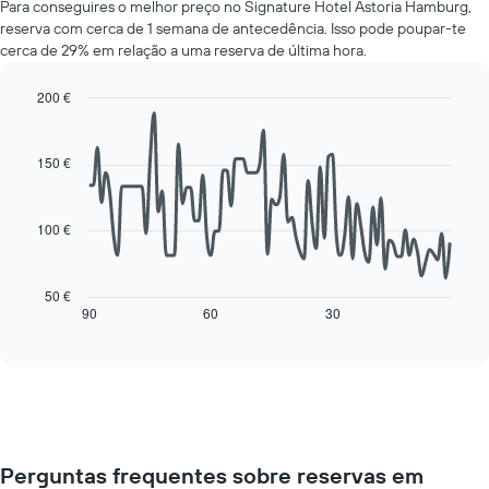
médio
Para conseguires o melhor preço no Signature Hotel Astoria Hamburg,
de
de
reserva com cerca de 1 semana de antecedência. Isso pode poupar-te
um
um
cerca de 29% em relação a uma reserva de última hora.
quarto
quarto
a
numa
cada
200 €
ordenada
dia
Line
Chart
da
graphic.
chart
with
semana
150 €
90
O
data
gráfico
points.
apresenta
100 €
os
O
dias
gráfico
da
seguinte
50 €
semana
mostra
90
60
30
End
numa
of
como
interactive
abcissa
o
chart
O
preço
gráfico
de
apresenta
um
o
quarto
preço
muda
médio
Perguntas frequentes sobre reservas em
perto