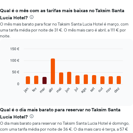
Qual é o mês com as tarifas mais baixas no Taksim Santa
Lucia Hotel?
O mês mais barato para ficar no Taksim Santa Lucia Hotel é março, com
uma tarifa média por noite de 31 €. O mês mais caro é abril, a 111 € por
noite.
150 €
Bar
Chart
graphic.
chart
100 €
with
12
50 €
bars.
0
O
set
out
fev
mai
ago
nov
mar
jun
dez
jan
abr
jul
gráfico
End
of
seguinte
interactive
apresenta
chart
o
Qual é o dia mais barato para reservar no Taksim Santa
preço
Lucia Hotel?
médio
O dia mais barato para reservar no Taksim Santa Lucia Hotel é domingo,
de
com uma tarifa média por noite de 36 €. O dia mais caro é terça, a 57 €
um