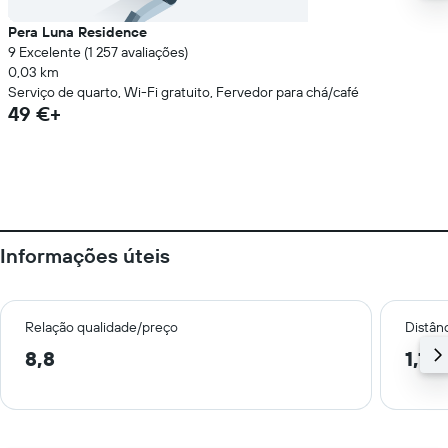
Pera Luna Residence
9 Excelente (1 257 avaliações)
0,03 km
Serviço de quarto, Wi-Fi gratuito, Fervedor para chá/café
49 €+
Informações úteis
Relação qualidade/preço
Distân
8,8
1,1 