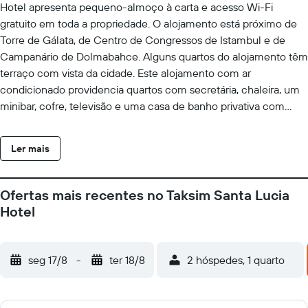
Hotel apresenta pequeno-almoço à carta e acesso Wi-Fi
gratuito em toda a propriedade. O alojamento está próximo de
Torre de Gálata, de Centro de Congressos de Istambul e de
Campanário de Dolmabahce. Alguns quartos do alojamento têm
terraço com vista da cidade. Este alojamento com ar
condicionado providencia quartos com secretária, chaleira, um
minibar, cofre, televisão e uma casa de banho privativa com
chuveiro. Alguns quartos têm uma cozinha com um frigorífico.
No alojamento, cada quarto tem roupa de cama e toalhas. Os
Ler mais
funcionários da receção falam árabe, alemão, inglês e turco, e
estão disponíveis para ajudar a qualquer hora do dia. Taksim
Santa Lucia Hotel tem vários pontos de interesse populares nas
Ofertas mais recentes no Taksim Santa Lucia
suas proximidades, incluindo Rua Istiklal, Praça Taksim e Estação
Hotel
de Metro de Taksim. O Aeroporto de Istambul fica a 36 km da
propriedade, e o alojamento oferece um serviço de transfer do
aeroporto por um custo adicional.
seg 17/8
-
ter 18/8
2 hóspedes, 1 quarto