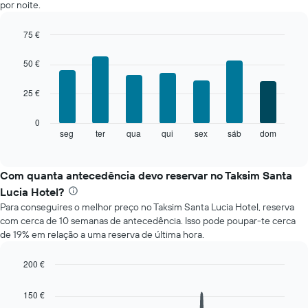
por noite.
quarto
em
cada
75 €
mês
Bar
Chart
O
graphic.
chart
50 €
with
gráfico
7
apresenta
25 €
bars.
meses
numa
O
0
abcissa.
gráfico
seg
ter
qua
qui
sex
sáb
dom
End
O
of
seguinte
gráfico
interactive
apresenta
chart
apresenta
o
Com quanta antecedência devo reservar no Taksim Santa
o
preço
preço
Lucia Hotel?
médio
médio
Para conseguires o melhor preço no Taksim Santa Lucia Hotel, reserva
de
de
com cerca de 10 semanas de antecedência. Isso pode poupar-te cerca
um
um
de 19% em relação a uma reserva de última hora.
quarto
quarto
a
numa
cada
200 €
ordenada
dia
Line
Chart
da
graphic.
chart
150 €
with
semana