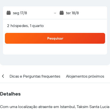
seg 17/8
-
ter 18/8
2 hóspedes, 1 quarto
Pesquisar
ção
Dicas e Perguntas frequentes
Alojamentos próximos
Detalhes
Com uma localização atraente em Istambul, Taksim Santa Lucia