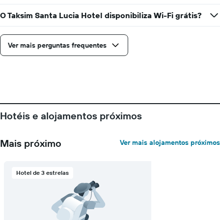
número
de
O Taksim Santa Lucia Hotel disponibiliza Wi-Fi grátis?
dias
antes
da
Ver mais perguntas frequentes
estadia
numa
abcissa
O
gráfico
apresenta
o
Hotéis e alojamentos próximos
preço
médio
de
Mais próximo
Ver mais alojamentos próximos
um
quarto
numa
ordenada
Hotel de 3 estrelas