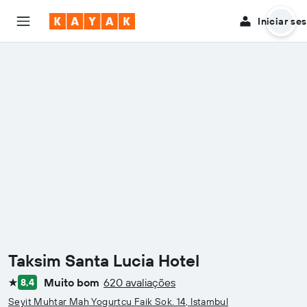
Iniciar se
Taksim Santa Lucia Hotel
Muito bom
620 avaliações
8,4
1 estrela
Seyit Muhtar Mah Yogurtcu Faik Sok. 14, Istambul