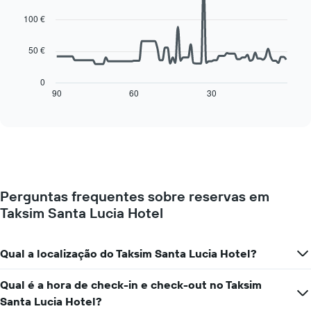
90
O
data
100 €
gráfico
points.
apresenta
os
50 €
O
dias
gráfico
da
seguinte
0
semana
mostra
90
60
30
End
numa
of
como
interactive
abcissa
o
chart
O
preço
gráfico
de
apresenta
um
o
quarto
preço
muda
médio
Perguntas frequentes sobre reservas em
perto
de
Taksim Santa Lucia Hotel
da
um
data
quarto
da
numa
estadia
Qual a localização do Taksim Santa Lucia Hotel?
ordenada
O
gráfico
Qual é a hora de check-in e check-out no Taksim
apresenta
Santa Lucia Hotel?
o