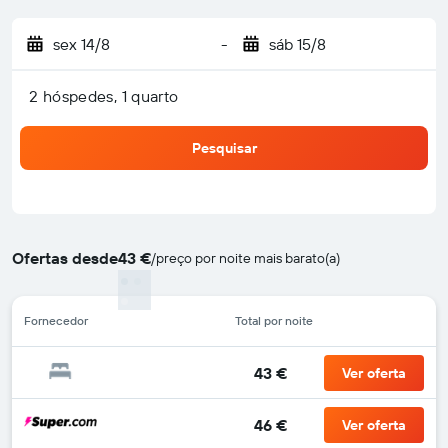
sex 14/8
-
sáb 15/8
2 hóspedes, 1 quarto
Pesquisar
Ofertas desde
43 €
/
preço por noite mais barato(a)
Fornecedor
Total por noite
43 €
Ver oferta
46 €
Ver oferta