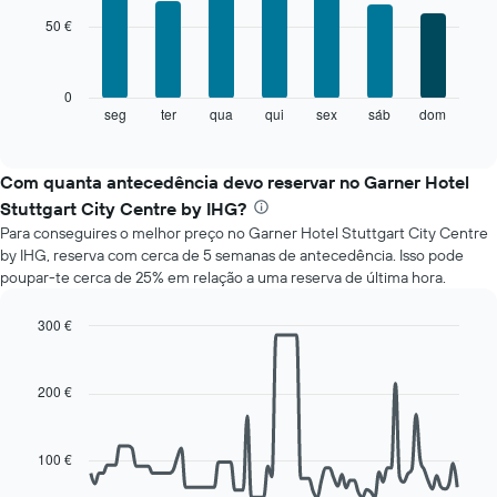
with
gráfico
50 €
7
apresenta
bars.
meses
numa
O
0
abcissa.
gráfico
seg
ter
qua
qui
sex
sáb
dom
End
O
of
seguinte
gráfico
interactive
apresenta
chart
apresenta
o
Com quanta antecedência devo reservar no Garner Hotel
o
preço
preço
Stuttgart City Centre by IHG?
médio
médio
Para conseguires o melhor preço no Garner Hotel Stuttgart City Centre
de
de
by IHG, reserva com cerca de 5 semanas de antecedência. Isso pode
um
um
poupar-te cerca de 25% em relação a uma reserva de última hora.
quarto
quarto
a
numa
cada
300 €
ordenada
dia
Line
Chart
da
graphic.
chart
with
semana
200 €
90
O
data
gráfico
points.
apresenta
100 €
os
O
dias