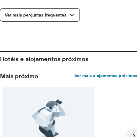
estadia
numa
Ver mais perguntas frequentes
abcissa
O
gráfico
apresenta
o
preço
médio
de
Hotéis e alojamentos próximos
um
quarto
numa
Mais próximo
Ver mais alojamentos próximos
ordenada