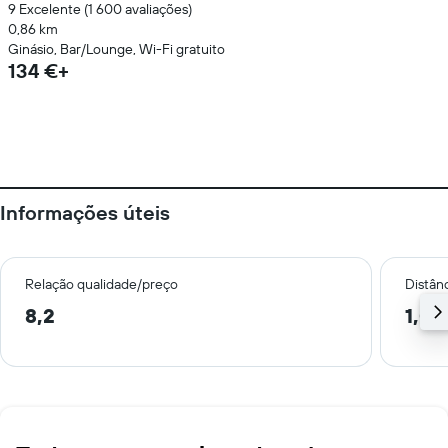
9 Excelente (1 600 avaliações)
0,86 km
Ginásio, Bar/Lounge, Wi-Fi gratuito
134 €+
Informações úteis
Relação qualidade/preço
Distân
8,2
1,0 