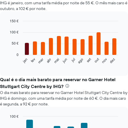
IHG é janeiro, com uma tarifa média por noite de 55 €. O mês mais caro é
outubro, a 102 € por noite.
150 €
Bar
Chart
graphic.
chart
100 €
with
12
50 €
bars.
0
O
set
out
fev
mai
ago
nov
mar
jun
dez
jan
abr
jul
gráfico
End
of
seguinte
interactive
apresenta
chart
o
Qual é o dia mais barato para reservar no Garner Hotel
preço
Stuttgart City Centre by IHG?
médio
O dia mais barato para reservar no Garner Hotel Stuttgart City Centre by
de
IHG é domingo, com uma tarifa média por noite de 60 €. O dia mais caro
um
é segunda, a 92 € por noite.
quarto
em
cada
100 €
mês
Bar
Chart
O
graphic.
chart