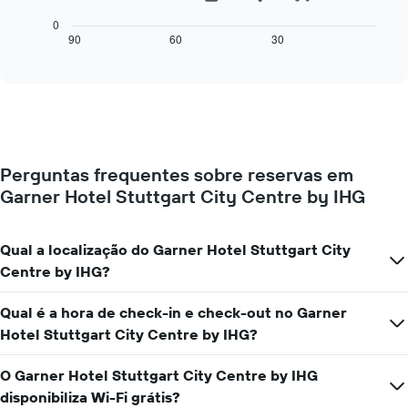
gráfico
da
seguinte
0
semana
mostra
90
60
30
End
numa
of
como
interactive
abcissa
o
chart
O
preço
gráfico
de
apresenta
um
o
quarto
preço
muda
médio
Perguntas frequentes sobre reservas em
perto
de
Garner Hotel Stuttgart City Centre by IHG
da
um
data
quarto
da
numa
estadia
Qual a localização do Garner Hotel Stuttgart City
ordenada
O
Centre by IHG?
gráfico
apresenta
Qual é a hora de check-in e check-out no Garner
o
número
Hotel Stuttgart City Centre by IHG?
de
dias
O Garner Hotel Stuttgart City Centre by IHG
antes
disponibiliza Wi-Fi grátis?
da