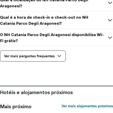
abcissa
O
Aragonesi?
gráfico
apresenta
Qual é a hora de check-in e check-out no NH
o
Catania Parco Degli Aragonesi?
preço
médio
de
O NH Catania Parco Degli Aragonesi disponibiliza Wi-
um
Fi grátis?
quarto
numa
ordenada
Ver mais perguntas frequentes
Hotéis e alojamentos próximos
Mais próximo
Ver mais alojamentos próximos