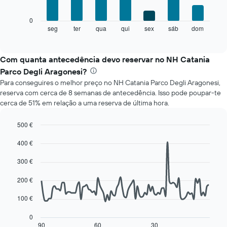
meses
numa
O
0
abcissa.
gráfico
seg
ter
qua
qui
sex
sáb
dom
End
O
of
seguinte
gráfico
interactive
apresenta
chart
apresenta
o
Com quanta antecedência devo reservar no NH Catania
o
preço
preço
Parco Degli Aragonesi?
médio
médio
Para conseguires o melhor preço no NH Catania Parco Degli Aragonesi,
de
de
reserva com cerca de 8 semanas de antecedência. Isso pode poupar-te
um
um
cerca de 51% em relação a uma reserva de última hora.
quarto
quarto
a
numa
cada
500 €
ordenada
dia
Line
Chart
400 €
da
graphic.
chart
with
semana
90
300 €
O
data
gráfico
points.
200 €
apresenta
os
O
100 €
dias
gráfico
da
seguinte
0
semana
mostra
90
60
30
End