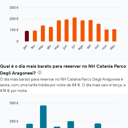
300 €
Bar
Chart
graphic.
chart
200 €
with
12
100 €
bars.
0
O
set
out
fev
mai
ago
nov
mar
jun
dez
jan
abr
jul
gráfico
End
of
seguinte
interactive
apresenta
chart
o
Qual é o dia mais barato para reservar no NH Catania Parco
preço
Degli Aragonesi?
médio
O dia mais barato para reservar no NH Catania Parco Degli Aragonesi é
de
sexta, com uma tarifa média por noite de 84 €. O dia mais caro é terça, a
um
474 € por noite.
quarto
em
cada
500 €
mês
Bar
Chart
O
graphic.
chart
with
gráfico
250 €
7
apresenta
bars.