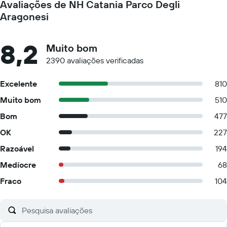
Avaliações de NH Catania Parco Degli
Aragonesi
8,2
Muito bom
2390 avaliações verificadas
Excelente
810
Muito bom
510
Bom
477
OK
227
Razoável
194
Medíocre
68
Fraco
104