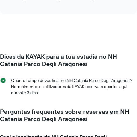
numa
of
como
interactive
abcissa
o
chart
O
preço
gráfico
de
apresenta
um
o
quarto
preço
muda
médio
perto
de
da
um
Dicas da KAYAK para a tua estadia no NH
data
quarto
da
Catania Parco Degli Aragonesi
numa
estadia
ordenada
O
gráfico
Quanto tempo deves ficar no NH Catania Parco Degli Aragonesi?
apresenta
Normalmente, os utilizadores da KAYAK reservam quartos aqui
o
durante 3 dias.
número
de
dias
Perguntas frequentes sobre reservas em NH
antes
Catania Parco Degli Aragonesi
da
estadia
numa
Qual a localização do NH Catania Parco Degli