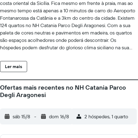
costa oriental da Sicília. Fica mesmo em frente à praia, mas ao
mesmo tempo está apenas a 10 minutos de carro do Aeroporto
Fontanarossa da Catânia e a 3km do centro da cidade. Existem
124 quartos no NH Catania Parco Degli Aragonesi. Com a sua
paleta de cores neutras e pavimentos em madeira, os quartos
são espaços acolhedores onde poderá descontrair. Os
hóspedes podem desfrutar do glorioso clima siciliano na sua
varanda privada. Todas as manhãs, o hotel serve um lauto
pequeno-almoço, que inclui uma série de alimentos e bebidas.
Ler mais
Poderá saborear o seu almoço e jantar no interior ou no exterior
do restaurante Pietro D'Aragona, que serve um menu italiano e
mediterrânico. Também pode optar por descontrair com uma
Ofertas mais recentes no NH Catania Parco
bebida no nosso bar sofisticado, onde disponibilizamos um
Degli Aragonesi
menu de refeições ligeiras. Desfrute do melhor que a Sicília tem
para oferecer na deslumbrante praia privada do hotel, onde os
hóspedes podem usar gratuitamente os chapéus de sol e as
sáb 15/8
-
dom 16/8
2 hóspedes, 1 quarto
espreguiçadeiras. Em alternativa, dirija-se à nossa piscina e tome
banhos de sol no terraço. Podemos organizar os seus eventos
nas nossas cinco salas de reunião, com espaço até 280