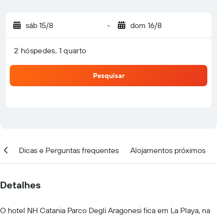
sáb 15/8
-
dom 16/8
2 hóspedes, 1 quarto
Pesquisar
ar
Dicas e Perguntas frequentes
Alojamentos próximos
Detalhes
O hotel NH Catania Parco Degli Aragonesi fica em La Playa, na