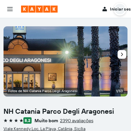
Iniciar se
Fotos de NH Catania Parco Degli Aragonesi
1/53
NH Catania Parco Degli Aragonesi
Muito bom
2390 avaliações
8,2
4 estrelas
Viale Kennedy Loc. La Playa, Catânia, Sicília