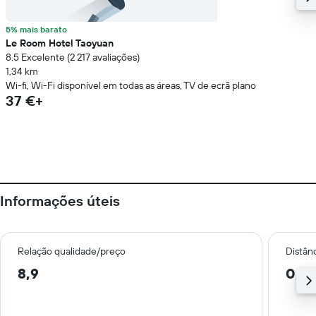
5% mais barato
Le Room Hotel Taoyuan
8.5 Excelente (2 217 avaliações)
1,34 km
Wi-fi, Wi-Fi disponível em todas as áreas, TV de ecrã plano
37 €+
Informações úteis
Relação qualidade/preço
Distân
8,9
0,4