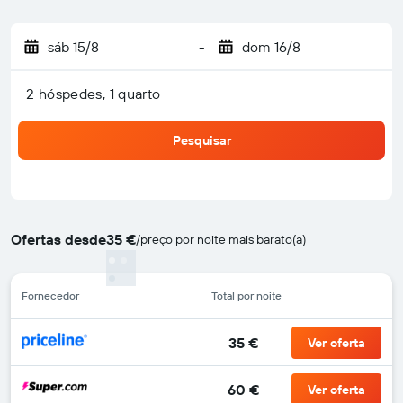
sáb 15/8
-
dom 16/8
2 hóspedes, 1 quarto
Pesquisar
Ofertas desde
35 €
/
preço por noite mais barato(a)
Fornecedor
Total por noite
35 €
Ver oferta
60 €
Ver oferta