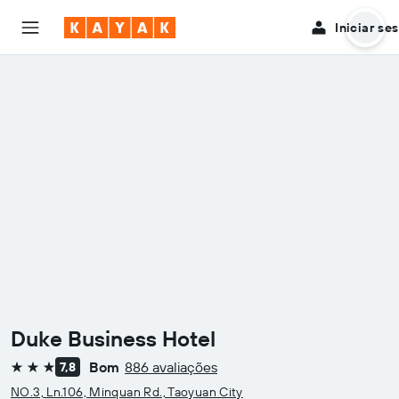
Iniciar se
Duke Business Hotel
Bom
886 avaliações
7,8
3 estrelas
NO.3, Ln.106, Minquan Rd., Taoyuan City