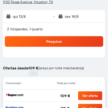
1100 Texas Avenue, Houston, TX
qui 13/8
-
sex 14/8
2 hóspedes, 1 quarto
Pesquisar
Ofertas desde
109 €
/
preço por noite mais barato(a)
Fornecedor
Total por noite
109 €
Ver oferta