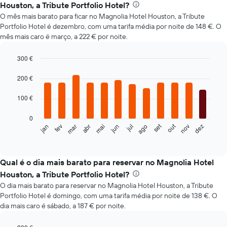
Houston, a Tribute Portfolio Hotel?
O mês mais barato para ficar no Magnolia Hotel Houston, a Tribute
Portfolio Hotel é dezembro, com uma tarifa média por noite de 148 €. O
mês mais caro é março, a 222 € por noite.
300 €
Bar
Chart
graphic.
chart
200 €
with
12
100 €
bars.
0
O
set
out
fev
mai
ago
nov
mar
jun
dez
jan
abr
jul
gráfico
End
of
seguinte
interactive
apresenta
chart
o
Qual é o dia mais barato para reservar no Magnolia Hotel
preço
Houston, a Tribute Portfolio Hotel?
médio
O dia mais barato para reservar no Magnolia Hotel Houston, a Tribute
de
Portfolio Hotel é domingo, com uma tarifa média por noite de 138 €. O
um
dia mais caro é sábado, a 187 € por noite.
quarto
em