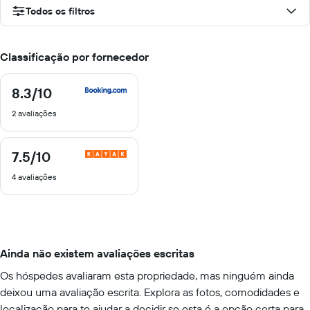
Todos os filtros
Classificação por fornecedor
8.3
/10
8.3
de
2 avaliações
10
7.5
/10
7.5
de
4 avaliações
10
Ainda não existem avaliações escritas
Os hóspedes avaliaram esta propriedade, mas ninguém ainda
deixou uma avaliação escrita. Explora as fotos, comodidades e
localização para te ajudar a decidir se esta é a opção certa para