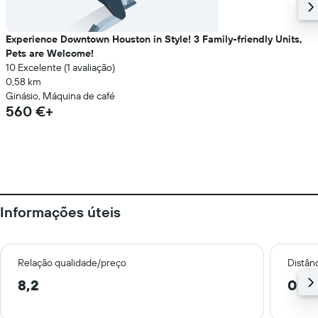
Experience Downtown Houston in Style! 3 Family-friendly Units,
Pets are Welcome!
10 Excelente (1 avaliação)
0,58 km
Ginásio, Máquina de café
560 €+
Informações úteis
Relação qualidade/preço
Distân
8,2
0,6