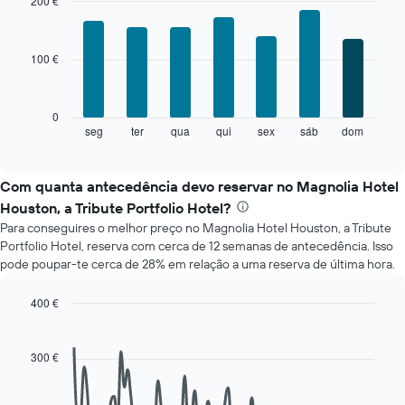
cada
200 €
mês
Bar
Chart
O
graphic.
chart
with
gráfico
100 €
7
apresenta
bars.
meses
numa
O
0
abcissa.
gráfico
seg
ter
qua
qui
sex
sáb
dom
End
O
of
seguinte
gráfico
interactive
apresenta
chart
apresenta
o
Com quanta antecedência devo reservar no Magnolia Hotel
o
preço
preço
Houston, a Tribute Portfolio Hotel?
médio
médio
Para conseguires o melhor preço no Magnolia Hotel Houston, a Tribute
de
de
Portfolio Hotel, reserva com cerca de 12 semanas de antecedência. Isso
um
um
pode poupar-te cerca de 28% em relação a uma reserva de última hora.
quarto
quarto
a
numa
cada
400 €
ordenada
dia
Line
Chart
da
graphic.
chart
with
semana
300 €
90
O
data
gráfico
points.