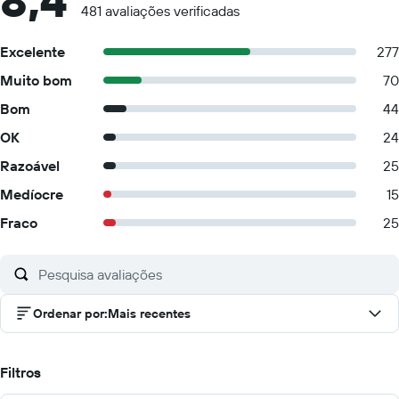
8,4
481 avaliações verificadas
Excelente
277
Muito bom
70
Bom
44
OK
24
Razoável
25
Medíocre
15
Fraco
25
Ordenar por
:
Mais recentes
Filtros