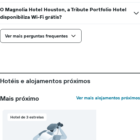
antes
O Magnolia Hotel Houston, a Tribute Portfolio Hotel
da
disponibiliza Wi-Fi grátis?
estadia
numa
abcissa
O
Ver mais perguntas frequentes
gráfico
apresenta
o
preço
médio
de
um
Hotéis e alojamentos próximos
quarto
numa
ordenada
Mais próximo
Ver mais alojamentos próximos
Hotel de 3 estrelas