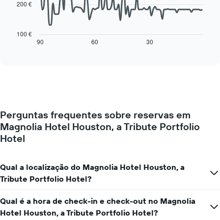
apresenta
200 €
os
O
dias
gráfico
da
seguinte
100 €
semana
mostra
90
60
30
End
numa
of
como
interactive
abcissa
o
chart
O
preço
gráfico
de
apresenta
um
o
quarto
preço
muda
médio
Perguntas frequentes sobre reservas em
perto
de
Magnolia Hotel Houston, a Tribute Portfolio
da
um
data
Hotel
quarto
da
numa
estadia
ordenada
O
Qual a localização do Magnolia Hotel Houston, a
gráfico
Tribute Portfolio Hotel?
apresenta
o
número
Qual é a hora de check-in e check-out no Magnolia
de
Hotel Houston, a Tribute Portfolio Hotel?
dias