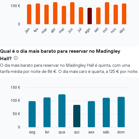
with
100 €
12
bars.
0
O
set
out
fev
mai
ago
nov
mar
jun
dez
jan
abr
jul
gráfico
End
of
seguinte
interactive
apresenta
chart
o
Qual é o dia mais barato para reservar no Madingley
preço
Hall?
médio
O dia mais barato para reservar no Madingley Hall é quinta, com uma
de
tarifa média por noite de 86 €. O dia mais caro é quarta, a 125 € por noite.
um
quarto
em
150 €
cada
Bar
Chart
mês
graphic.
chart
100 €
O
with
gráfico
7
50 €
bars.
apresenta
meses
O
numa
0
gráfico
abcissa.
seg
ter
qua
qui
sex
sáb
dom
End
of
seguinte
O