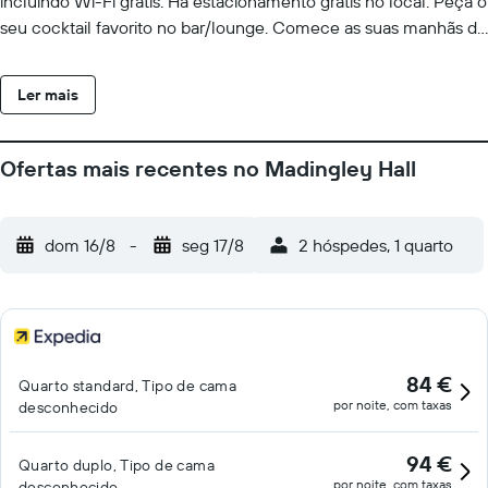
incluindo Wi-Fi grátis. Há estacionamento grátis no local. Peça o
seu cocktail favorito no bar/lounge. Comece as suas manhãs da
melhor forma com um pequeno-almoço buffet grátis, servido
diariamente entre as 07:00 e as 09:00. Sinta-se em casa num
Ler mais
dos 62 quartos com um televisor de ecrã plano. Mantenha-se
em contacto através da ligação à internet sem fios grátis. As
casas de banho estão equipadas com um polibã e secadores de
Ofertas mais recentes no Madingley Hall
cabelo. As comodidades incluem ainda um telefone e uma
cafeteira/bule. A limpeza dos quartos é efetuada diária.
dom 16/8
-
seg 17/8
2 hóspedes, 1 quarto
84 €
Quarto standard, Tipo de cama
por noite, com taxas
desconhecido
94 €
Quarto duplo, Tipo de cama
por noite, com taxas
desconhecido