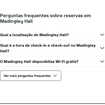
apresenta
um
o
quarto
preço
muda
médio
Perguntas frequentes sobre reservas em
perto
de
Madingley Hall
da
um
data
quarto
da
numa
estadia
Qual a localização do Madingley Hall?
ordenada
O
gráfico
Qual é a hora de check-in e check-out no Madingley
apresenta
Hall?
o
número
de
O Madingley Hall disponibiliza Wi-Fi grátis?
dias
antes
da
Ver mais perguntas frequentes
estadia
numa
abcissa
O
gráfico
apresenta