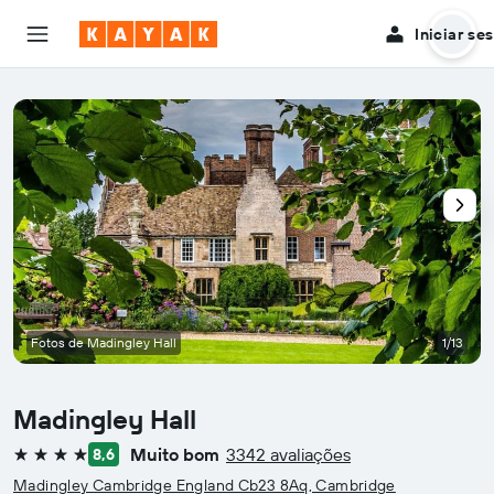
Iniciar se
Fotos de Madingley Hall
1/13
Madingley Hall
Muito bom
3342 avaliações
8,6
4 estrelas
Madingley Cambridge England Cb23 8Aq, Cambridge