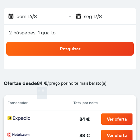
dom 16/8
-
seg 17/8
2 hóspedes, 1 quarto
Pesquisar
Ofertas desde
84 €
/
preço por noite mais barato(a)
Fornecedor
Total por noite
84 €
Ver oferta
88 €
Ver oferta