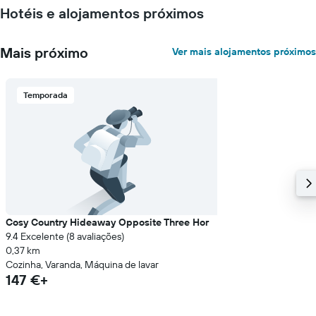
o
Hotéis e alojamentos próximos
preço
médio
de
Mais próximo
Ver mais alojamentos próximos
um
quarto
numa
ordenada
Temporada
Cosy Country Hideaway Opposite Three Hor
9.4 Excelente (8 avaliações)
0,37 km
Cozinha, Varanda, Máquina de lavar
147 €+