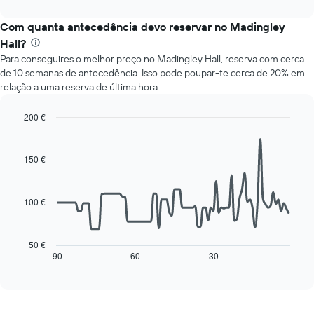
interactive
apresenta
gráfico
chart
o
apresenta
Com quanta antecedência devo reservar no Madingley
preço
o
Hall?
médio
preço
Para conseguires o melhor preço no Madingley Hall, reserva com cerca
de
médio
de 10 semanas de antecedência. Isso pode poupar-te cerca de 20% em
um
de
relação a uma reserva de última hora.
quarto
um
a
quarto
cada
numa
200 €
dia
ordenada
Line
Chart
da
graphic.
chart
with
semana
150 €
90
O
data
gráfico
points.
apresenta
100 €
os
O
dias
gráfico
da
seguinte
50 €
semana
mostra
90
60
30
End
numa
of
como
interactive
abcissa
o
chart
O
preço
gráfico
de