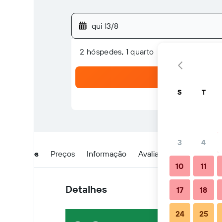
qui 13/8
2 hóspedes, 1 quarto
S
T
3
4
Detalhes
Preços
Informação
Avaliações
Localizaç
10
11
Detalhes
17
18
24
25