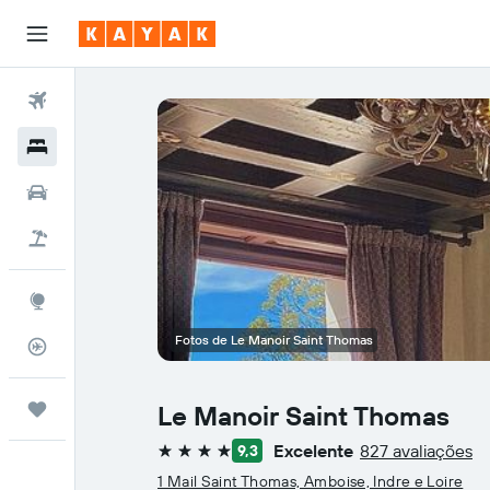
Voos
Hotéis
Carros
Voo+Hotel
Explore
Fotos de Le Manoir Saint Thomas
Monitorizador de voos
Trips
Le Manoir Saint Thomas
Excelente
827 avaliações
9,3
4 estrelas
1 Mail Saint Thomas, Amboise, Indre e Loire