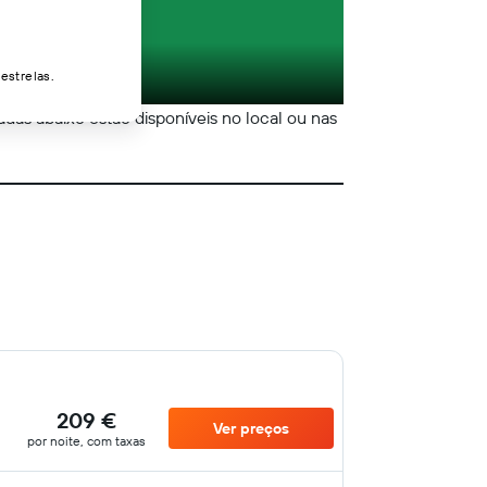
estrelas.
tadas abaixo estão disponíveis no local ou nas
209 €
Ver preços
por noite, com taxas