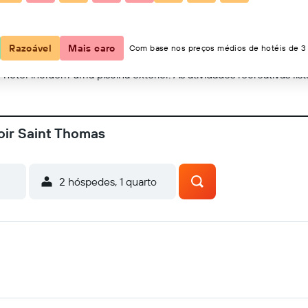
Mostrar no mapa
Razoável
Mais caro
Com base nos preços médios de hotéis de 3 
e hotel incluem uma piscina exterior. As atividades recreativas lis
oir Saint Thomas
2 hóspedes, 1 quarto