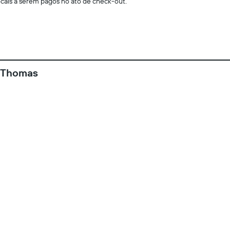
locais a serem pagos no ato de check-out.
t Thomas