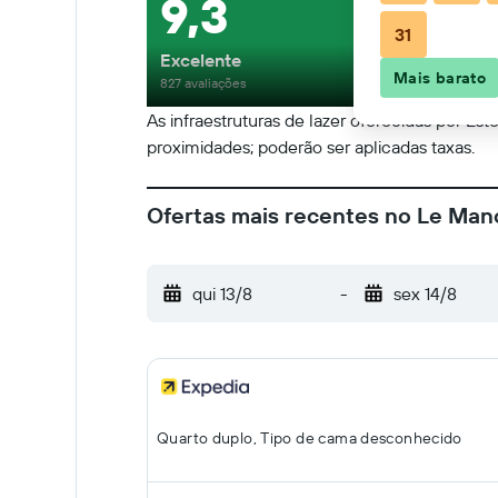
9,3
31
Excelente
Mais barato
827 avaliações
As infraestruturas de lazer oferecidas por Est
proximidades; poderão ser aplicadas taxas.
Ofertas mais recentes no Le Man
qui 13/8
-
sex 14/8
Quarto duplo, Tipo de cama desconhecido