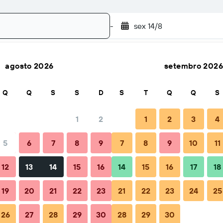
-
sex 14/8
agosto 2026
setembro 2026
Pesquisar
Q
Q
S
S
D
S
T
Q
Q
S
1
2
1
2
3
4
5
6
7
8
9
7
8
9
10
11
ão
Dicas e Perguntas frequentes
Alojamentos próximos
12
13
14
15
16
14
15
16
17
18
19
20
21
22
23
21
22
23
24
25
26
27
28
29
30
28
29
30