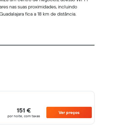
ares nas suas proximidades, incluindo
adalajara fica a 18 km de distância.
151 €
Ver preços
por noite, com taxas