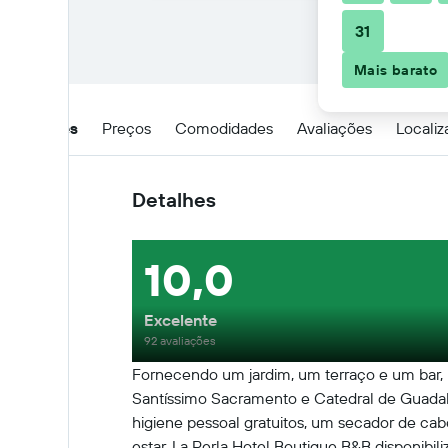
31
Mais barato
Detalhes
Preços
Comodidades
Avaliações
Locali
Detalhes
10,0
Excelente
92 avaliações
Fornecendo um jardim, um terraço e um bar, 
Santíssimo Sacramento e Catedral de Guadala
higiene pessoal gratuitos, um secador de ca
estar. La Perla Hotel Boutique B&B disponibi