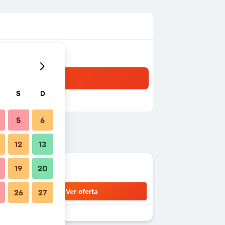
S
D
5
6
12
13
19
20
Ver oferta
26
27