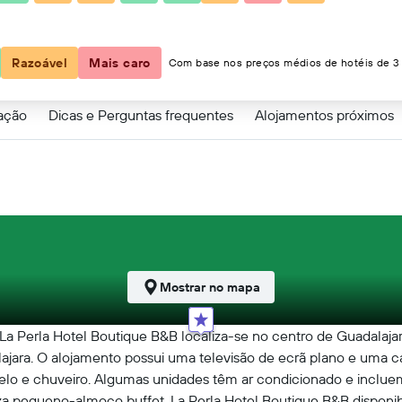
Razoável
Mais caro
Com base nos preços médios de hotéis de 3 
zação
Dicas e Perguntas frequentes
Alojamentos próximos
Mostrar no mapa
La Perla Hotel Boutique B&B localiza-se no centro de Guadalaja
jara. O alojamento possui uma televisão de ecrã plano e uma c
belo e chuveiro. Algumas unidades têm ar condicionado e incl
liza pequeno-almoço buffet. La Perla Hotel Boutique B&B disponi