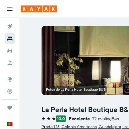
Voos
Hotéis
Carros
Voo+Hotel
Explore
Fotos de La Perla Hotel Boutique B&B
Monitorizador de voos
Trips
La Perla Hotel Boutique B
Excelente
92 avaliações
10,0
3 estrelas
Português
Prado 128, Colonia Americana, Guadalajara, Jal