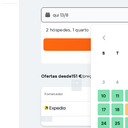
qui 13/8
2 hóspedes, 1 quarto
S
T
Ofertas desde
151 €
/
preço por noite mais bara
3
4
Fornecedor
10
11
17
18
24
25