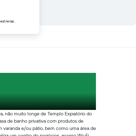
estrelas.
ra, não muito longe de Templo Expiatório do
asa de banho privativa com produtos de
uem varanda e/ou pátio, bem como uma área de
biliza um centro de negócios, acesso Wi-Fi