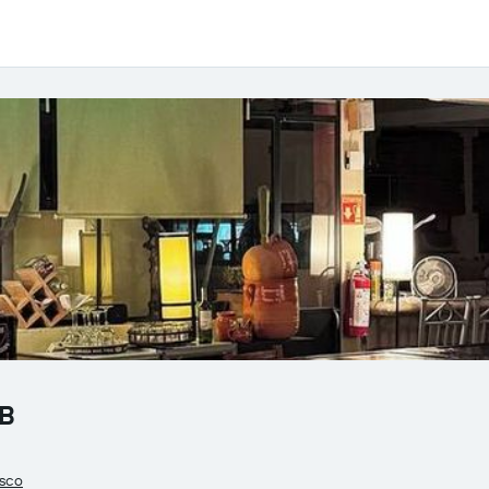
&B
isco