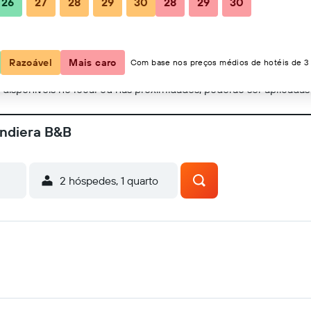
26
27
28
29
30
28
29
30
Mostrar no mapa
Razoável
Mais caro
Com base nos preços médios de hotéis de 3 
o disponíveis no local ou nas proximidades; poderão ser aplicadas
andiera B&B
2 hóspedes, 1 quarto