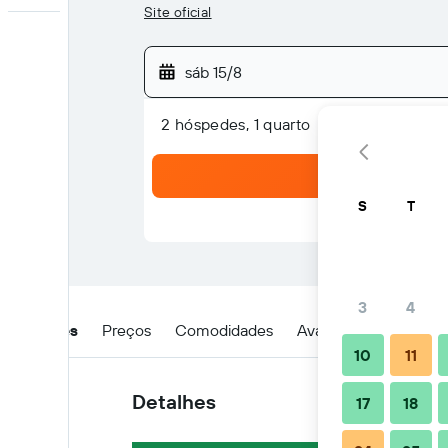
Site oficial
sáb 15/8
2 hóspedes, 1 quarto
S
T
3
4
Detalhes
Preços
Comodidades
Avaliações
Locali
10
11
Detalhes
17
18