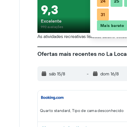
24
25
9,3
31
Excelente
Mais barato
992 avaliações
As atividades recreativas listadas abaixo estã
Ofertas mais recentes no La Loc
sáb 15/8
-
dom 16/8
Quarto standard, Tipo de cama desconhecido