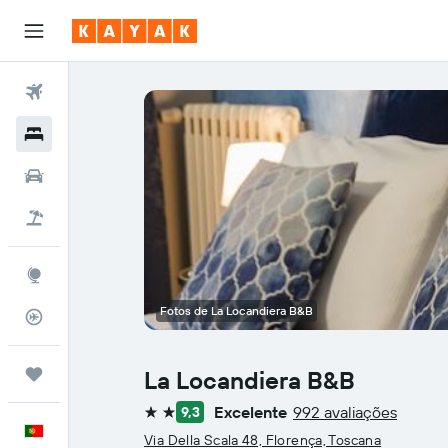
Voos
Hotéis
Carros
Voo+Hotel
Explore
Fotos de La Locandiera B&B
Monitorizador de voos
Trips
La Locandiera B&B
Excelente
992 avaliações
9,3
2 estrelas
Português
Via Della Scala 48, Florença, Toscana