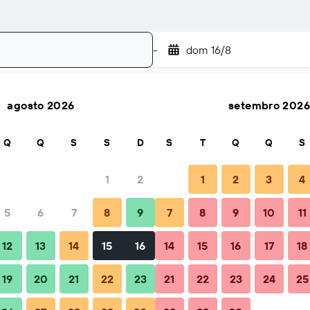
-
dom 16/8
agosto 2026
setembro 2026
Pesquisar
Q
Q
S
S
D
S
T
Q
Q
S
1
2
1
2
3
4
5
6
7
8
9
7
8
9
10
11
zação
Dicas e Perguntas frequentes
Alojamentos próximos
12
13
14
15
16
14
15
16
17
18
19
20
21
22
23
21
22
23
24
25