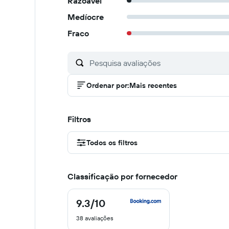
Razoável
Medíocre
Fraco
Ordenar por
:
Mais recentes
Filtros
Todos os filtros
Classificação por fornecedor
9.3
/10
9.3
de
38 avaliações
10