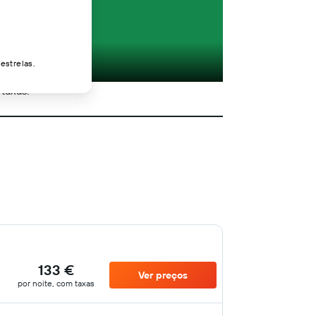
estrelas.
 taxas.
133 €
Ver preços
por noite, com taxas