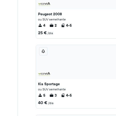
Peugeot 2008
ou SUV semelhante
4
2
4-5
25 €
/dia
Kia Sportage
ou SUV semelhante
5
3
4-5
40 €
/dia