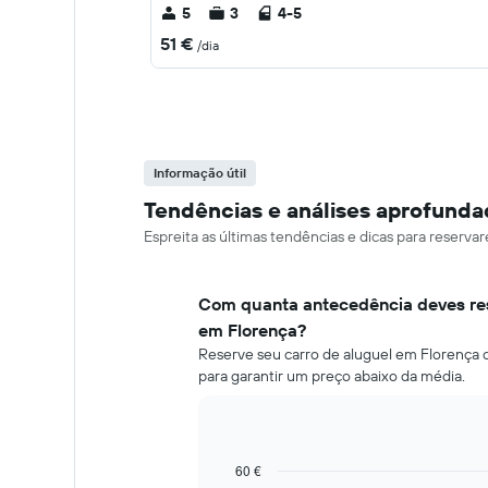
5
3
4-5
51 €
/dia
Informação útil
Tendências e análises aprofunda
Espreita as últimas tendências e dicas para reserv
Com quanta antecedência deves res
em Florença?
Reserve seu carro de aluguel em Florença c
para garantir um preço abaixo da média.
60 €
Line
Chart
graphic.
chart