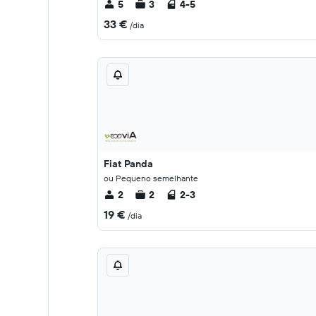
5
3
4-5
33 €
/dia
Fiat Panda
ou Pequeno semelhante
2
2
2-3
19 €
/dia