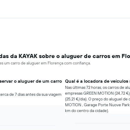
das da KAYAK sobre o aluguer de carros em Fl
ares um carro de aluguer em Florença com confiança.
ervar o aluguer de um carro
Qual é a locadora de veículos
Nas últimas 72 horas, os carros de a
empresas GREEN MOTION (24,72 €/d
erca de 7 dias antes da sua viagem
(25,21 €/dia). O preço do aluguel de
MOTION , Garage Porte Nuove Parking
km do centro da cidade).
Bar
Chart