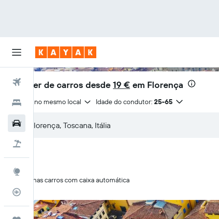
Voos
Aluguer de carros desde
19 €
em Florença
Entrega no mesmo local
Idade do condutor:
25-65
Hotéis
Carros
Voo+Hotel
Explore
Apenas carros com caixa automática
Monitorizador de voos