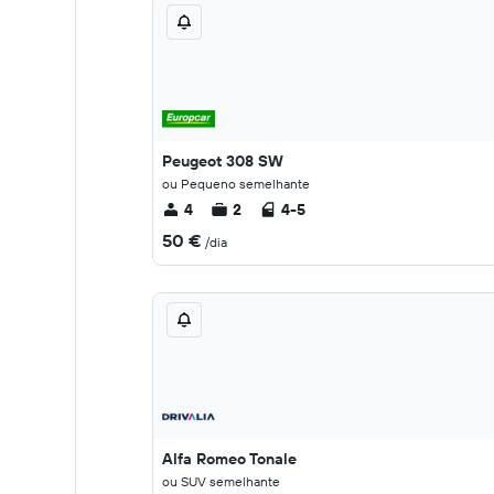
Peugeot 308 SW
ou Pequeno semelhante
4
2
4-5
50 €
/dia
Alfa Romeo Tonale
ou SUV semelhante