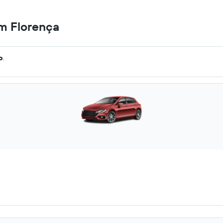
em Florença
o
.