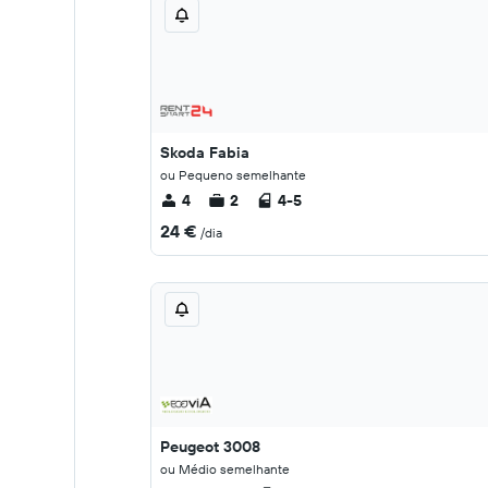
Skoda Fabia
ou Pequeno semelhante
4
2
4-5
24 €
/dia
Peugeot 3008
ou Médio semelhante