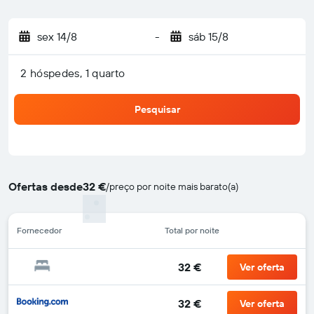
sex 14/8
-
sáb 15/8
2 hóspedes, 1 quarto
Pesquisar
Ofertas desde
32 €
/
preço por noite mais barato(a)
Fornecedor
Total por noite
32 €
Ver oferta
32 €
Ver oferta