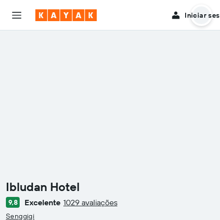
Iniciar se
Ibludan Hotel
Excelente
1029 avaliações
9,8
Classificação: 0
Senggigi