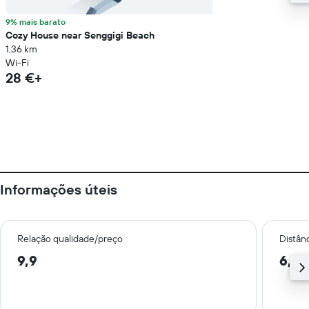
9% mais barato
Cozy House near Senggigi Beach
1,36 km
Wi-Fi
28 €+
Informações úteis
Relação qualidade/preço
Distân
9,9
6,1 