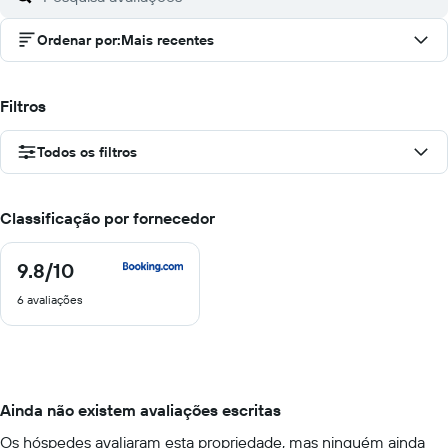
Ordenar por
:
Mais recentes
Filtros
Todos os filtros
Classificação por fornecedor
9.8
/10
9.8
de
6 avaliações
10
Ainda não existem avaliações escritas
Os hóspedes avaliaram esta propriedade, mas ninguém ainda