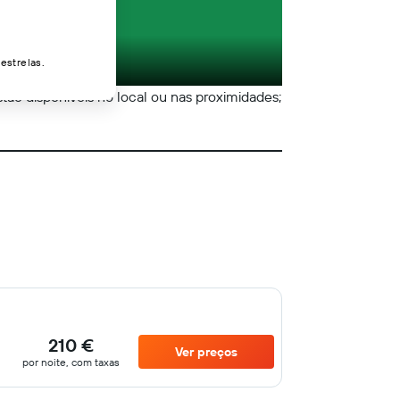
estrelas.
estão disponíveis no local ou nas proximidades;
210 €
Ver preços
por noite, com taxas