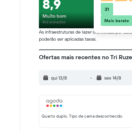
8,9
31
Muito bom
Mais barato
862 avaliações
As infraestruturas de lazer oferecidas por Est
poderão ser aplicadas taxas.
Ofertas mais recentes no Tri Ruz
qui 13/8
-
sex 14/8
Quarto duplo, Tipo de cama desconhecido