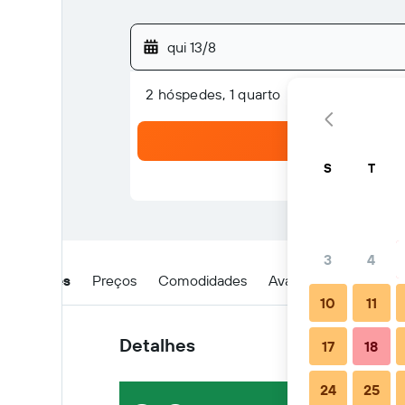
qui 13/8
2 hóspedes, 1 quarto
S
T
3
4
Detalhes
Preços
Comodidades
Avaliações
Locali
10
11
Detalhes
17
18
24
25