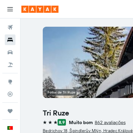
Voos
Hotéis
Carros
Voo+Hotel
Explore
Fotos de Tri Ruze
Monitorizador de voos
Trips
Tri Ruze
Muito bom
862 avaliações
8,9
3 estrelas
Português
Bedrichov 18, Špindlerův Mlýn, Hradec Králové