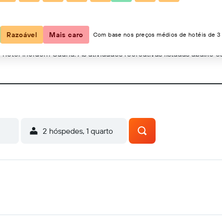
Mostrar no mapa
Razoável
Mais caro
Com base nos preços médios de hotéis de 3 
e hotel incluem Sauna. As atividades recreativas listadas abaixo 
e
2 hóspedes, 1 quarto