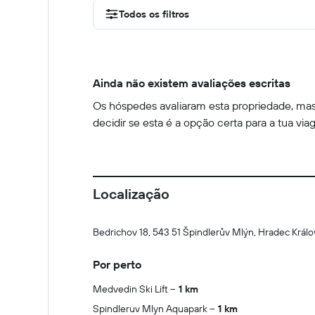
Todos os filtros
Ainda não existem avaliações escritas
Os hóspedes avaliaram esta propriedade, mas 
decidir se esta é a opção certa para a tua via
Localização
Bedrichov 18, 543 51 Špindlerův Mlýn, Hradec Král
Por perto
Medvedin Ski Lift
1 km
Spindleruv Mlyn Aquapark
1 km