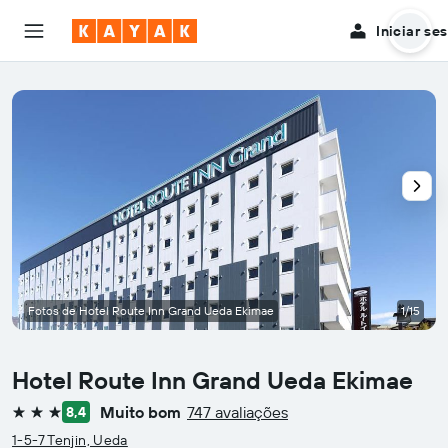
Iniciar se
Fotos de Hotel Route Inn Grand Ueda Ekimae
1/15
Hotel Route Inn Grand Ueda Ekimae
Muito bom
747 avaliações
8,4
3 estrelas
1-5-7 Tenjin, Ueda