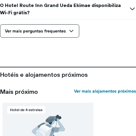
da
O Hotel Route Inn Grand Ueda Ekimae disponibiliza
semana
Wi-Fi grátis?
numa
abcissa
O
Ver mais perguntas frequentes
gráfico
apresenta
o
preço
médio
de
um
quarto
Hotéis e alojamentos próximos
numa
ordenada
Mais próximo
Ver mais alojamentos próximos
Hotel de 4 estrelas