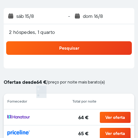
sáb 15/8
-
dom 16/8
2 hóspedes, 1 quarto
Pesquisar
Ofertas desde
64 €
/
preço por noite mais barato(a)
Fornecedor
Total por noite
64 €
Ver oferta
65 €
Ver oferta