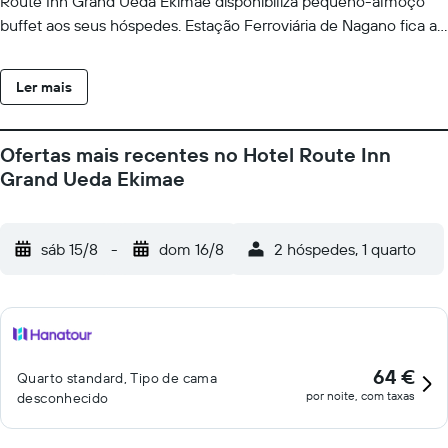
Route Inn Grand Ueda Ekimae disponibiliza pequeno-almoço
buffet aos seus hóspedes. Estação Ferroviária de Nagano fica a
42 km de Hotel Route Inn Grand Ueda Ekimae, enquanto
Templo Zenkoji fica a 44 km de distância. O Aeroporto de
Ler mais
Matsumoto fica a 57 km da propriedade.
Ofertas mais recentes no Hotel Route Inn
Grand Ueda Ekimae
sáb 15/8
-
dom 16/8
2 hóspedes, 1 quarto
64 €
Quarto standard, Tipo de cama
por noite, com taxas
desconhecido