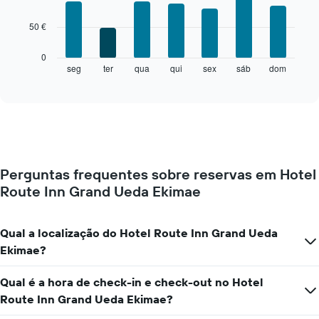
with
7
50 €
bars.
O
0
gráfico
seg
ter
qua
qui
sex
sáb
dom
End
of
seguinte
interactive
apresenta
chart
o
preço
médio
de
um
Perguntas frequentes sobre reservas em Hotel
quarto
Route Inn Grand Ueda Ekimae
a
cada
dia
da
Qual a localização do Hotel Route Inn Grand Ueda
semana
Ekimae?
O
gráfico
Qual é a hora de check-in e check-out no Hotel
apresenta
os
Route Inn Grand Ueda Ekimae?
dias