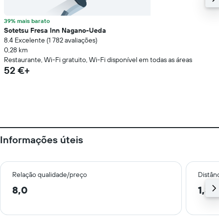
39% mais barato
Sotetsu Fresa Inn Nagano-Ueda
8.4 Excelente (1 782 avaliações)
0,28 km
Restaurante, Wi-Fi gratuito, Wi-Fi disponível em todas as áreas
52 €+
Informações úteis
Relação qualidade/preço
Distân
8,0
1,3 