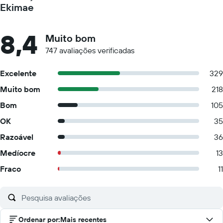
Ekimae
8,4
Muito bom
747 avaliações verificadas
Excelente
329
Muito bom
218
Bom
105
OK
35
Razoável
36
Medíocre
13
Fraco
11
Ordenar por
:
Mais recentes