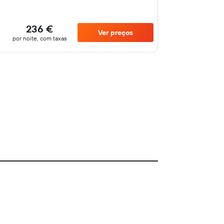
236 €
Ver preços
por noite, com taxas