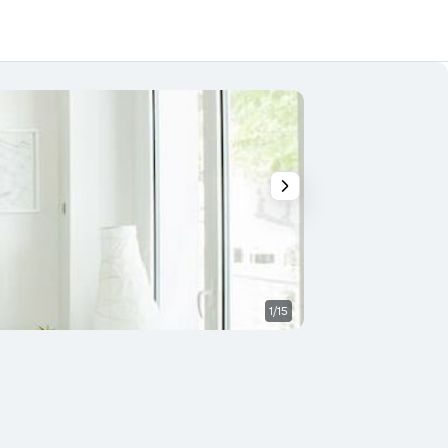
1/15
Outra