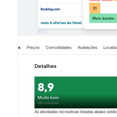
31
Mais barato
mais 6 ofertas do Hotel Houston
Detalhes
Preços
Comodidades
Avaliações
Locali
Detalhes
8,9
Muito bom
685 avaliações
As atividades recreativas listadas abaixo estã