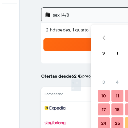
sex 14/8
2 hóspedes, 1 quarto
S
T
Ofertas desde
62 €
/
preço por noite mais barat
3
4
Fornecedor
10
11
17
18
24
25