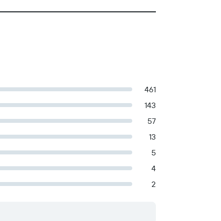
461
143
57
13
5
4
2