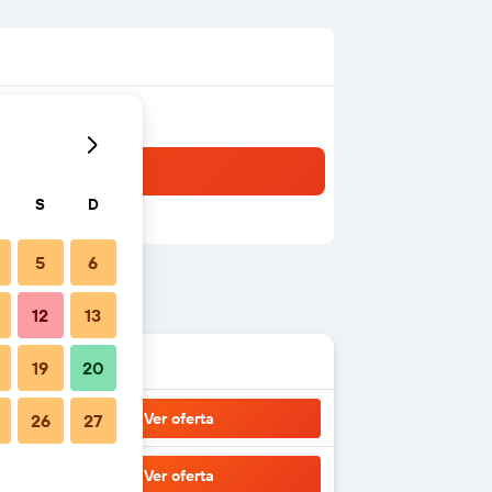
S
D
5
6
12
13
19
20
Ver oferta
26
27
Ver oferta