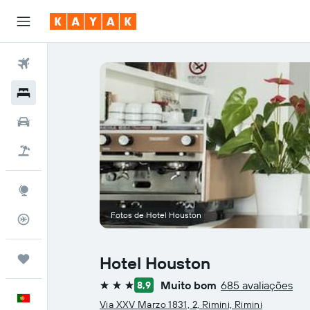
Voos
Hotéis
Carros
Voo+Hotel
Explore
Fotos de Hotel Houston
Monitorizador de voos
Trips
Hotel Houston
Muito bom
685 avaliações
8,9
3 estrelas
Português
Via XXV Marzo 1831, 2, Rimini, Rimini