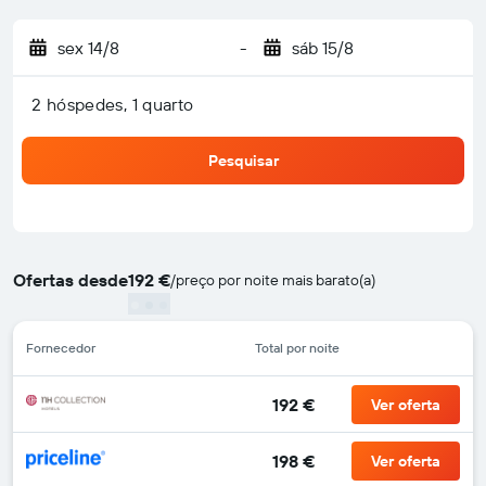
sex 14/8
-
sáb 15/8
2 hóspedes, 1 quarto
Pesquisar
Ofertas desde
192 €
/
preço por noite mais barato(a)
Fornecedor
Total por noite
192 €
Ver oferta
198 €
Ver oferta