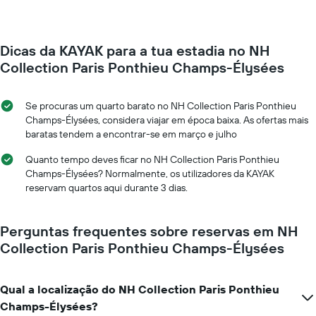
preço
muda
médio
perto
de
da
um
Dicas da KAYAK para a tua estadia no NH
data
quarto
da
Collection Paris Ponthieu Champs-Élysées
numa
estadia
ordenada
O
gráfico
Se procuras um quarto barato no NH Collection Paris Ponthieu
apresenta
Champs-Élysées, considera viajar em época baixa. As ofertas mais
o
baratas tendem a encontrar-se em março e julho
número
de
Quanto tempo deves ficar no NH Collection Paris Ponthieu
dias
Champs-Élysées? Normalmente, os utilizadores da KAYAK
antes
reservam quartos aqui durante 3 dias.
da
estadia
numa
Perguntas frequentes sobre reservas em NH
abcissa
Collection Paris Ponthieu Champs-Élysées
O
gráfico
apresenta
Qual a localização do NH Collection Paris Ponthieu
o
preço
Champs-Élysées?