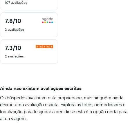
107 avaliações
10
7.8
/10
7.8
de
3 avaliações
10
7.3
/10
7.3
de
2 avaliações
10
Ainda não existem avaliações escritas
Os hóspedes avaliaram esta propriedade, mas ninguém ainda
deixou uma avaliação escrita. Explora as fotos, comodidades e
localização para te ajudar a decidir se esta é a opção certa para
a tua viagem.