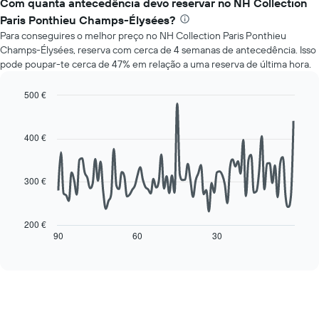
Com quanta antecedência devo reservar no NH Collection
o
preço
preço
Paris Ponthieu Champs-Élysées?
médio
médio
Para conseguires o melhor preço no NH Collection Paris Ponthieu
de
de
Champs-Élysées, reserva com cerca de 4 semanas de antecedência. Isso
um
um
pode poupar-te cerca de 47% em relação a uma reserva de última hora.
quarto
quarto
a
numa
cada
500 €
ordenada
dia
Line
Chart
da
graphic.
chart
with
semana
400 €
90
O
data
gráfico
points.
apresenta
300 €
os
O
dias
gráfico
da
seguinte
200 €
semana
mostra
90
60
30
End
numa
of
como
interactive
abcissa
o
chart
O
preço
gráfico
de
apresenta
um
o
quarto