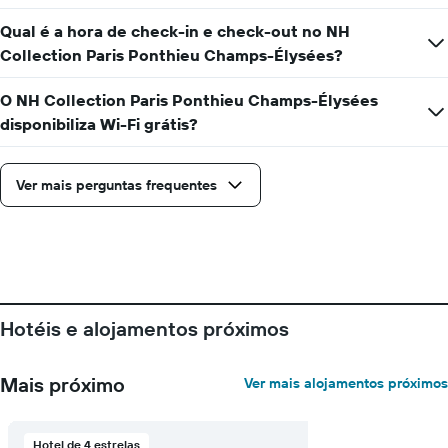
médio
de
Qual é a hora de check-in e check-out no NH
um
Collection Paris Ponthieu Champs-Élysées?
quarto
numa
ordenada
O NH Collection Paris Ponthieu Champs-Élysées
disponibiliza Wi-Fi grátis?
Ver mais perguntas frequentes
Hotéis e alojamentos próximos
Mais próximo
Ver mais alojamentos próximos
Hotel de 4 estrelas