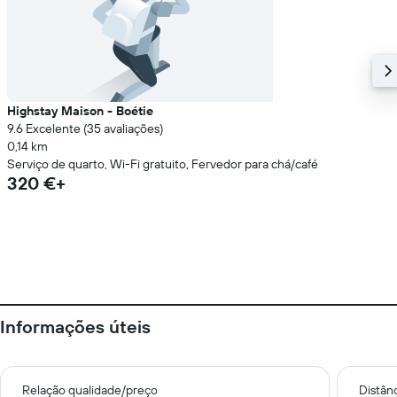
Highstay Maison - Boétie
9.6 Excelente (35 avaliações)
0,14 km
Serviço de quarto, Wi-Fi gratuito, Fervedor para chá/café
320 €+
Informações úteis
Relação qualidade/preço
Distân