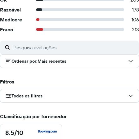
Razoável
178
Medíocre
106
Fraco
213
Ordenar por
:
Mais recentes
Filtros
Todos os filtros
Classificação por fornecedor
8.5
/10
8.5
de