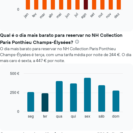
0
O
set
out
fev
mai
ago
nov
mar
jun
dez
jan
abr
jul
gráfico
End
of
seguinte
interactive
apresenta
chart
o
Qual é o dia mais barato para reservar no NH Collection
preço
Paris Ponthieu Champs-Élysées?
médio
O dia mais barato para reservar no NH Collection Paris Ponthieu
de
Champs-Élysées é terça, com uma tarifa média por noite de 244 €. O dia
um
mais caro é sexta, a 447 € por noite.
quarto
em
cada
500 €
mês
Bar
Chart
O
graphic.
chart
with
gráfico
250 €
7
apresenta
bars.
meses
numa
O
0
abcissa.
gráfico
seg
ter
qua
qui
sex
sáb
dom
End
O
of
seguinte
gráfico
interactive
apresenta
chart
apresenta
o