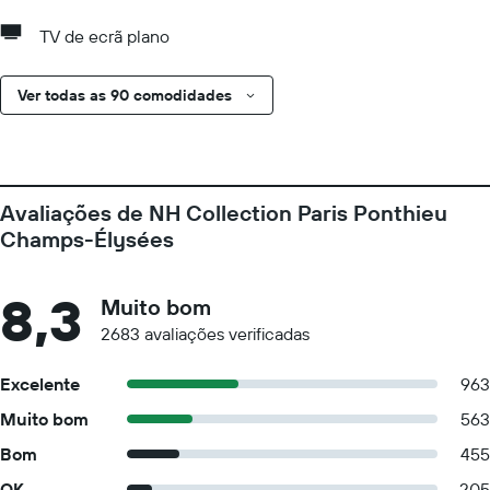
TV de ecrã plano
Ver todas as 90 comodidades
Avaliações de NH Collection Paris Ponthieu
Champs-Élysées
8,3
Muito bom
2683 avaliações verificadas
Excelente
963
Muito bom
563
Bom
455
OK
205