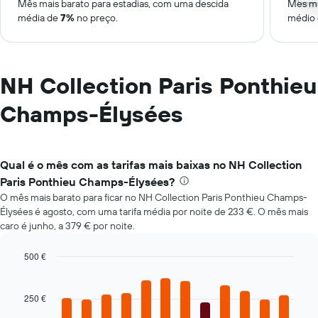
Mês mais barato para estadias, com uma descida
Mês ma
média de
7%
no preço.
médio
NH Collection Paris Ponthieu
Champs-Élysées
Qual é o mês com as tarifas mais baixas no NH Collection
Paris Ponthieu Champs-Élysées?
O mês mais barato para ficar no NH Collection Paris Ponthieu Champs-
Élysées é agosto, com uma tarifa média por noite de 233 €. O mês mais
caro é junho, a 379 € por noite.
500 €
Bar
Chart
graphic.
chart
with
250 €
12
bars.