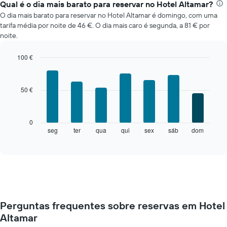
Qual é o dia mais barato para reservar no Hotel Altamar?
O dia mais barato para reservar no Hotel Altamar é domingo, com uma
tarifa média por noite de 46 €. O dia mais caro é segunda, a 81 € por
noite.
100 €
Bar
Chart
graphic.
chart
with
50 €
7
bars.
O
0
gráfico
seg
ter
qua
qui
sex
sáb
dom
End
of
seguinte
interactive
apresenta
chart
o
preço
médio
de
um
Perguntas frequentes sobre reservas em Hotel
quarto
Altamar
a
cada