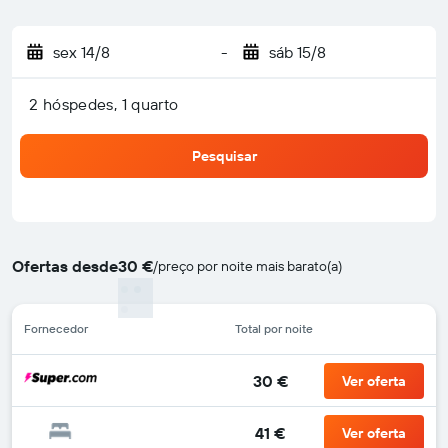
sex 14/8
-
sáb 15/8
2 hóspedes, 1 quarto
Pesquisar
Ofertas desde
30 €
/
preço por noite mais barato(a)
Fornecedor
Total por noite
30 €
Ver oferta
41 €
Ver oferta