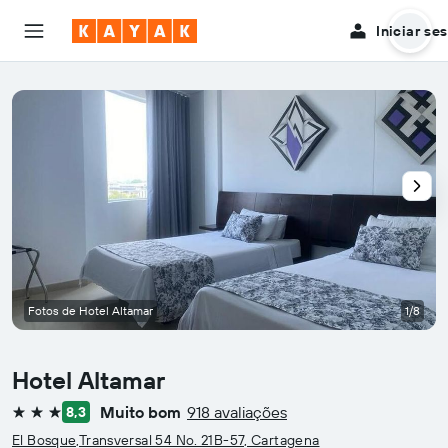
Iniciar se
Fotos de Hotel Altamar
1/8
Hotel Altamar
Muito bom
918 avaliações
8,3
3 estrelas
El Bosque,Transversal 54 No. 21B-57, Cartagena