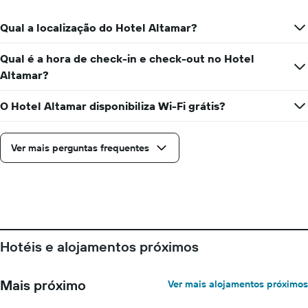
dia
da
Qual a localização do Hotel Altamar?
semana
O
Qual é a hora de check-in e check-out no Hotel
gráfico
Altamar?
apresenta
os
dias
O Hotel Altamar disponibiliza Wi-Fi grátis?
da
semana
numa
Ver mais perguntas frequentes
abcissa
O
gráfico
apresenta
o
preço
médio
Hotéis e alojamentos próximos
de
um
quarto
Mais próximo
Ver mais alojamentos próximos
numa
ordenada