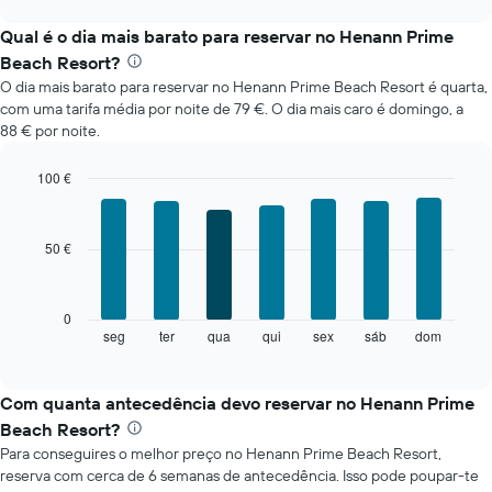
apresenta
chart
o
Qual é o dia mais barato para reservar no Henann Prime
preço
Beach Resort?
médio
O dia mais barato para reservar no Henann Prime Beach Resort é quarta,
de
com uma tarifa média por noite de 79 €. O dia mais caro é domingo, a
um
88 € por noite.
quarto
em
cada
100 €
mês
Bar
Chart
O
graphic.
chart
with
gráfico
50 €
7
apresenta
bars.
meses
numa
O
0
abcissa.
gráfico
seg
ter
qua
qui
sex
sáb
dom
End
O
of
seguinte
gráfico
interactive
apresenta
chart
apresenta
o
Com quanta antecedência devo reservar no Henann Prime
o
preço
preço
Beach Resort?
médio
médio
Para conseguires o melhor preço no Henann Prime Beach Resort,
de
de
reserva com cerca de 6 semanas de antecedência. Isso pode poupar-te
um
um