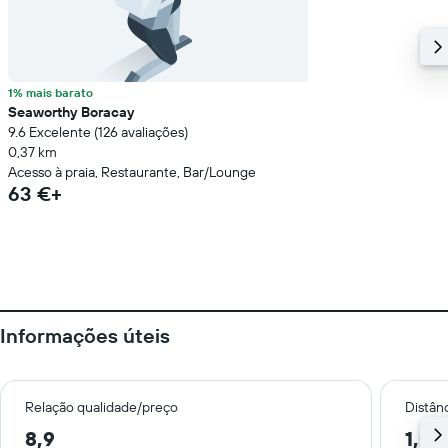
1% mais barato
Seaworthy Boracay
9.6 Excelente (126 avaliações)
0,37 km
Acesso à praia, Restaurante, Bar/Lounge
63 €+
Informações úteis
Relação qualidade/preço
Distân
8,9
1,0 