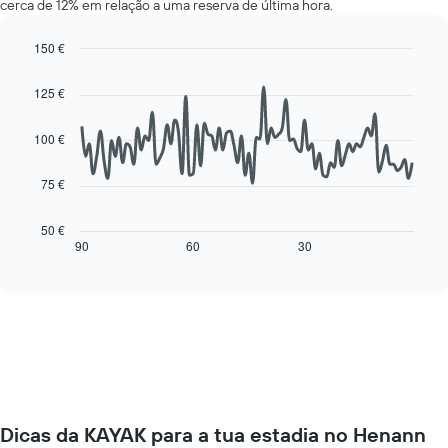
cerca de 12% em relação a uma reserva de última hora.
quarto
quarto
a
numa
cada
150 €
ordenada
dia
Line
Chart
da
graphic.
chart
125 €
with
semana
90
O
data
100 €
gráfico
points.
apresenta
os
75 €
O
dias
gráfico
da
seguinte
50 €
semana
mostra
90
60
30
End
numa
of
como
interactive
abcissa
o
chart
O
preço
gráfico
de
apresenta
um
o
quarto
preço
muda
médio
perto
de
da
um
Dicas da KAYAK para a tua estadia no Henann
data
quarto