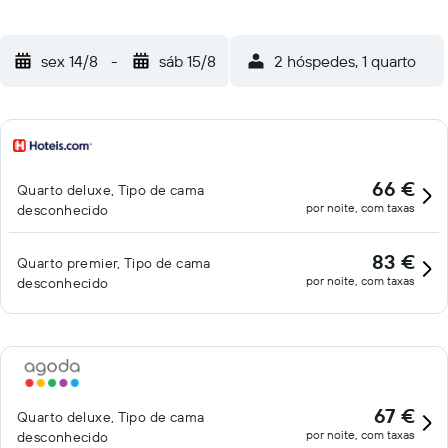
sex 14/8
-
sáb 15/8
2 hóspedes, 1 quarto
66 €
Quarto deluxe, Tipo de cama
por noite, com taxas
desconhecido
83 €
Quarto premier, Tipo de cama
por noite, com taxas
desconhecido
67 €
Quarto deluxe, Tipo de cama
por noite, com taxas
desconhecido