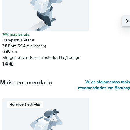
79% mais barato
Campion's Place
7.5 Bom (204 avaliações)
0,49 km
Mergulho livre, Piscina exterior, Bar/Lounge
14 €+
Mais recomendado
Vê os alojamentos mais
recomendados em Boracay
Hotel de 3 estrelas