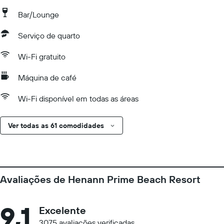
Bar/Lounge
Serviço de quarto
Wi-Fi gratuito
Máquina de café
Wi-Fi disponível em todas as áreas
Ver todas as 61 comodidades
Avaliações de Henann Prime Beach Resort
9,1
Excelente
3075 avaliações verificadas