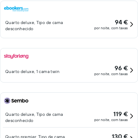
94 €
Quarto deluxe, Tipo de cama
por noite, com taxas
desconhecido
96 €
Quarto deluxe, 1 cama twin
por noite, com taxas
119 €
Quarto deluxe, Tipo de cama
por noite, com taxas
desconhecido
130 €
Quarto premier, Tipo de cama