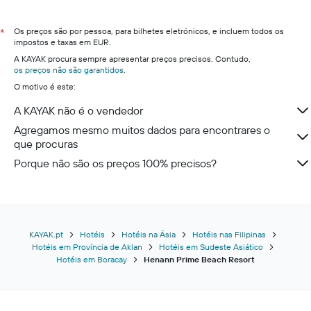
Os preços são por pessoa, para bilhetes eletrónicos, e incluem todos os
*
impostos e taxas em EUR.
A KAYAK procura sempre apresentar preços precisos. Contudo,
os preços não são garantidos
.
O motivo é este:
A KAYAK não é o vendedor
Agregamos mesmo muitos dados para encontrares o
que procuras
Porque não são os preços 100% precisos?
KAYAK.pt
Hotéis
Hotéis na Ásia
Hotéis nas Filipinas
Hotéis em Província de Aklan
Hotéis em Sudeste Asiático
Hotéis em Boracay
Henann Prime Beach Resort