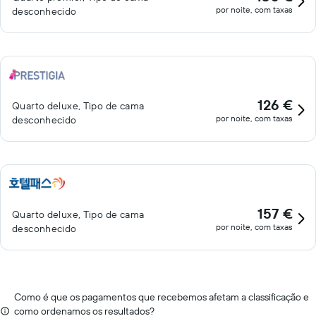
por noite, com taxas
desconhecido
126 €
Quarto deluxe, Tipo de cama
por noite, com taxas
desconhecido
157 €
Quarto deluxe, Tipo de cama
por noite, com taxas
desconhecido
Como é que os pagamentos que recebemos afetam a classificação e
como ordenamos os resultados?