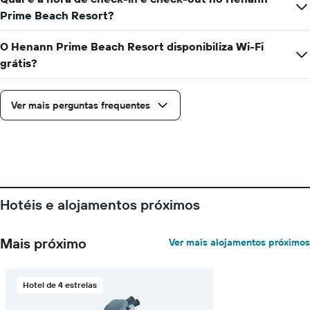
ordenada
Prime Beach Resort?
O Henann Prime Beach Resort disponibiliza Wi-Fi
grátis?
Ver mais perguntas frequentes
Hotéis e alojamentos próximos
Mais próximo
Ver mais alojamentos próximos
Hotel de 4 estrelas