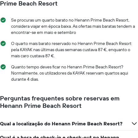
da
Prime Beach Resort
numa
estadia
ordenada
O
gráfico
Se procuras um quarto barato no Henann Prime Beach Resort,
apresenta
considera viajar em época baixa. As ofertas mais baratas tendem a
o
encontrar-se em maio e setembro
número
de
O quarto mais barato reservado no Henann Prime Beach Resort
dias
pela KAYAK nas últimas duas semanas custava 87 €, enquanto o
antes
mais caro custava 87 €.
da
estadia
Quanto tempo deves ficar no Henann Prime Beach Resort?
numa
Normalmente, os utilizadores da KAYAK reservam quartos aqui
abcissa
durante 4 dias.
O
gráfico
apresenta
Perguntas frequentes sobre reservas em
o
Henann Prime Beach Resort
preço
médio
de
Qual a localização do Henann Prime Beach Resort?
um
quarto
numa
Qual é a hora de check-in e check-out no Henann