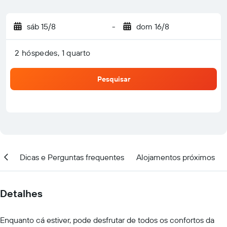
sáb 15/8
-
dom 16/8
2 hóspedes, 1 quarto
Pesquisar
ção
Dicas e Perguntas frequentes
Alojamentos próximos
Detalhes
Enquanto cá estiver, pode desfrutar de todos os confortos da