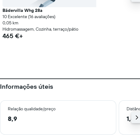
Bädervilla Whg 28a
10 Excelente (16 avaliações)
0,05 km
Hidromassagem, Cozinha, terraço/pátio
465 €+
Informações úteis
Relação qualidade/preço
Distân
8,9
1,6 