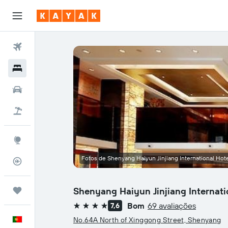
Voos
Hotéis
Carros
Voo+Hotel
Explore
Fotos de Shenyang Haiyun Jinjiang International Hot
Monitorizador de voos
Shenyang Haiyun Jinjiang Internati
Trips
Bom
69 avaliações
7,6
4 estrelas
Português
No.64A North of Xinggong Street, Shenyang