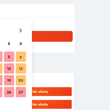
S
D
5
6
12
13
19
20
Ver oferta
26
27
Ver oferta