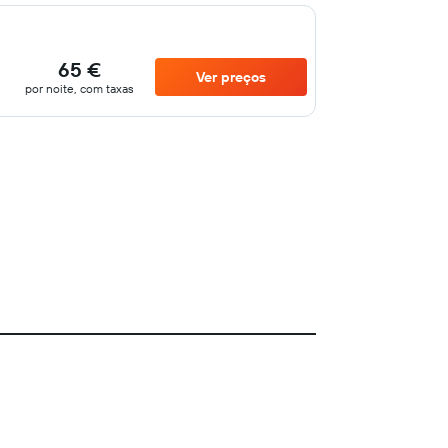
65 €
Ver preços
por noite, com taxas