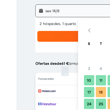
sex 14/8
2 hóspedes, 1 quarto
S
T
Ofertas desde
61 €
/
preço por noite mais barat
3
4
Fornecedor
10
11
17
18
24
25