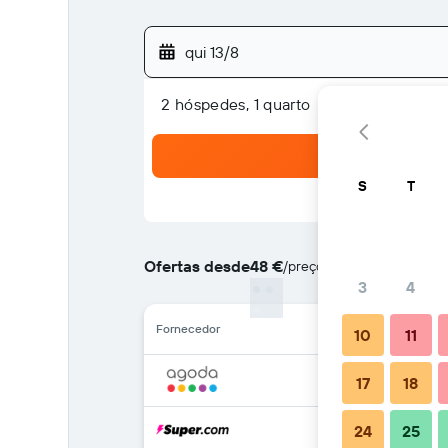
qui 13/8
2 hóspedes, 1 quarto
S
T
Ofertas desde
48 €
/
preço por noite mais barat
3
4
Fornecedor
10
11
17
18
24
25