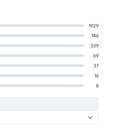
1929
746
339
69
37
16
8