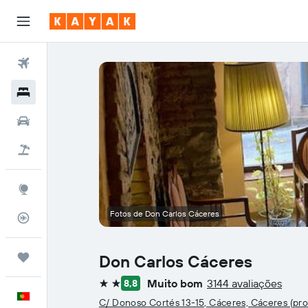
Voos
Hotéis
Carros
Voo+Hotel
Explore
Fotos de Don Carlos Cáceres
Monitorizador de voos
Trips
Don Carlos Cáceres
Muito bom
3144 avaliações
8,8
2 estrelas
Português
C/ Donoso Cortés 13-15, Cáceres, Cáceres (pro