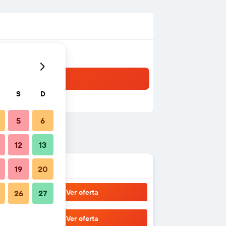
S
D
5
6
12
13
19
20
Ver oferta
26
27
Ver oferta