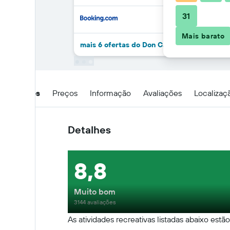
31
Mais barato
mais 6 ofertas do Don Carlos Cáceres
Detalhes
Preços
Informação
Avaliações
Localizaç
Detalhes
8,8
Muito bom
3144 avaliações
As atividades recreativas listadas abaixo estã