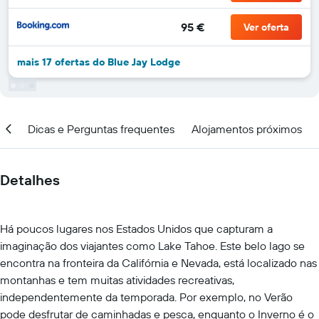
95 €
Ver oferta
mais 17 ofertas do Blue Jay Lodge
ção
Dicas e Perguntas frequentes
Alojamentos próximos
Detalhes
Há poucos lugares nos Estados Unidos que capturam a
imaginação dos viajantes como Lake Tahoe. Este belo lago se
encontra na fronteira da Califórnia e Nevada, está localizado nas
montanhas e tem muitas atividades recreativas,
independentemente da temporada. Por exemplo, no Verão
pode desfrutar de caminhadas e pesca, enquanto o Inverno é o