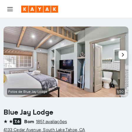
Fotos de Blue Jay Lodge
1/30
Blue Jay Lodge
Bom
1851 avaliações
7,6
2 estrelas
4133 Cedar Avenue, South Lake Tahoe, CA