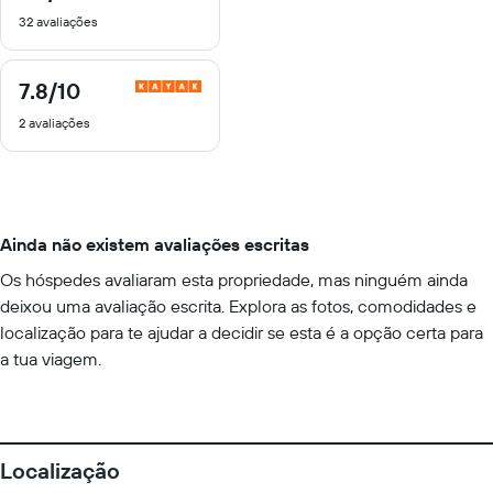
de
32 avaliações
10
7.8
/10
7.8
de
2 avaliações
10
Ainda não existem avaliações escritas
Os hóspedes avaliaram esta propriedade, mas ninguém ainda
deixou uma avaliação escrita. Explora as fotos, comodidades e
localização para te ajudar a decidir se esta é a opção certa para
a tua viagem.
Localização