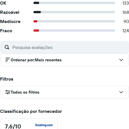
OK
133
Razoável
168
Medíocre
90
Fraco
124
Ordenar por
:
Mais recentes
Filtros
Todos os filtros
Classificação por fornecedor
7.6
/10
7.6