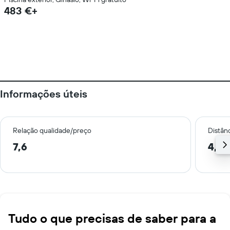
483 €+
Informações úteis
Relação qualidade/preço
Distân
7,6
4,5 
Tudo o que precisas de saber para a