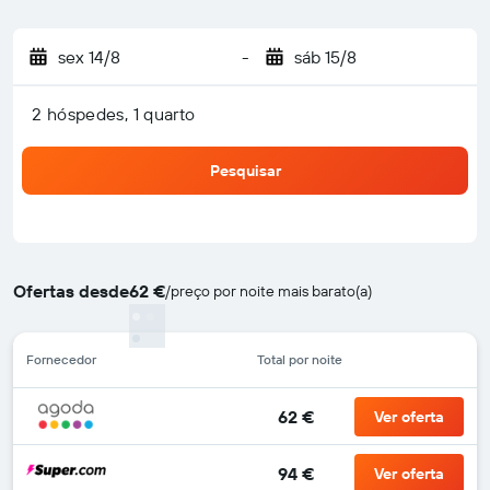
sex 14/8
-
sáb 15/8
2 hóspedes, 1 quarto
Pesquisar
Ofertas desde
62 €
/
preço por noite mais barato(a)
Fornecedor
Total por noite
62 €
Ver oferta
94 €
Ver oferta