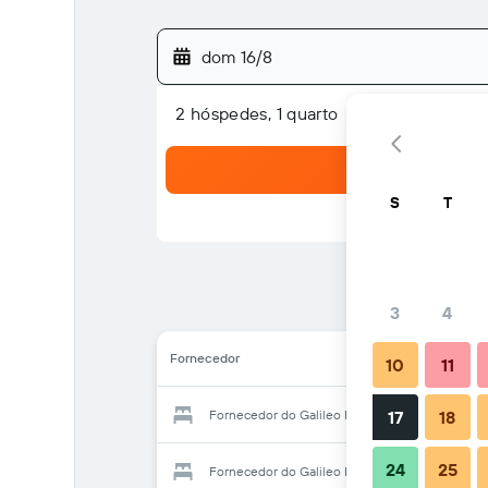
dom 16/8
2 hóspedes, 1 quarto
S
T
3
4
Fornecedor
10
11
Fornecedor do Galileo Flats - Palacio de Cong
17
18
24
25
Fornecedor do Galileo Flats - Palacio de Cong