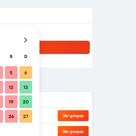
S
D
5
6
12
13
19
20
Ver preços
26
27
Ver preços