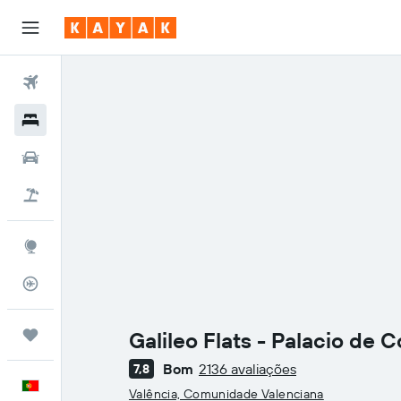
Voos
Hotéis
Carros
Voo+Hotel
Explore
Monitorizador de voos
Trips
Galileo Flats - Palacio de 
Bom
2136 avaliações
7,8
Classificação: 0
Português
Valência, Comunidade Valenciana