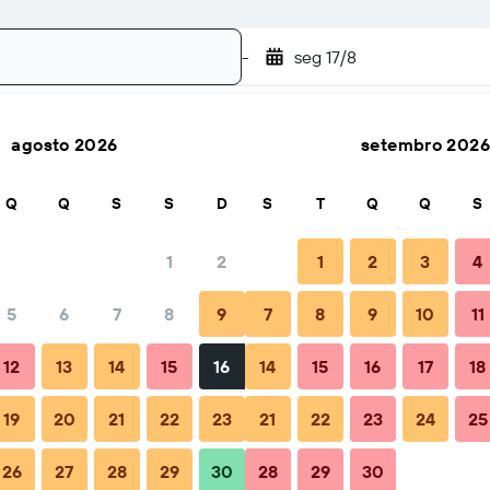
-
seg 17/8
agosto 2026
setembro 2026
Pesquisar
Q
Q
S
S
D
S
T
Q
Q
S
1
2
1
2
3
4
5
6
7
8
9
7
8
9
10
11
12
13
14
15
16
14
15
16
17
18
resos
19
20
21
22
23
21
22
23
24
25
26
27
28
29
30
28
29
30
resos