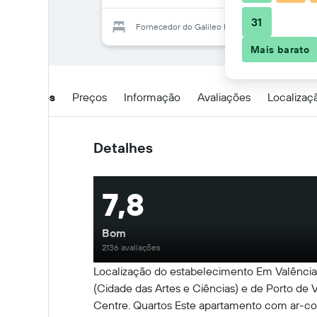
31
Fornecedor do Galileo Flats - Palacio de Cong
Mais barato
Detalhes
Preços
Informação
Avaliações
Localizaç
Detalhes
7,8
Bom
2136 avaliações
Localização do estabelecimento Em Valência (
(Cidade das Artes e Ciências) e de Porto de 
Centre. Quartos Este apartamento com ar-con