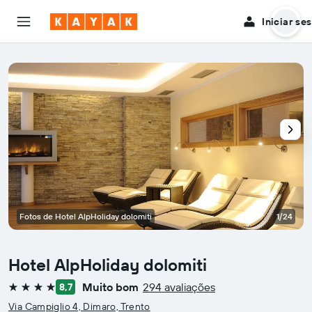
Iniciar se
Fotos de Hotel AlpHoliday dolomiti
1/24
Hotel AlpHoliday dolomiti
Muito bom
294 avaliações
8,7
4 estrelas
Via Campiglio 4, Dimaro, Trento