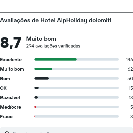
Avaliações de Hotel AlpHoliday dolomiti
8,7
Muito bom
294 avaliações verificadas
Excelente
146
Muito bom
62
Bom
50
OK
15
Razoável
13
Medíocre
5
Fraco
3