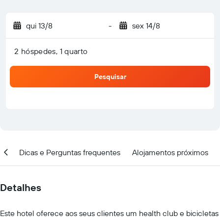
qui 13/8
-
sex 14/8
2 hóspedes, 1 quarto
Pesquisar
ção
Dicas e Perguntas frequentes
Alojamentos próximos
Detalhes
Este hotel oferece aos seus clientes um health club e bicicletas