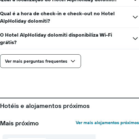
semana
O
Qual é a hora de check-in e check-out no Hotel
gráfico
AlpHoliday dolomiti?
apresenta
os
dias
O Hotel AlpHoliday dolomiti disponibiliza Wi-Fi
da
grátis?
semana
numa
abcissa
Ver mais perguntas frequentes
O
gráfico
apresenta
o
preço
médio
de
um
Hotéis e alojamentos próximos
quarto
numa
ordenada
Mais próximo
Ver mais alojamentos próximos