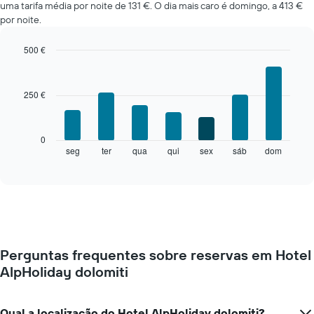
uma tarifa média por noite de 131 €. O dia mais caro é domingo, a 413 €
por noite.
500 €
Bar
Chart
graphic.
chart
with
250 €
7
bars.
O
0
gráfico
seg
ter
qua
qui
sex
sáb
dom
End
of
seguinte
interactive
apresenta
chart
o
preço
médio
de
um
Perguntas frequentes sobre reservas em Hotel
quarto
AlpHoliday dolomiti
a
cada
dia
da
Qual a localização do Hotel AlpHoliday dolomiti?