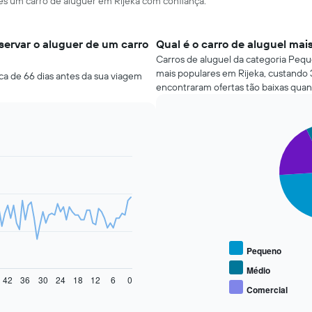
res um carro de aluguer em Rijeka com confiança.
ervar o aluguer de um carro
Qual é o carro de aluguel mai
Carros de aluguel da categoria Pequ
mais populares em Rijeka, custando 
ca de 66 dias antes da sua viagem
encontraram ofertas tão baixas quan
Pie
Chart
graphic.
chart
with
5
slices.
O
gráfico
seguinte
apresenta
Pequeno
o
preço
Médio
42
36
30
24
18
12
6
0
médio
Comercial
End
de
of
carros