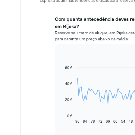
Espreita as últimas tendências e dicas para reserva
Com quanta antecedência deves res
em Rijeka?
Reserve seu carro de aluguel em Rijeka cer
para garantir um preço abaixo da média.
60 €
Line
Chart
graphic.
chart
with
91
40 €
data
points.
20 €
O
gráfico
seguinte
0 €
apresenta
90
84
78
72
66
60
54
48
End
of
a
interactive
evolução
chart