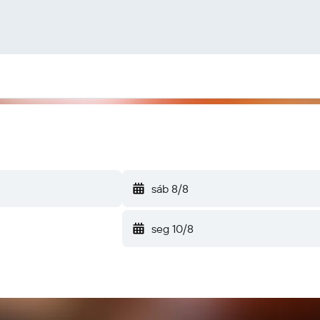
sáb 8/8
seg 10/8