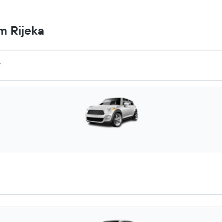
m Rijeka
.