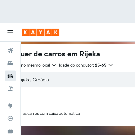
Voos
Aluguer de carros em Rijeka
Hotéis
Entrega no mesmo local
Idade do condutor:
25-65
Carros
Voo+Hotel
Explore
Apenas carros com caixa automática
Monitorizador de voos
KAYAK for Business
NOVO