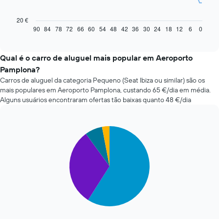
gráfico
seguinte
20 €
apresenta
90
84
78
72
66
60
54
48
42
36
30
24
18
12
6
0
End
of
a
interactive
evolução
chart
do
Qual é o carro de aluguel mais popular em Aeroporto
preço
Pamplona?
de
Carros de aluguel da categoria Pequeno (Seat Ibiza ou similar) são os
um
mais populares em Aeroporto Pamplona, custando 65 €/dia em média.
carro
Alguns usuários encontraram ofertas tão baixas quanto 48 €/dia
de
aluguer
com
a
Pie
Chart
aproximação
graphic.
chart
with
da
4
data
slices.
da
reserva
O
O
gráfico
gráfico
seguinte
apresenta
apresenta
o
o