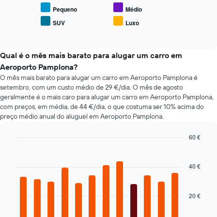
número
preço
Pequeno
Médio
de
médio
dias
SUV
Luxo
End
de
antes
of
carros
interactive
da
de
chart
reserva
aluguer
Qual é o mês mais barato para alugar um carro em
numa
populares
Aeroporto Pamplona?
abcissa
O
O mês mais barato para alugar um carro em Aeroporto Pamplona é
gráfico
setembro, com um custo médio de 29 €/dia. O mês de agosto
apresenta
geralmente é o mais caro para alugar um carro em Aeroporto Pamplona,
o
com preços, em média, de 44 €/dia, o que costuma ser 10% acima do
preço
preço médio anual do aluguel em Aeroporto Pamplona.
médio
do
60 €
carro
Bar
Chart
de
graphic.
chart
aluguer
with
40 €
numa
12
ordenada
bars.
20 €
O
gráfico
seguinte