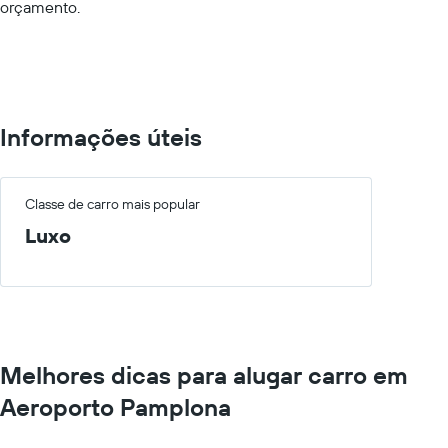
orçamento.
Range:
0
to
100.
Informações úteis
Classe de carro mais popular
Luxo
Melhores dicas para alugar carro em
Aeroporto Pamplona