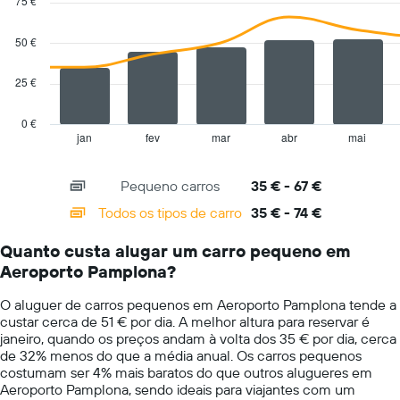
75 €
cars
with
mais
2
baratas
data
50 €
series.
numa
ordenada
25 €
The
chart
has
0 €
1
jan
fev
mar
abr
mai
End
of
X
interactive
axis
chart
Pequeno carros
35 € - 67 €
displaying
categories.
Todos os tipos de carro
35 € - 74 €
Range:
14
Quanto custa alugar um carro pequeno em
categories.
Aeroporto Pamplona?
The
chart
O aluguer de carros pequenos em Aeroporto Pamplona tende a
has
custar cerca de 51 € por dia. A melhor altura para reservar é
1
janeiro, quando os preços andam à volta dos 35 € por dia, cerca
Y
de 32% menos do que a média anual. Os carros pequenos
axis
costumam ser 4% mais baratos do que outros alugueres em
displaying
Aeroporto Pamplona, sendo ideais para viajantes com um
values.