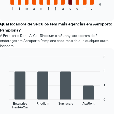
apresenta
0
j
f
m
a
m
j
j
a
s
o
n
d
o
End
of
preço
interactive
médio
chart
de
Qual locadora de veículos tem mais agências em Aeroporto
um
Pamplona?
carro
A Enterprise Rent-A-Car, Rhodium e a Sunnycars operam de 2
de
endereços em Aeroporto Pamplona cada, mais do que qualquer outra
aluguer
locadora.
por
mês
3
O
gráfico
Bar
Chart
graphic.
chart
apresenta
with
2
os
4
meses
bars.
do
1
ano
O
numa
gráfico
abcissa
seguinte
0
O
apresenta
Enterprise
Rhodium
Sunnycars
AcaRent
gráfico
Rent-A-Car
as
End
apresenta
of
quatro
interactive