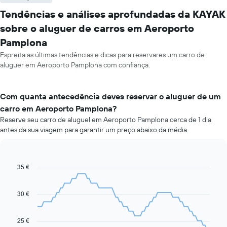
Tendências e análises aprofundadas da KAYAK
sobre o aluguer de carros em Aeroporto
Pamplona
Espreita as últimas tendências e dicas para reservares um carro de
aluguer em Aeroporto Pamplona com confiança.
Com quanta antecedência deves reservar o aluguer de um
carro em Aeroporto Pamplona?
Reserve seu carro de aluguel em Aeroporto Pamplona cerca de 1 dia
antes da sua viagem para garantir um preço abaixo da média.
35 €
Line
Chart
graphic.
chart
with
91
30 €
data
points.
25 €
O