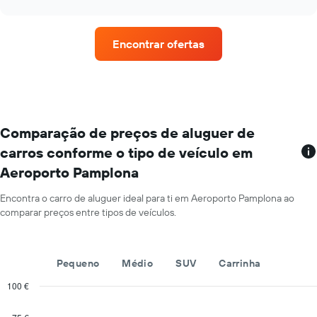
o
rent-
chart
preço
a-
médio
cars
Encontrar ofertas
de
com
um
mais
carro
estações
de
de
aluguer
aluguer
por
O
um
gráfico
Comparação de preços de aluguer de
dia
apresenta
carros conforme o tipo de veículo em
numa
rent-
ordenada
Aeroporto Pamplona
a-
cars
numa
Encontra o carro de aluguer ideal para ti em Aeroporto Pamplona ao
abcissa
comparar preços entre tipos de veículos.
O
gráfico
apresenta
Pequeno
Médio
SUV
Carrinha
as
quatro
100 €
rent-
Combination
Chart
a-
graphic.
chart