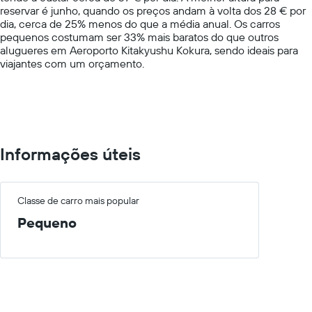
reservar é junho, quando os preços andam à volta dos 28 € por
Y
dia, cerca de 25% menos do que a média anual. Os carros
axis
pequenos costumam ser 33% mais baratos do que outros
displaying
alugueres em Aeroporto Kitakyushu Kokura, sendo ideais para
values.
viajantes com um orçamento.
Range:
0
to
75.
Informações úteis
Classe de carro mais popular
Pequeno