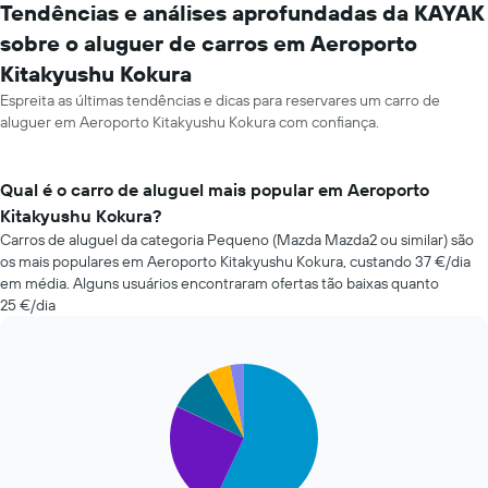
Tendências e análises aprofundadas da KAYAK
sobre o aluguer de carros em Aeroporto
Kitakyushu Kokura
Espreita as últimas tendências e dicas para reservares um carro de
aluguer em Aeroporto Kitakyushu Kokura com confiança.
Qual é o carro de aluguel mais popular em Aeroporto
Kitakyushu Kokura?
Carros de aluguel da categoria Pequeno (Mazda Mazda2 ou similar) são
os mais populares em Aeroporto Kitakyushu Kokura, custando 37 €/dia
em média. Alguns usuários encontraram ofertas tão baixas quanto
25 €/dia
Pie
Chart
graphic.
chart
with
5
slices.
O