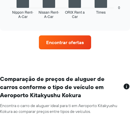
gráfico
seguinte
0
apresenta
Nippon Rent-
Nissan Rent-
ORIX Rent a
Times
A-Car
A-Car
Car
as
End
of
quatro
interactive
rent-
chart
a-
cars
Encontrar ofertas
com
mais
estações
de
aluguer
O
gráfico
Comparação de preços de aluguer de
apresenta
carros conforme o tipo de veículo em
rent-
Aeroporto Kitakyushu Kokura
a-
cars
numa
Encontra o carro de aluguer ideal para ti em Aeroporto Kitakyushu
abcissa
Kokura ao comparar preços entre tipos de veículos.
O
gráfico
apresenta