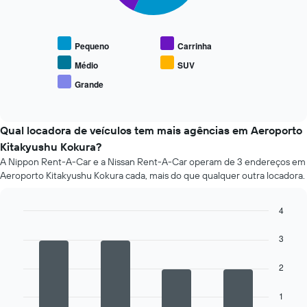
gráfico
seguinte
apresenta
Pequeno
Carrinha
o
preço
Médio
SUV
médio
Grande
End
de
of
carros
interactive
de
chart
aluguer
Qual locadora de veículos tem mais agências em Aeroporto
populares
Kitakyushu Kokura?
A Nippon Rent-A-Car e a Nissan Rent-A-Car operam de 3 endereços em
Aeroporto Kitakyushu Kokura cada, mais do que qualquer outra locadora.
4
Bar
Chart
graphic.
chart
3
with
4
2
bars.
O
1