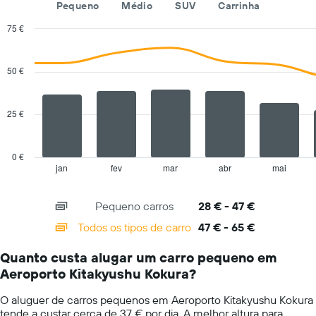
Pequeno
Médio
SUV
Carrinha
as
quatro
75 €
rent-
Combination
Chart
a-
graphic.
chart
cars
with
50 €
mais
2
baratas
data
series.
numa
25 €
ordenada
The
chart
has
0 €
1
jan
fev
mar
abr
mai
End
of
X
interactive
axis
chart
Pequeno carros
28 € - 47 €
displaying
categories.
Todos os tipos de carro
47 € - 65 €
Range:
14
Quanto custa alugar um carro pequeno em
categories.
Aeroporto Kitakyushu Kokura?
The
chart
O aluguer de carros pequenos em Aeroporto Kitakyushu Kokura
has
tende a custar cerca de 37 € por dia. A melhor altura para
1