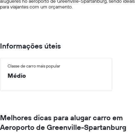
alugueres no aeroporto de Greenville-Spartanburg, sendo ideais
values.
para viajantes com um orçamento.
Range:
0
to
100.
Informações úteis
Classe de carro mais popular
Médio
Melhores dicas para alugar carro em
Aeroporto de Greenville-Spartanburg