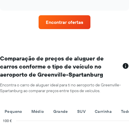
of
quatro
apresenta
interactive
rent-
chart
o
a-
preço
cars
médio
Encontrar ofertas
com
de
mais
um
estações
carro
de
de
aluguer
aluguer
O
por
gráfico
Comparação de preços de aluguer de
um
apresenta
dia
carros conforme o tipo de veículo no
rent-
numa
aeroporto de Greenville-Spartanburg
a-
ordenada
cars
numa
Encontra o carro de aluguer ideal para ti no aeroporto de Greenville-
abcissa
Spartanburg ao comparar preços entre tipos de veículos.
O
gráfico
apresenta
Pequeno
Médio
Grande
SUV
Carrinha
Tod
as
quatro
100 €
rent-
Combination
Chart
a-