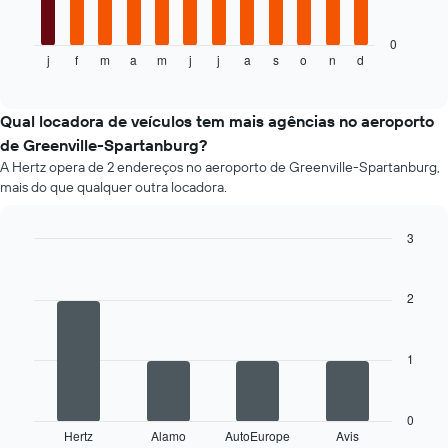
gráfico
seguinte
apresenta
0
j
f
m
a
m
j
j
a
s
o
n
d
o
End
of
preço
interactive
médio
chart
de
Qual locadora de veículos tem mais agências no aeroporto
um
de Greenville-Spartanburg?
carro
A Hertz opera de 2 endereços no aeroporto de Greenville-Spartanburg,
de
mais do que qualquer outra locadora.
aluguer
por
mês
3
O
Bar
Chart
gráfico
graphic.
chart
apresenta
with
2
4
os
bars.
meses
do
1
O
ano
gráfico
numa
seguinte
abcissa
apresenta
0
O
Hertz
Alamo
AutoEurope
Avis
as
End
gráfico