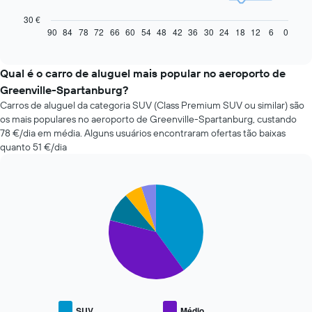
gráfico
seguinte
30 €
apresenta
90
84
78
72
66
60
54
48
42
36
30
24
18
12
6
0
End
of
a
interactive
evolução
chart
do
Qual é o carro de aluguel mais popular no aeroporto de
preço
Greenville-Spartanburg?
de
Carros de aluguel da categoria SUV (Class Premium SUV ou similar) são
um
os mais populares no aeroporto de Greenville-Spartanburg, custando
carro
78 €/dia em média. Alguns usuários encontraram ofertas tão baixas
de
quanto 51 €/dia
aluguer
com
a
aproximação
Pie
Chart
da
graphic.
chart
with
data
5
da
slices.
reserva
O
O
gráfico
gráfico
apresenta
seguinte
o
apresenta
número
SUV
Médio