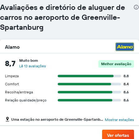
Avaliações e diretório de aluguer de
carros no aeroporto de Greenville-
Spartanburg
Alamo
Muito bom
8,7
Melhor avaliação
Lê 13 avaliações
Limpeza
8.8
Comfort
8.4
Recolha/entrega
8.6
Relação qualidade/preço
8.6
Uma estação no aeroporto de Greenville-Spartanburg
Mostrar estações
Ver ofertas