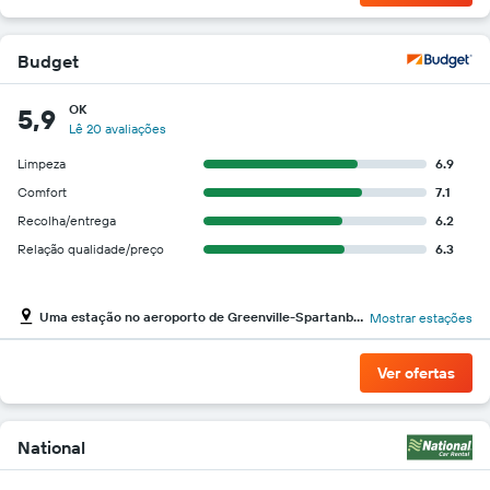
Budget
OK
5,9
Lê 20 avaliações
Limpeza
6.9
Comfort
7.1
Recolha/entrega
6.2
Relação qualidade/preço
6.3
Uma estação no aeroporto de Greenville-Spartanburg
Mostrar estações
Ver ofertas
National