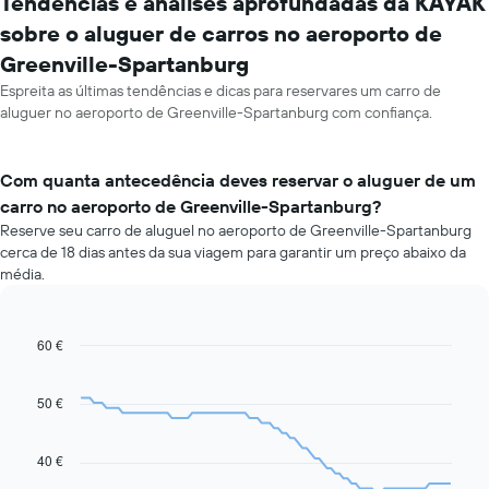
Tendências e análises aprofundadas da KAYAK
sobre o aluguer de carros no aeroporto de
Greenville-Spartanburg
Espreita as últimas tendências e dicas para reservares um carro de
aluguer no aeroporto de Greenville-Spartanburg com confiança.
Com quanta antecedência deves reservar o aluguer de um
carro no aeroporto de Greenville-Spartanburg?
Reserve seu carro de aluguel no aeroporto de Greenville-Spartanburg
cerca de 18 dias antes da sua viagem para garantir um preço abaixo da
média.
60 €
Line
Chart
graphic.
chart
with
91
50 €
data
points.
40 €
O