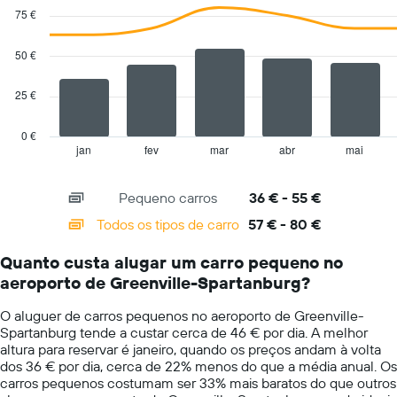
graphic.
chart
75 €
cars
with
mais
2
baratas
data
50 €
series.
numa
ordenada
25 €
The
chart
has
0 €
1
jan
fev
mar
abr
mai
End
of
X
interactive
axis
chart
Pequeno carros
36 € - 55 €
displaying
categories.
Todos os tipos de carro
57 € - 80 €
Range:
14
Quanto custa alugar um carro pequeno no
categories.
aeroporto de Greenville-Spartanburg?
The
chart
O aluguer de carros pequenos no aeroporto de Greenville-
has
Spartanburg tende a custar cerca de 46 € por dia. A melhor
1
altura para reservar é janeiro, quando os preços andam à volta
Y
dos 36 € por dia, cerca de 22% menos do que a média anual. Os
axis
carros pequenos costumam ser 33% mais baratos do que outros
displaying