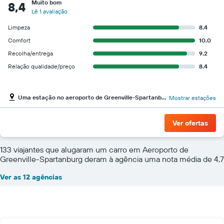
Muito bom
8,4
Lê 1 avaliação
Limpeza
8.4
Comfort
10.0
Recolha/entrega
9.2
Relação qualidade/preço
8.4
Uma estação no aeroporto de Greenville-Spartanburg
Mostrar estações
Ver ofertas
133 viajantes que alugaram um carro em Aeroporto de
Greenville-Spartanburg deram à agência uma nota média de 4,7
Ver as 12 agências