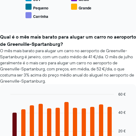
o
de
preço
Pequeno
Grande
dias
médio
antes
Carrinha
End
de
da
of
carros
interactive
reserva
de
chart
numa
aluguer
Qual é o mês mais barato para alugar um carro no aeroporto
abcissa
populares
de Greenville-Spartanburg?
O
gráfico
O mês mais barato para alugar um carro no aeroporto de Greenville-
apresenta
Spartanburg é janeiro, com um custo médio de 41 €/dia. O mês de julho
o
geralmente é o mais caro para alugar um carro no aeroporto de
preço
Greenville-Spartanburg, com preços, em média, de 52 €/dia, o que
médio
costuma ser 3% acima do preço médio anual do aluguel no aeroporto de
do
Greenville-Spartanburg.
carro
de
60 €
aluguer
Bar
Chart
numa
graphic.
chart
ordenada
with
40 €
12
bars.
20 €
O