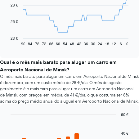
91
28 €
data
points.
25 €
O
gráfico
seguinte
23 €
apresenta
90
84
78
72
66
60
54
48
42
36
30
24
18
12
6
0
End
of
a
interactive
evolução
chart
do
Qual é o mês mais barato para alugar um carro em
preço
Aeroporto Nacional de Minsk?
de
O mês mais barato para alugar um carro em Aeroporto Nacional de Minsk
um
é dezembro, com um custo médio de 28 €/dia. O mês de agosto
carro
geralmente é o mais caro para alugar um carro em Aeroporto Nacional
de
de Minsk, com preços, em média, de 41 €/dia, o que costuma ser 8%
aluguer
acima do preço médio anual do aluguel em Aeroporto Nacional de Minsk.
com
a
aproximação
60 €
da
Bar
Chart
data
graphic.
chart
da
with
40 €
12
reserva