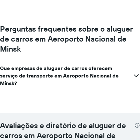
ordenada
abcissa
O
gráfico
apresenta
Perguntas frequentes sobre o aluguer
o
preço
de carros em Aeroporto Nacional de
médio
de
Minsk
um
carro
de
Que empresas de aluguer de carros oferecem
aluguer
serviço de transporte em Aeroporto Nacional de
por
um
Minsk?
dia
numa
ordenada
Avaliações e diretório de aluguer de
carros em Aeroporto Nacional de