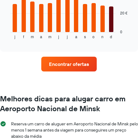
bars.
O
gráfico
20 €
O
apresenta
gráfico
o
seguinte
número
apresenta
0
de
j
f
m
a
m
j
j
a
s
o
n
d
o
End
dias
of
preço
antes
interactive
médio
chart
da
de
reserva
um
numa
Encontrar ofertas
carro
abcissa
de
O
aluguer
gráfico
por
apresenta
mês
o
O
Melhores dicas para alugar carro em
preço
gráfico
médio
Aeroporto Nacional de Minsk
apresenta
do
os
carro
meses
de
Reserva um carro de aluguer em Aeroporto Nacional de Minsk pelo
do
aluguer
menos 1 semana antes da viagem para conseguires um preço
ano
numa
abaixo da média
numa