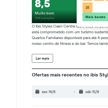
8,5
31
Muito bom
Mais barato
1524 avaliações
O ibis Styles Caen Centre Gare situa-se per
está comprometido com um turismo sustentáv
Quartos Familiares disponíveis para até 4 p
nosso centro de fitness e do bar. Temos tam
Ler mais
Ofertas mais recentes no ibis St
sex 14/8
-
sáb 15/8