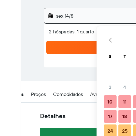
sex 14/8
2 hóspedes, 1 quarto
S
T
3
4
Detalhes
Preços
Comodidades
Avaliações
Locali
10
11
Detalhes
17
18
24
25