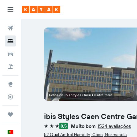
Voos
Hotéis
Carros
Voo+Hotel
Explore
Fotos de ibis Styles Caen Centre Gare
Monitorizador de voos
Trips
ibis Styles Caen Centre Ga
Muito bom
1524 avaliações
8,5
3 estrelas
Português
52 Quai Amiral Hamelin, Caen, Normandia