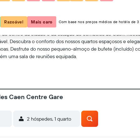
Mostrar no mapa
Razoável
Mais caro
Com base nos preços médios de hotéis de 3 
to do centro da cidade e da estação de comboios de Caen. Rece
el. Descubra o conforto dos nossos quartos espaçosos e elega
essoas. Desfrute do nosso pequeno-almoço de bufete (incluído) 
bém uma sala de reuniões equipada.
yles Caen Centre Gare
2 hóspedes, 1 quarto