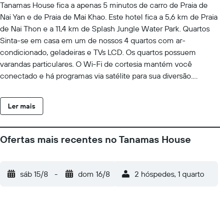
Tanamas House fica a apenas 5 minutos de carro de Praia de
Nai Yan e de Praia de Mai Khao. Este hotel fica a 5,6 km de Praia
de Nai Thon e a 11,4 km de Splash Jungle Water Park. Quartos
Sinta-se em casa em um de nossos 4 quartos com ar-
condicionado, geladeiras e TVs LCD. Os quartos possuem
varandas particulares. O Wi-Fi de cortesia mantém você
conectado e há programas via satélite para sua diversão.
Banheiro privativo com chuveiros apresenta produtos de toalete
de cortesia e secadores de cabelo. Comodidades Aprecie a
Ler mais
vista em um terraço e um jardim e desfrute de comodidades
como Wi-Fi de cortesia. Com o traslado para a praia (sobretaxa)
fica fácil passar um dia no sol e na água.
Ofertas mais recentes no Tanamas House
sáb 15/8
-
dom 16/8
2 hóspedes, 1 quarto