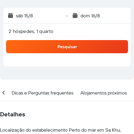
sáb 15/8
-
dom 16/8
2 hóspedes, 1 quarto
Pesquisar
ção
Dicas e Perguntas frequentes
Alojamentos próximos
Detalhes
Localização do estabelecimento Perto do mar em Sa Khu,