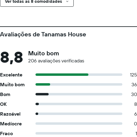
Ver todas as 8 comodidades
Avaliações de Tanamas House
8,8
Muito bom
206 avaliações verificadas
Excelente
125
Muito bom
36
Bom
30
OK
8
Razoável
6
Medíocre
0
Fraco
1