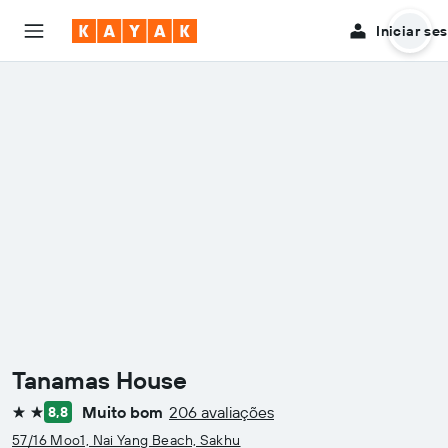
Iniciar se
Tanamas House
Muito bom
206 avaliações
8,8
2 estrelas
57/16 Moo1, Nai Yang Beach, Sakhu