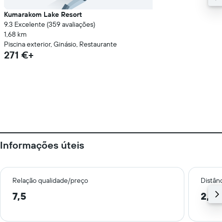
Kumarakom Lake Resort
9.3 Excelente (359 avaliações)
1,68 km
Piscina exterior, Ginásio, Restaurante
271 €+
Informações úteis
Relação qualidade/preço
Distân
7,5
2,2 