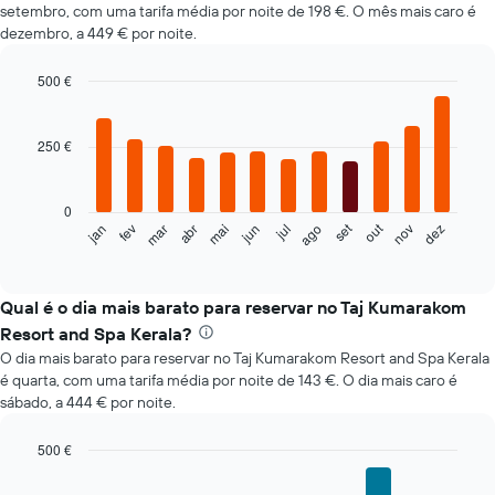
setembro, com uma tarifa média por noite de 198 €. O mês mais caro é
dezembro, a 449 € por noite.
500 €
Bar
Chart
graphic.
chart
with
250 €
12
bars.
0
O
set
out
fev
mai
ago
nov
mar
jun
dez
jan
abr
jul
gráfico
End
of
seguinte
interactive
apresenta
chart
o
Qual é o dia mais barato para reservar no Taj Kumarakom
preço
Resort and Spa Kerala?
médio
O dia mais barato para reservar no Taj Kumarakom Resort and Spa Kerala
de
é quarta, com uma tarifa média por noite de 143 €. O dia mais caro é
um
sábado, a 444 € por noite.
quarto
em
cada
500 €
mês
Bar
Chart
O
graphic.
chart