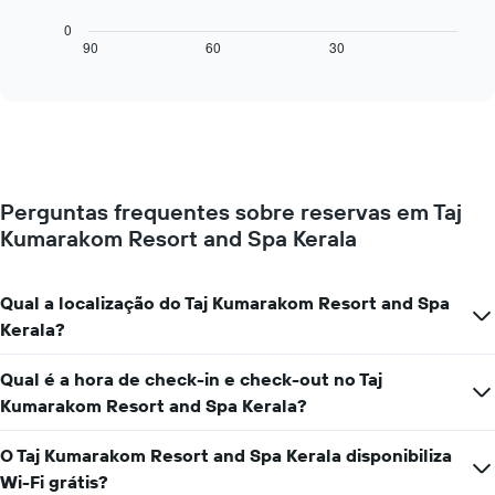
gráfico
da
seguinte
0
semana
mostra
90
60
30
End
numa
of
como
interactive
abcissa
o
chart
O
preço
gráfico
de
apresenta
um
o
quarto
preço
muda
médio
Perguntas frequentes sobre reservas em Taj
perto
de
Kumarakom Resort and Spa Kerala
da
um
data
quarto
da
numa
estadia
Qual a localização do Taj Kumarakom Resort and Spa
ordenada
O
Kerala?
gráfico
apresenta
Qual é a hora de check-in e check-out no Taj
o
número
Kumarakom Resort and Spa Kerala?
de
dias
O Taj Kumarakom Resort and Spa Kerala disponibiliza
antes
Wi-Fi grátis?
da