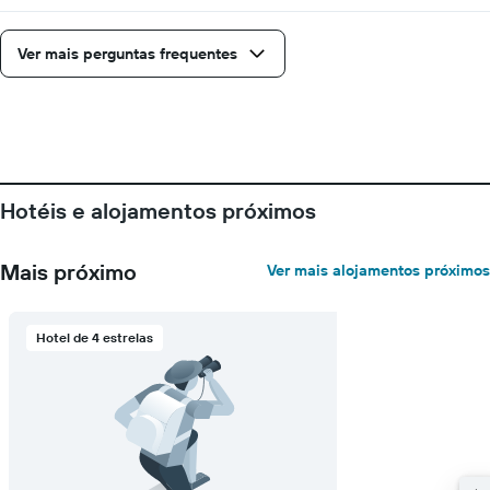
estadia
numa
Ver mais perguntas frequentes
abcissa
O
gráfico
apresenta
o
preço
médio
de
Hotéis e alojamentos próximos
um
quarto
numa
Mais próximo
Ver mais alojamentos próximos
ordenada
Hotel de 4 estrelas