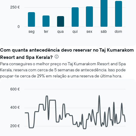
with
gráfico
250 €
7
apresenta
bars.
meses
numa
O
0
abcissa.
gráfico
seg
ter
qua
qui
sex
sáb
dom
End
O
of
seguinte
gráfico
interactive
apresenta
chart
apresenta
o
Com quanta antecedência devo reservar no Taj Kumarakom
o
preço
preço
Resort and Spa Kerala?
médio
médio
Para conseguires o melhor preço no Taj Kumarakom Resort and Spa
de
de
Kerala, reserva com cerca de 5 semanas de antecedência. Isso pode
um
um
poupar-te cerca de 29% em relação a uma reserva de última hora.
quarto
quarto
a
numa
cada
600 €
ordenada
dia
Line
Chart
da
graphic.
chart
with
semana
400 €
90
O
data
gráfico
points.
apresenta
200 €
os
O
dias