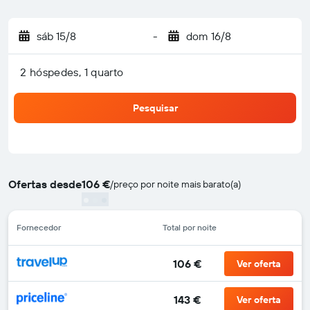
sáb 15/8
-
dom 16/8
2 hóspedes, 1 quarto
Pesquisar
Ofertas desde
106 €
/
preço por noite mais barato(a)
Fornecedor
Total por noite
106 €
Ver oferta
143 €
Ver oferta