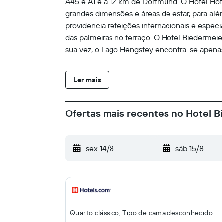
A45 e A1 e a 12 km de Dortmund. O Hotel Hot
grandes dimensões e áreas de estar, para a
providencia refeições internacionais e espec
das palmeiras no terraço. O Hotel Biedermeie
sua vez, o Lago Hengstey encontra-se apenas 
Ler mais
Ofertas mais recentes no Hotel 
sex 14/8
-
sáb 15/8
Quarto clássico, Tipo de cama desconhecido