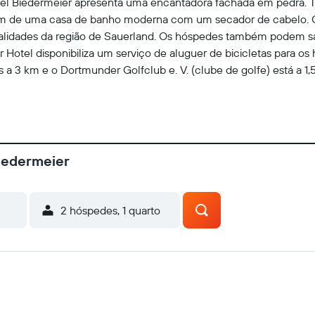
el Biedermeier apresenta uma encantadora fachada em pedra. To
lém de uma casa de banho moderna com um secador de cabelo. O
ialidades da região de Sauerland. Os hóspedes também podem sab
r Hotel disponibiliza um serviço de aluguer de bicicletas para o
a 3 km e o Dortmunder Golfclub e. V. (clube de golfe) está a 1,
Biedermeier
2 hóspedes, 1 quarto