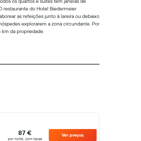
dos os quartos e suites têm janelas de
 restaurante do Hotel Biedermeier
orear as refeições junto à lareira ou debaixo
s hóspedes explorarem a zona circundante. Por
5 km da propriedade.
87 €
Ver preços
por noite, com taxas