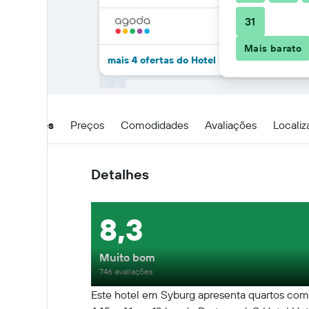
31
Mais barato
mais 4 ofertas do Hotel Biedermeier
Detalhes
Preços
Comodidades
Avaliações
Locali
Detalhes
8,3
Muito bom
746 avaliações
Este hotel em Syburg apresenta quartos com t