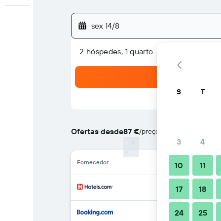
sex 14/8
2 hóspedes, 1 quarto
S
T
Ofertas desde
87 €
/
preço por noite mais barat
3
4
Fornecedor
10
11
17
18
24
25