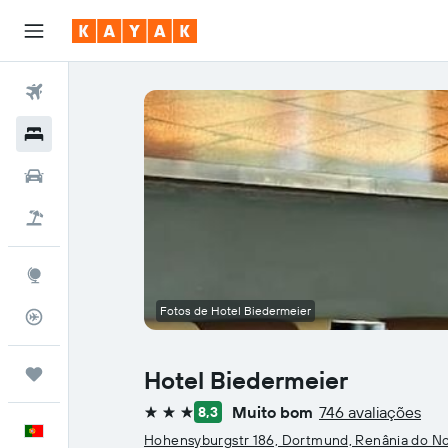
Voos
Hotéis
Carros
Voo+Hotel
Explore
Fotos de Hotel Biedermeier
Monitorizador de voos
Trips
Hotel Biedermeier
Muito bom
746 avaliações
8,3
3 estrelas
Português
Hohensyburgstr 186, Dortmund, Renânia do Nor