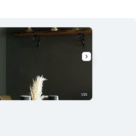
1/25
Outra