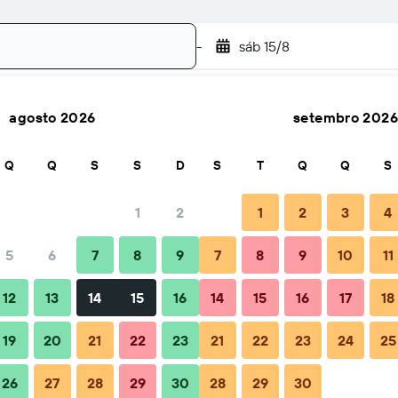
-
sáb 15/8
agosto 2026
setembro 2026
Pesquisar
Q
Q
S
S
D
S
T
Q
Q
S
1
2
1
2
3
4
o(a)
5
6
7
8
9
7
8
9
10
11
Total por noite
12
13
14
15
16
14
15
16
17
18
87 €
19
20
21
22
23
21
22
23
24
25
26
27
28
29
30
28
29
30
100 €