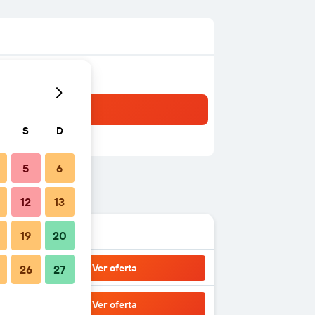
S
D
5
6
12
13
19
20
Ver oferta
26
27
Ver oferta