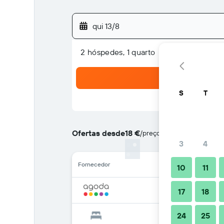
qui 13/8
2 hóspedes, 1 quarto
S
T
Ofertas desde
18 €
/
preço por noite mais barat
3
4
Fornecedor
10
11
17
18
24
25