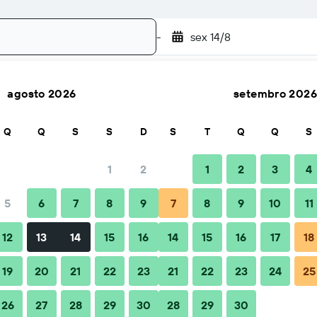
-
sex 14/8
agosto 2026
setembro 2026
Pesquisar
Q
Q
S
S
D
S
T
Q
Q
S
1
2
1
2
3
4
o(a)
5
6
7
8
9
7
8
9
10
11
Total por noite
12
13
14
15
16
14
15
16
17
18
18 €
19
20
21
22
23
21
22
23
24
25
26
27
28
29
30
28
29
30
19 €