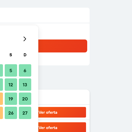
S
D
5
6
12
13
19
20
Ver oferta
26
27
Ver oferta