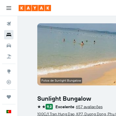
Voos
Hotéis
Carros
Voo+Hotel
Explore
Fotos de Sunlight Bungalow
Monitorizador de voos
Trips
Sunlight Bungalow
Excelente
657 avaliações
9,2
2 estrelas
Português
100C/1 Tran Hung Dao, KP7, Duong Dong, Phu