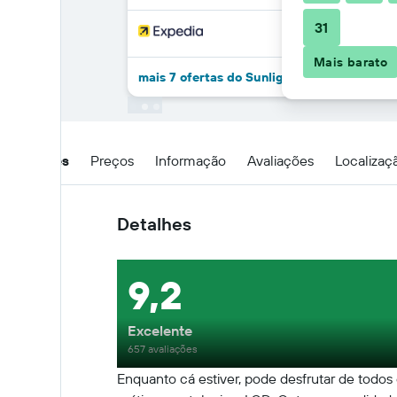
31
Mais barato
mais 7 ofertas do Sunlight Bungalow
Detalhes
Preços
Informação
Avaliações
Localizaç
Detalhes
9,2
Excelente
657 avaliações
Enquanto cá estiver, pode desfrutar de todos