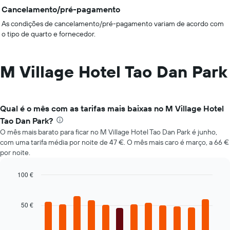
Cancelamento/pré-pagamento
As condições de cancelamento/pré-pagamento variam de acordo com
o tipo de quarto e fornecedor.
M Village Hotel Tao Dan Park
Qual é o mês com as tarifas mais baixas no M Village Hotel
Tao Dan Park?
O mês mais barato para ficar no M Village Hotel Tao Dan Park é junho,
com uma tarifa média por noite de 47 €. O mês mais caro é março, a 66 €
por noite.
100 €
Bar
Chart
graphic.
chart
with
50 €
12
bars.