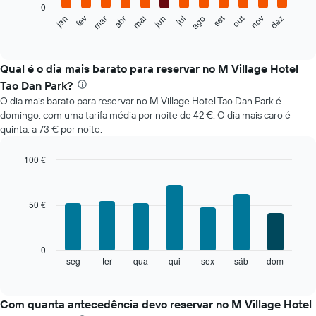
0
O
set
out
fev
mai
ago
nov
mar
jun
dez
jan
abr
jul
gráfico
End
of
seguinte
interactive
apresenta
chart
o
Qual é o dia mais barato para reservar no M Village Hotel
preço
Tao Dan Park?
médio
O dia mais barato para reservar no M Village Hotel Tao Dan Park é
de
domingo, com uma tarifa média por noite de 42 €. O dia mais caro é
um
quinta, a 73 € por noite.
quarto
em
cada
100 €
mês
Bar
Chart
O
graphic.
chart
with
gráfico
50 €
7
apresenta
bars.
meses
numa
O
0
abcissa.
gráfico
seg
ter
qua
qui
sex
sáb
dom
End
O
of
seguinte
gráfico
interactive
apresenta
chart
apresenta
o
Com quanta antecedência devo reservar no M Village Hotel
o
preço