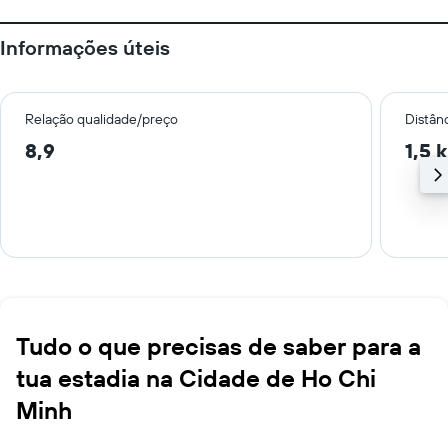
Informações úteis
Relação qualidade/preço
Distân
8,9
1,5 
Tudo o que precisas de saber para a
tua estadia na Cidade de Ho Chi
Minh