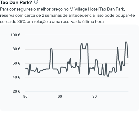
preço
Tao Dan Park?
médio
médio
Para conseguires o melhor preço no M Village Hotel Tao Dan Park,
de
de
reserva com cerca de 2 semanas de antecedência. Isso pode poupar-te
um
um
cerca de 38% em relação a uma reserva de última hora.
quarto
quarto
a
numa
cada
100 €
ordenada
dia
Line
Chart
da
graphic.
chart
80 €
with
semana
90
O
data
60 €
gráfico
points.
apresenta
os
40 €
O
dias
gráfico
da
seguinte
20 €
semana
mostra
90
60
30
End
numa
of
como
interactive
abcissa
o
chart
O
preço
gráfico
de
apresenta
um
o
quarto
preço
muda