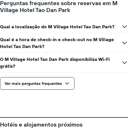
médio
Perguntas frequentes sobre reservas em M
perto
de
Village Hotel Tao Dan Park
da
um
data
quarto
da
numa
estadia
Qual a localização do M Village Hotel Tao Dan Park?
ordenada
O
gráfico
Qual é a hora de check-in e check-out no M Village
apresenta
Hotel Tao Dan Park?
o
número
de
O M Village Hotel Tao Dan Park disponibiliza Wi-Fi
dias
grátis?
antes
da
estadia
Ver mais perguntas frequentes
numa
abcissa
O
gráfico
apresenta
o
preço
médio
Hotéis e alojamentos próximos