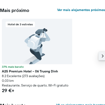
de
um
quarto
Mais próximo
Ver mais alojamentos próximos
numa
ordenada
Hotel de 3 estrelas
37% mais barato
A25 Premium Hotel - 06 Truong Dinh
8.2 Excelente (273 avaliações)
0,03 km
Restaurante, Serviço de quarto, Wi-Fi gratuito
29 €+