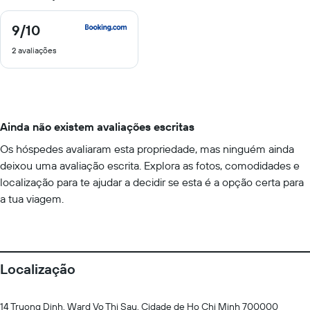
9
/10
9
de
2 avaliações
10
Ainda não existem avaliações escritas
Os hóspedes avaliaram esta propriedade, mas ninguém ainda
deixou uma avaliação escrita. Explora as fotos, comodidades e
localização para te ajudar a decidir se esta é a opção certa para
a tua viagem.
Localização
14 Truong Dinh, Ward Vo Thi Sau, Cidade de Ho Chi Minh 700000