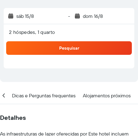
sáb 15/8
-
dom 16/8
2 hóspedes, 1 quarto
Pesquisar
ção
Dicas e Perguntas frequentes
Alojamentos próximos
Detalhes
As infraestruturas de lazer oferecidas por Este hotel incluem