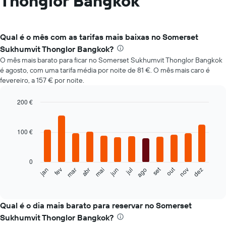
Thonglor Bangkok
Qual é o mês com as tarifas mais baixas no Somerset
Sukhumvit Thonglor Bangkok?
O mês mais barato para ficar no Somerset Sukhumvit Thonglor Bangkok
é agosto, com uma tarifa média por noite de 81 €. O mês mais caro é
fevereiro, a 157 € por noite.
200 €
Bar
Chart
graphic.
chart
with
100 €
12
bars.
0
O
set
out
fev
mai
ago
nov
mar
jun
dez
jan
abr
jul
gráfico
End
of
seguinte
interactive
apresenta
chart
o
Qual é o dia mais barato para reservar no Somerset
preço
Sukhumvit Thonglor Bangkok?
médio