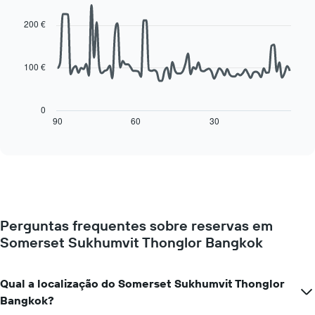
da
graphic.
chart
with
semana
200 €
90
O
data
gráfico
points.
apresenta
100 €
os
O
dias
gráfico
da
seguinte
0
semana
mostra
90
60
30
End
numa
of
como
interactive
abcissa
o
chart
O
preço
gráfico
de
apresenta
um
o
quarto
preço
muda
médio
Perguntas frequentes sobre reservas em
perto
de
Somerset Sukhumvit Thonglor Bangkok
da
um
data
quarto
da
numa
estadia
Qual a localização do Somerset Sukhumvit Thonglor
ordenada
O
Bangkok?
gráfico