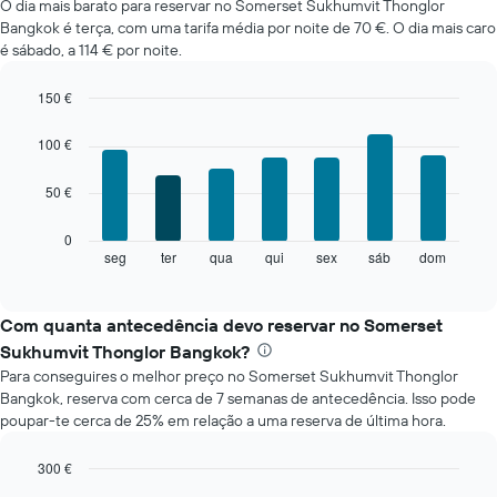
O dia mais barato para reservar no Somerset Sukhumvit Thonglor
de
Bangkok é terça, com uma tarifa média por noite de 70 €. O dia mais caro
um
é sábado, a 114 € por noite.
quarto
em
cada
150 €
mês
Bar
Chart
O
graphic.
chart
100 €
with
gráfico
7
apresenta
50 €
bars.
meses
numa
O
0
abcissa.
gráfico
seg
ter
qua
qui
sex
sáb
dom
End
O
of
seguinte
gráfico
interactive
apresenta
chart
apresenta
o
Com quanta antecedência devo reservar no Somerset
o
preço
preço
Sukhumvit Thonglor Bangkok?
médio
médio
Para conseguires o melhor preço no Somerset Sukhumvit Thonglor
de
de
Bangkok, reserva com cerca de 7 semanas de antecedência. Isso pode
um
um
poupar-te cerca de 25% em relação a uma reserva de última hora.
quarto
quarto
a
numa
cada
300 €
ordenada
dia
Line
Chart