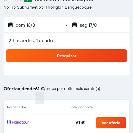
4 estrelas
No 115 Sukhumvit 55, Thonglor, Banguecoque
dom 16/8
-
seg 17/8
2 hóspedes, 1 quarto
Pesquisar
Ofertas desde
61 €
/
preço por noite mais barato(a)
Fornecedor
Total por noite
61 €
Ver oferta