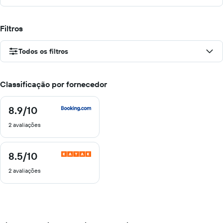
Filtros
Todos os filtros
Classificação por fornecedor
8.9
/10
8.9
de
2 avaliações
10
8.5
/10
8.5
de
2 avaliações
10