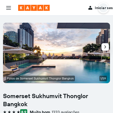
Iniciar se
Fotos de Somerset Sukhumvit Thonglor Bangkok
1/59
Somerset Sukhumvit Thonglor
Bangkok
Muito bom
1333 avaliações
8,9