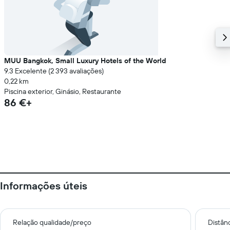
MUU Bangkok, Small Luxury Hotels of the World
9.3 Excelente (2 393 avaliações)
0,22 km
Piscina exterior, Ginásio, Restaurante
86 €+
Informações úteis
Relação qualidade/preço
Distân