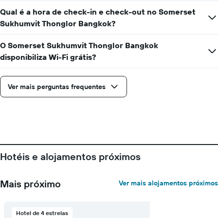
apresenta
Qual é a hora de check-in e check-out no Somerset
o
número
Sukhumvit Thonglor Bangkok?
de
dias
O Somerset Sukhumvit Thonglor Bangkok
antes
disponibiliza Wi-Fi grátis?
da
estadia
numa
Ver mais perguntas frequentes
abcissa
O
gráfico
apresenta
o
preço
médio
de
Hotéis e alojamentos próximos
um
quarto
numa
Mais próximo
Ver mais alojamentos próximos
ordenada
Hotel de 4 estrelas