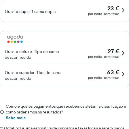
oferta de restauração do imóvel tem a reputação de excelente
23 €
Quarto duplo, 1 cama dupla
cozinha e de um serviço de excelência. Os hóspedes podem
por noite, com taxas
desfrutar das opções de entretenimento do estabelecimento.
Podem ser aplicadas taxas adicionais para alguns destes
serviços.
27 €
Quarto deluxe, Tipo de cama
por noite, com taxas
desconhecido
63 €
Quarto superior, Tipo de cama
por noite, com taxas
desconhecido
Como é que os pagamentos que recebemos afetam a classificação e
como ordenamos os resultados?
Sabe mais
*
O total inclui uma estimativa de impostos e taxas locais a serem pagos