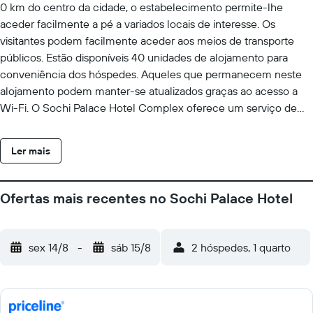
0 km do centro da cidade, o estabelecimento permite-lhe
aceder facilmente a pé a variados locais de interesse. Os
visitantes podem facilmente aceder aos meios de transporte
públicos. Estão disponíveis 40 unidades de alojamento para
conveniência dos hóspedes. Aqueles que permanecem neste
alojamento podem manter-se atualizados graças ao acesso a
Wi-Fi. O Sochi Palace Hotel Complex oferece um serviço de
receção 24 horas por dia, para que as necessidades dos
hóspedes sejam totalmente satisfeitas a qualquer hora do dia ou
Ler mais
da noite. Não estão disponíveis berços neste estabelecimento.
Além disso, está disponível um parque de estacionamento nas
instalações para uma maior comodidade dos hóspedes. Todos
Ofertas mais recentes no Sochi Palace Hotel
os hóspedes que ficam neste imóvel podem utilizar o serviço de
transfer do aeroporto. O imóvel dispõe de instalações de
negócios funcionais, ideais para viajantes de negócios. Aqueles
sex 14/8
-
sáb 15/8
2 hóspedes, 1 quarto
que ficam neste estabelecimento podem relaxar
completamente nas instalações de saúde e bem-estar. Os
viajantes podem experimentar em primeira mão os vários locais
de restauração disponíveis no Sochi Palace Hotel Complex. A