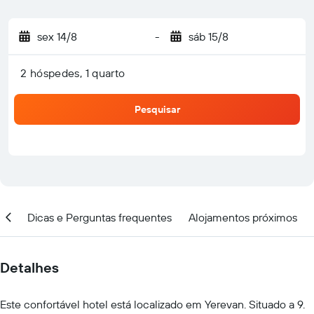
sex 14/8
-
sáb 15/8
2 hóspedes, 1 quarto
Pesquisar
ção
Dicas e Perguntas frequentes
Alojamentos próximos
Detalhes
Este confortável hotel está localizado em Yerevan. Situado a 9.