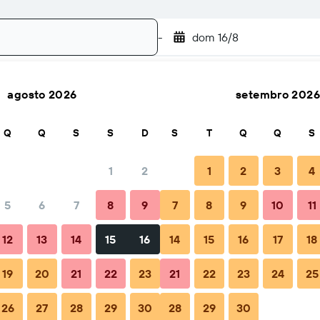
-
dom 16/8
agosto 2026
setembro 2026
Pesquisar
Q
Q
S
S
D
S
T
Q
Q
S
1
2
1
2
3
4
5
6
7
8
9
7
8
9
10
11
ão
Dicas e Perguntas frequentes
Alojamentos próximos
12
13
14
15
16
14
15
16
17
18
19
20
21
22
23
21
22
23
24
25
i Cottage
26
27
28
29
30
28
29
30