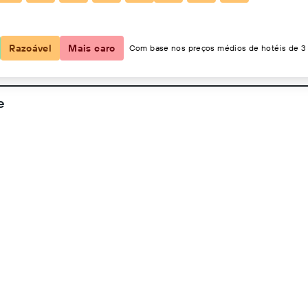
2 hóspedes, 1 quarto
Razoável
Mais caro
Com base nos preços médios de hotéis de 3 
e