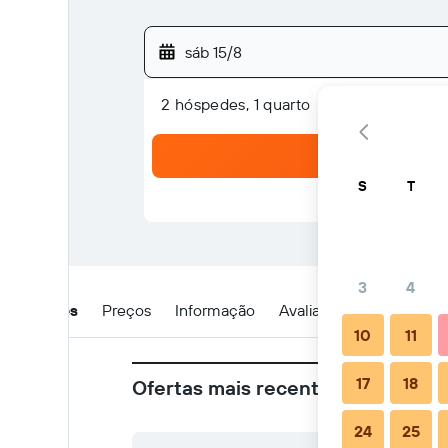
sáb 15/8
2 hóspedes, 1 quarto
S
T
3
4
Detalhes
Preços
Informação
Avaliações
Localizaç
10
11
17
18
Ofertas mais recentes no Sari Bal
24
25