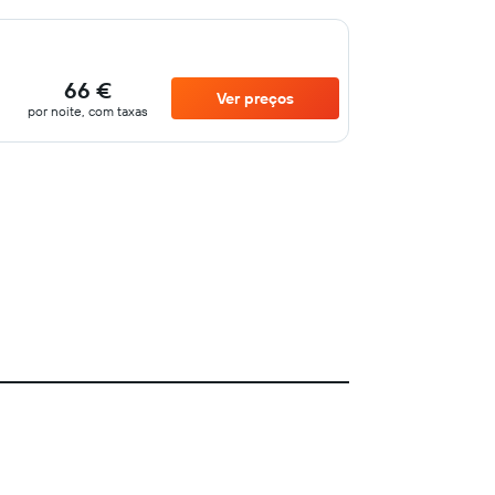
66 €
Ver preços
por noite, com taxas