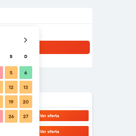
S
D
5
6
12
13
19
20
Ver oferta
26
27
Ver oferta