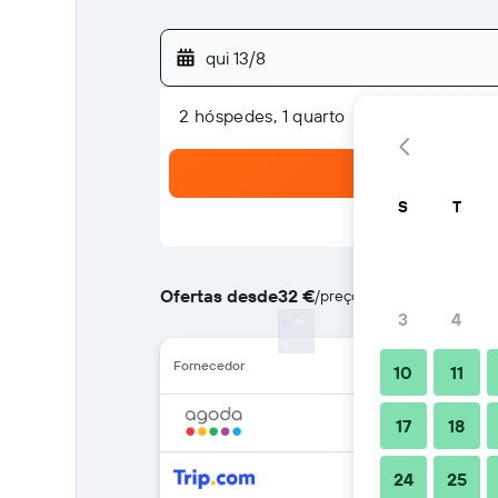
qui 13/8
2 hóspedes, 1 quarto
S
T
Ofertas desde
32 €
/
preço por noite mais barat
3
4
Fornecedor
10
11
17
18
24
25