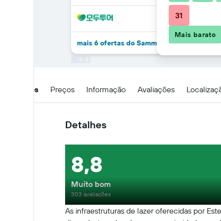
31
Mais barato
mais 6 ofertas do Sammy Dalat Hotel
Detalhes
Preços
Informação
Avaliações
Localizaç
Detalhes
8,8
Muito bom
303 avaliações
As infraestruturas de lazer oferecidas por Es