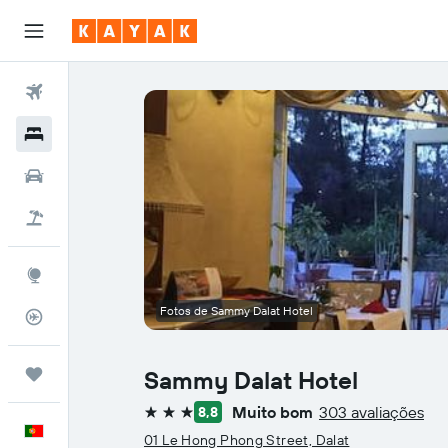
Voos
Hotéis
Carros
Voo+Hotel
Explore
Fotos de Sammy Dalat Hotel
Monitorizador de voos
Trips
Sammy Dalat Hotel
Muito bom
303 avaliações
8,8
3 estrelas
Português
01 Le Hong Phong Street, Dalat