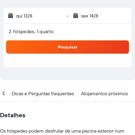
qui 13/8
-
sex 14/8
2 hóspedes, 1 quarto
Pesquisar
ção
Dicas e Perguntas frequentes
Alojamentos próximos
Detalhes
Os hóspedes podem desfrutar de uma piscina exterior num