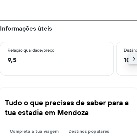
Informações úteis
Relação qualidade/preço
Distân
9,5
10,4
Tudo o que precisas de saber para a
tua estadia em Mendoza
Completa a tua viagem
Destinos populares