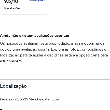
9.5
/10
9.5
de
9 avaliações
10
Ainda não existem avaliações escritas
Os hóspedes avaliaram esta propriedade, mas ninguém ainda
deixou uma avaliação escrita. Explora as fotos, comodidades e
localização para te ajudar a decidir se esta é a opção certa para
a tua viagem.
Localização
Besares 796, 5505 Mendoza, Mendoza