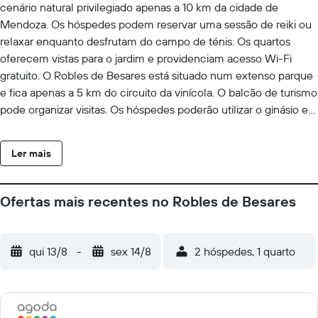
cenário natural privilegiado apenas a 10 km da cidade de
Mendoza. Os hóspedes podem reservar uma sessão de reiki ou
relaxar enquanto desfrutam do campo de ténis. Os quartos
oferecem vistas para o jardim e providenciam acesso Wi-Fi
gratuito. O Robles de Besares está situado num extenso parque
e fica apenas a 5 km do circuito da vinícola. O balcão de turismo
pode organizar visitas. Os hóspedes poderão utilizar o ginásio e
relaxar na banheira de hidromassagem depois de um longo dia
de passeios turísticos. Os quartos com ar condicionado no
Ler mais
Robles estão decorados em tons quentes e apresentam
estruturas de camas em ferro forjado. Os quartos estão
equipados com uma televisão de ecrã plano por satélite e mini-
Ofertas mais recentes no Robles de Besares
bares. Todas as casas de banho privativas têm banheiras. Um
buffet de pequeno-almoço completo com doces regionais
pode ser apreciado no interior ou no jardim. Os hóspedes
qui 13/8
-
sex 14/8
2 hóspedes, 1 quarto
podem desfrutar de vinhos exclusivos da adega. O hotel fica a
170 metros do Centro de Esqui Penitentes e a 20 km do
Aeroporto Plumerillo.