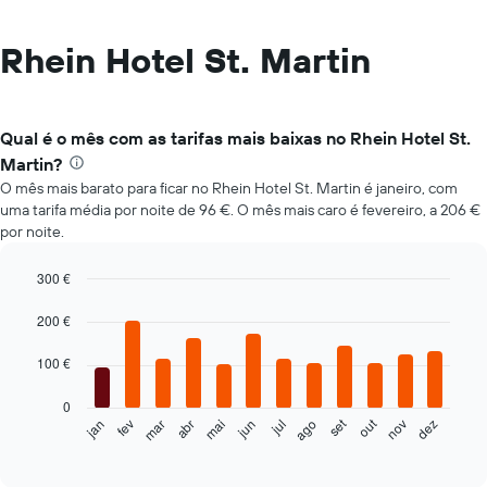
Rhein Hotel St. Martin
Qual é o mês com as tarifas mais baixas no Rhein Hotel St.
Martin?
O mês mais barato para ficar no Rhein Hotel St. Martin é janeiro, com
uma tarifa média por noite de 96 €. O mês mais caro é fevereiro, a 206 €
por noite.
300 €
Bar
Chart
graphic.
chart
200 €
with
12
100 €
bars.
0
O
set
out
fev
mai
ago
nov
mar
jun
dez
jan
abr
jul
gráfico
End
of
seguinte
interactive
apresenta
chart