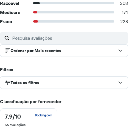
Razoável
303
Medíocre
174
Fraco
228
Ordenar por
:
Mais recentes
Filtros
Todos os filtros
Classificação por fornecedor
7.9
/10
7.9
de
56 avaliações
10