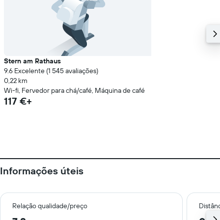
Stern am Rathaus
9.6 Excelente (1 545 avaliações)
0,22 km
Wi-fi, Fervedor para chá/café, Máquina de café
117 €+
Informações úteis
Relação qualidade/preço
Distân