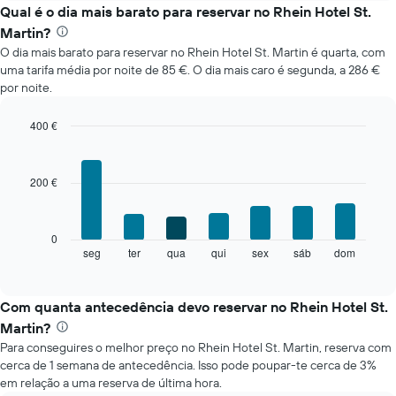
o
Qual é o dia mais barato para reservar no Rhein Hotel St.
preço
Martin?
médio
O dia mais barato para reservar no Rhein Hotel St. Martin é quarta, com
de
uma tarifa média por noite de 85 €. O dia mais caro é segunda, a 286 €
um
por noite.
quarto
em
cada
400 €
mês
Bar
Chart
O
graphic.
chart
with
gráfico
200 €
7
apresenta
bars.
meses
numa
O
0
abcissa.
gráfico
seg
ter
qua
qui
sex
sáb
dom
End
O
of
seguinte
gráfico
interactive
apresenta
chart
apresenta
o
Com quanta antecedência devo reservar no Rhein Hotel St.
o
preço
preço
Martin?
médio
médio
Para conseguires o melhor preço no Rhein Hotel St. Martin, reserva com
de
de
cerca de 1 semana de antecedência. Isso pode poupar-te cerca de 3%
um
um
em relação a uma reserva de última hora.
quarto
quarto