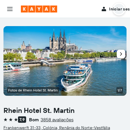
Iniciar se
Fotos de Rhein Hotel St. Martin
1/7
Rhein Hotel St. Martin
Bom
3858 avaliações
7,9
3 estrelas
Frankenwerft 31-33, Colónia, Renânia do Norte-Vestfália