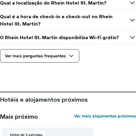
estadia
Qual a localização do Rhein Hotel St. Martin?
ordenada
O
gráfico
Qual é a hora de check-in e check-out no Rhein
apresenta
Hotel St. Martin?
o
número
de
O Rhein Hotel St. Martin disponibiliza Wi-Fi grátis?
dias
antes
da
Ver mais perguntas frequentes
estadia
numa
abcissa
O
gráfico
apresenta
o
Hotéis e alojamentos próximos
preço
médio
de
Mais próximo
Ver mais alojamentos próximos
um
quarto
numa
ordenada
Hotel de 3 estrelas