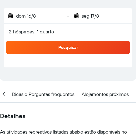
dom 16/8
-
seg 17/8
2 hóspedes, 1 quarto
Pesquisar
ção
Dicas e Perguntas frequentes
Alojamentos próximos
Detalhes
As atividades recreativas listadas abaixo estão disponíveis no