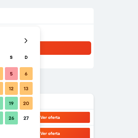
S
D
5
6
12
13
19
20
Ver oferta
26
27
Ver oferta