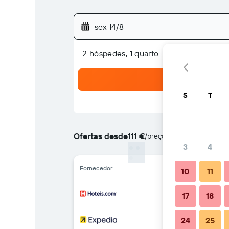
sex 14/8
2 hóspedes, 1 quarto
S
T
Ofertas desde
111 €
/
preço por noite mais barat
3
4
Fornecedor
10
11
17
18
24
25