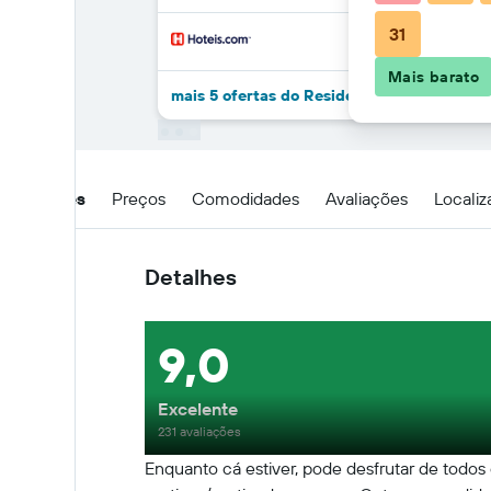
31
Mais barato
mais 5 ofertas do Residence Ada
Detalhes
Preços
Comodidades
Avaliações
Locali
Detalhes
9,0
Excelente
231 avaliações
Enquanto cá estiver, pode desfrutar de todos 