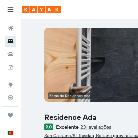
Voos
Hotéis
Carros
Voo+Hotel
Explore
Fotos de Residence Ada
Monitorizador de voos
Trips
Residence Ada
Excelente
231 avaliações
9,0
Classificação: 0
Português
San Cassiano/St. Kassian, Bolzano (província 