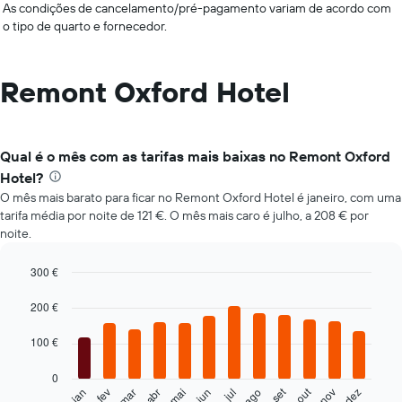
As condições de cancelamento/pré-pagamento variam de acordo com
o tipo de quarto e fornecedor.
Remont Oxford Hotel
Qual é o mês com as tarifas mais baixas no Remont Oxford
Hotel?
O mês mais barato para ficar no Remont Oxford Hotel é janeiro, com uma
tarifa média por noite de 121 €. O mês mais caro é julho, a 208 € por
noite.
300 €
Bar
Chart
graphic.
chart
200 €
with
12
100 €
bars.
0
O
set
out
fev
mai
ago
nov
mar
jun
dez
jan
abr
jul
gráfico
End