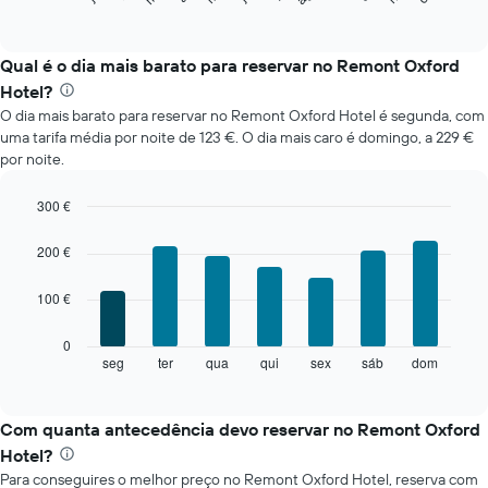
of
seguinte
interactive
apresenta
chart
o
Qual é o dia mais barato para reservar no Remont Oxford
preço
Hotel?
médio
O dia mais barato para reservar no Remont Oxford Hotel é segunda, com
de
uma tarifa média por noite de 123 €. O dia mais caro é domingo, a 229 €
um
por noite.
quarto
em
cada
300 €
mês
Bar
Chart
O
graphic.
chart
200 €
with
gráfico
7
apresenta
100 €
bars.
meses
numa
O
0
abcissa.
gráfico
seg
ter
qua
qui
sex
sáb
dom
End
O
of
seguinte
gráfico
interactive
apresenta
chart
apresenta
o
Com quanta antecedência devo reservar no Remont Oxford
o
preço
preço
Hotel?
médio
médio
Para conseguires o melhor preço no Remont Oxford Hotel, reserva com
de