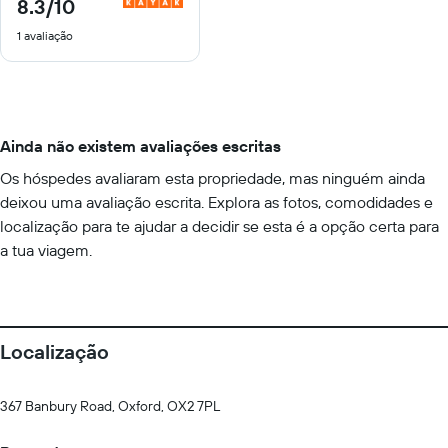
8.3
/10
8.3
de
1 avaliação
10
Ainda não existem avaliações escritas
Os hóspedes avaliaram esta propriedade, mas ninguém ainda
deixou uma avaliação escrita. Explora as fotos, comodidades e
localização para te ajudar a decidir se esta é a opção certa para
a tua viagem.
Localização
367 Banbury Road, Oxford, OX2 7PL