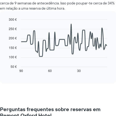
de
cerca de 9 semanas de antecedência. Isso pode poupar-te cerca de 34%
um
um
em relação a uma reserva de última hora.
quarto
quarto
a
numa
cada
300 €
ordenada
dia
Line
Chart
250 €
da
graphic.
chart
with
semana
90
200 €
O
data
gráfico
points.
150 €
apresenta
os
O
100 €
dias
gráfico
da
seguinte
50 €
semana
mostra
90
60
30
End
numa
of
como
interactive
abcissa
o
chart
O
preço
gráfico
de
apresenta
um
o
quarto
preço
muda
médio
Perguntas frequentes sobre reservas em
perto
de
Remont Oxford Hotel
da