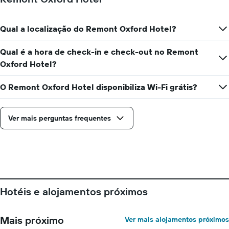
um
data
quarto
da
numa
estadia
Qual a localização do Remont Oxford Hotel?
ordenada
O
gráfico
Qual é a hora de check-in e check-out no Remont
apresenta
Oxford Hotel?
o
número
de
O Remont Oxford Hotel disponibiliza Wi-Fi grátis?
dias
antes
da
Ver mais perguntas frequentes
estadia
numa
abcissa
O
gráfico
apresenta
o
Hotéis e alojamentos próximos
preço
médio
de
Mais próximo
Ver mais alojamentos próximos
um