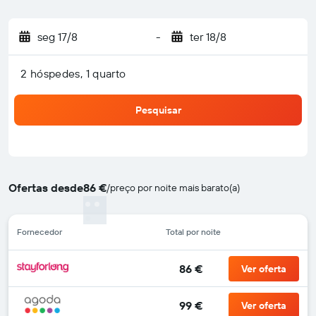
seg 17/8
-
ter 18/8
2 hóspedes, 1 quarto
Pesquisar
Ofertas desde
86 €
/
preço por noite mais barato(a)
Fornecedor
Total por noite
86 €
Ver oferta
99 €
Ver oferta