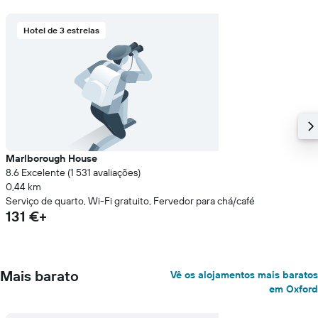
quarto
numa
ordenada
Hotel de 3 estrelas
Marlborough House
8.6 Excelente (1 531 avaliações)
0,44 km
Serviço de quarto, Wi-Fi gratuito, Fervedor para chá/café
131 €+
Mais barato
Vê os alojamentos mais baratos
em Oxford