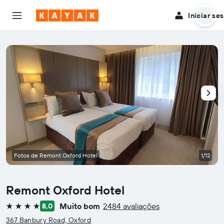
Iniciar se
Fotos de Remont Oxford Hotel
1/12
Remont Oxford Hotel
Muito bom
2484 avaliações
8,0
4 estrelas
367 Banbury Road, Oxford