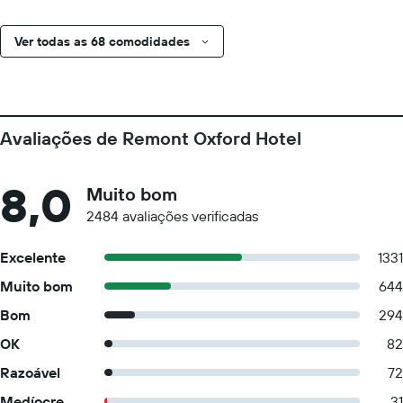
Ver todas as 68 comodidades
Avaliações de Remont Oxford Hotel
8,0
Muito bom
2484 avaliações verificadas
Excelente
1331
Muito bom
644
Bom
294
OK
82
Razoável
72
Medíocre
31