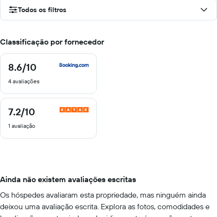
Todos os filtros
Classificação por fornecedor
8.6
/10
8.6
de
4 avaliações
10
7.2
/10
7.2
de
1 avaliação
10
Ainda não existem avaliações escritas
Os hóspedes avaliaram esta propriedade, mas ninguém ainda
deixou uma avaliação escrita. Explora as fotos, comodidades e