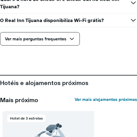
Tijuana?
O Real Inn Tijuana disponibiliza Wi-Fi grátis?
Ver mais perguntas frequentes
Hotéis e alojamentos próximos
Mais próximo
Ver mais alojamentos próximos
Hotel de 3 estrelas