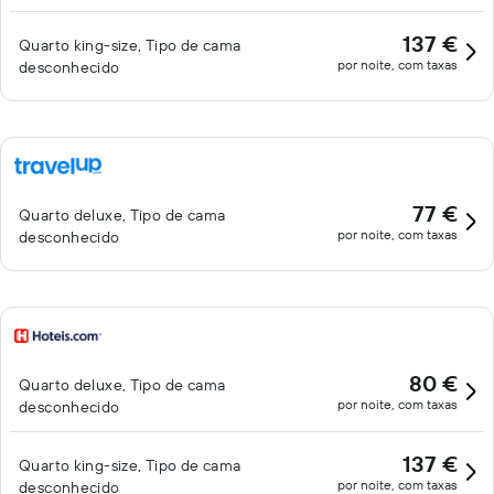
137 €
Quarto king-size, Tipo de cama
por noite, com taxas
desconhecido
77 €
Quarto deluxe, Tipo de cama
por noite, com taxas
desconhecido
80 €
Quarto deluxe, Tipo de cama
por noite, com taxas
desconhecido
137 €
Quarto king-size, Tipo de cama
por noite, com taxas
desconhecido