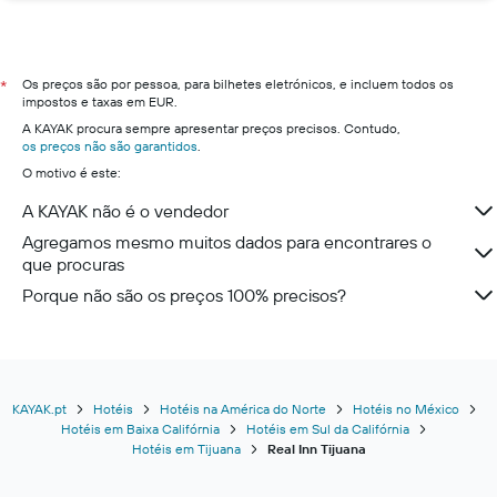
Os preços são por pessoa, para bilhetes eletrónicos, e incluem todos os
*
impostos e taxas em EUR.
A KAYAK procura sempre apresentar preços precisos. Contudo,
os preços não são garantidos
.
O motivo é este:
A KAYAK não é o vendedor
Agregamos mesmo muitos dados para encontrares o
que procuras
Porque não são os preços 100% precisos?
KAYAK.pt
Hotéis
Hotéis na América do Norte
Hotéis no México
Hotéis em Baixa Califórnia
Hotéis em Sul da Califórnia
Hotéis em Tijuana
Real Inn Tijuana