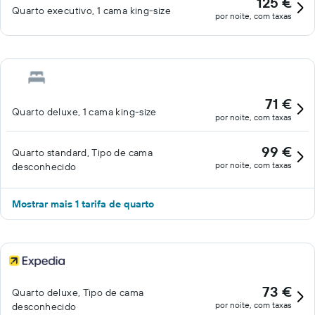
125 €
Quarto executivo, 1 cama king-size
por noite, com taxas
71 €
Quarto deluxe, 1 cama king-size
por noite, com taxas
99 €
Quarto standard, Tipo de cama
por noite, com taxas
desconhecido
Mostrar mais 1 tarifa de quarto
73 €
Quarto deluxe, Tipo de cama
por noite, com taxas
desconhecido