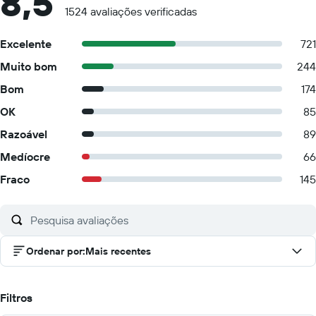
8,5
1524 avaliações verificadas
Excelente
721
Muito bom
244
Bom
174
OK
85
Razoável
89
Medíocre
66
Fraco
145
Ordenar por
:
Mais recentes
Filtros