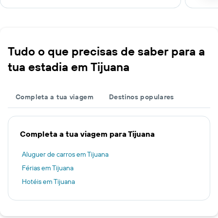
Tudo o que precisas de saber para a
tua estadia em Tijuana
Completa a tua viagem
Destinos populares
Completa a tua viagem para Tijuana
Aluguer de carros em Tijuana
Férias em Tijuana
Hotéis em Tijuana