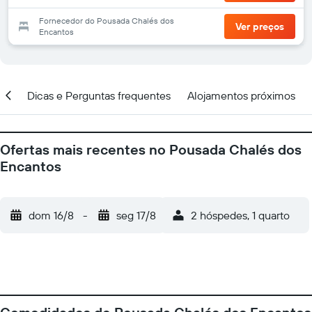
Fornecedor do Pousada Chalés dos
Ver preços
Encantos
ção
Dicas e Perguntas frequentes
Alojamentos próximos
Ofertas mais recentes no Pousada Chalés dos
Encantos
dom 16/8
-
seg 17/8
2 hóspedes, 1 quarto