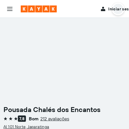
Iniciar se
Pousada Chalés dos Encantos
Bom
212 avaliações
7,8
3 estrelas
Al 101 Norte, Japaratinga