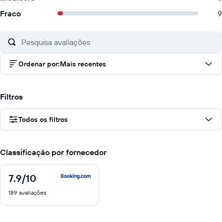
Fraco
9
Ordenar por
:
Mais recentes
Filtros
Todos os filtros
Classificação por fornecedor
7.9
/10
7.9
de
189 avaliações
10