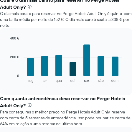
Qual é o dia mais barato para reservar no Perge Hotels
preço
Adult Only?
médio
O dia mais barato para reservar no Perge Hotels Adult Only é quinta, com
de
uma tarifa média por noite de 152 €. O dia mais caro é sexta, a 338 € por
um
noite.
quarto
em
cada
400 €
mês
Bar
Chart
O
graphic.
chart
with
gráfico
200 €
7
apresenta
bars.
meses
numa
O
0
abcissa.
gráfico
seg
ter
qua
qui
sex
sáb
dom
End
O
of
seguinte
gráfico
interactive
apresenta
chart
apresenta
o
Com quanta antecedência devo reservar no Perge Hotels
o
preço
preço
Adult Only?
médio
médio
Para conseguires o melhor preço no Perge Hotels Adult Only, reserva
de
de
com cerca de 5 semanas de antecedência. Isso pode poupar-te cerca de
um
um
64% em relação a uma reserva de última hora.
quarto
quarto
a