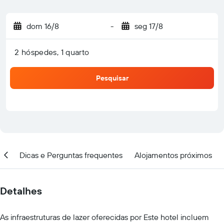
dom 16/8
-
seg 17/8
2 hóspedes, 1 quarto
Pesquisar
ção
Dicas e Perguntas frequentes
Alojamentos próximos
Detalhes
As infraestruturas de lazer oferecidas por Este hotel incluem