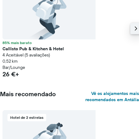
85% mais barato
Callisto Pub & Kitchen & Hotel
4 Aceitável (5 avaliações)
0,52 km
Bar/Lounge
26 €+
Mais recomendado
Vê os alojamentos mais
recomendados em Antália
Hotel de 2 estrelas