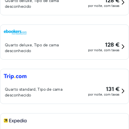
128 €
Quarto deluxe, Tipo de cama
por noite, com taxas
desconhecido
128 €
Quarto deluxe, Tipo de cama
por noite, com taxas
desconhecido
131 €
Quarto standard, Tipo de cama
por noite, com taxas
desconhecido