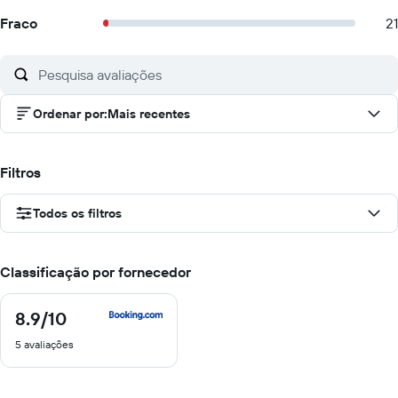
Fraco
21
Ordenar por
:
Mais recentes
Filtros
Todos os filtros
Classificação por fornecedor
8.9
/10
8.9
de
5 avaliações
10