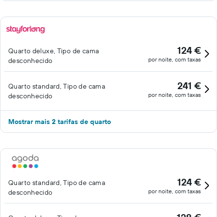
124 €
Quarto deluxe, Tipo de cama
por noite, com taxas
desconhecido
241 €
Quarto standard, Tipo de cama
por noite, com taxas
desconhecido
Mostrar mais 2 tarifas de quarto
124 €
Quarto standard, Tipo de cama
por noite, com taxas
desconhecido