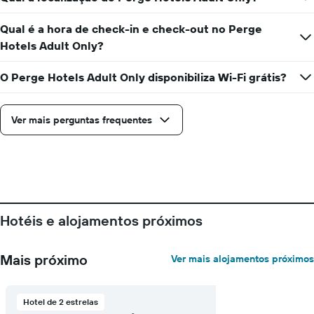
ordenada
O
gráfico
Qual é a hora de check-in e check-out no Perge
apresenta
Hotels Adult Only?
o
número
de
O Perge Hotels Adult Only disponibiliza Wi-Fi grátis?
dias
antes
da
Ver mais perguntas frequentes
estadia
numa
abcissa
O
gráfico
apresenta
o
Hotéis e alojamentos próximos
preço
médio
de
Mais próximo
Ver mais alojamentos próximos
um
quarto
numa
ordenada
Hotel de 2 estrelas