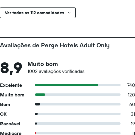
Ver todas as 112 comodidades
Avaliações de Perge Hotels Adult Only
8,9
Muito bom
1002 avaliações verificadas
Excelente
740
Muito bom
120
Bom
60
OK
31
Razoável
19
Medíocre
11