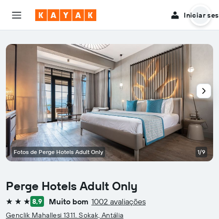
Iniciar se
Fotos de Perge Hotels Adult Only
1/9
Perge Hotels Adult Only
Muito bom
1002 avaliações
8,9
3 estrelas
Genclik Mahallesi 1311. Sokak, Antália