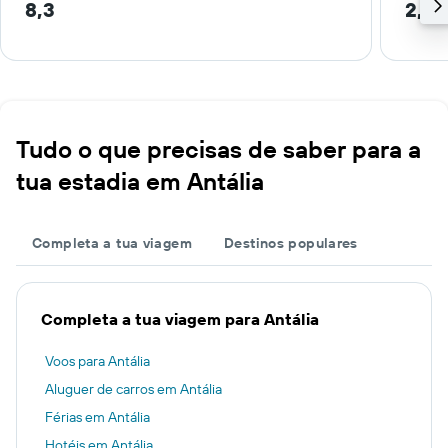
8,3
2,2 
Tudo o que precisas de saber para a
tua estadia em Antália
Completa a tua viagem
Destinos populares
Completa a tua viagem para Antália
Voos para Antália
Aluguer de carros em Antália
Férias em Antália
Hotéis em Antália