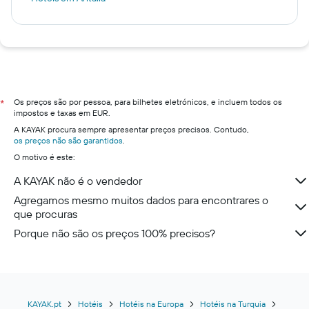
Os preços são por pessoa, para bilhetes eletrónicos, e incluem todos os
*
impostos e taxas em EUR.
A KAYAK procura sempre apresentar preços precisos. Contudo,
os preços não são garantidos
.
O motivo é este:
A KAYAK não é o vendedor
Agregamos mesmo muitos dados para encontrares o
que procuras
Porque não são os preços 100% precisos?
KAYAK.pt
Hotéis
Hotéis na Europa
Hotéis na Turquia