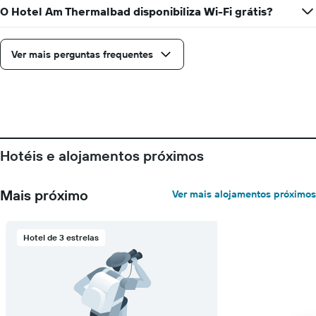
dias
O Hotel Am Thermalbad disponibiliza Wi-Fi grátis?
da
semana
numa
Ver mais perguntas frequentes
abcissa
O
gráfico
apresenta
o
preço
médio
Hotéis e alojamentos próximos
de
um
quarto
Mais próximo
Ver mais alojamentos próximos
numa
ordenada
Hotel de 3 estrelas