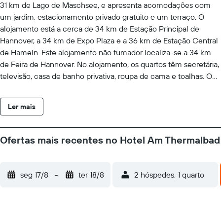
31 km de Lago de Maschsee, e apresenta acomodações com
um jardim, estacionamento privado gratuito e um terraço. O
alojamento está a cerca de 34 km de Estação Principal de
Hannover, a 34 km de Expo Plaza e a 36 km de Estação Central
de Hameln. Este alojamento não fumador localiza-se a 34 km
de Feira de Hannover. No alojamento, os quartos têm secretária,
televisão, casa de banho privativa, roupa de cama e toalhas. O
acesso Wi-Fi gratuito é providenciado a todos os hóspedes,
enquanto alguns quartos também possuem varanda. Todos os
Ler mais
quartos têm roupeiro. Os hóspedes de HoteLPension am
Thermalbad poderão desfrutar de atividades em Bad Nenndorf e
arredores, como ciclismo. HCC Hannover fica a 36 km de
Ofertas mais recentes no Hotel Am Thermalbad
HoteLPension am Thermalbad, enquanto Rattenfaenger Hall
está a 37 km da propriedade. O Aeroporto de Hannover -
Langenhagen fica a 30 km de distância.
seg 17/8
-
ter 18/8
2 hóspedes, 1 quarto