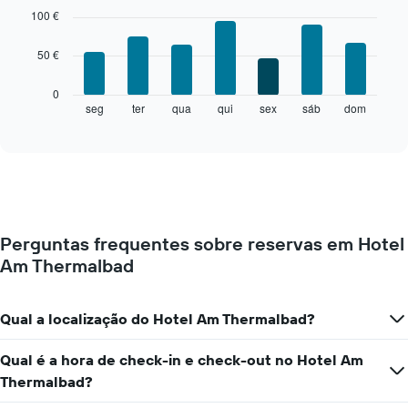
O
graphic.
chart
100 €
with
gráfico
7
apresenta
50 €
bars.
meses
numa
O
0
abcissa.
gráfico
seg
ter
qua
qui
sex
sáb
dom
End
O
of
seguinte
gráfico
interactive
apresenta
chart
apresenta
o
o
preço
preço
médio
médio
de
de
um
um
Perguntas frequentes sobre reservas em Hotel
quarto
quarto
Am Thermalbad
a
numa
cada
ordenada
dia
da
Qual a localização do Hotel Am Thermalbad?
semana
O
Qual é a hora de check-in e check-out no Hotel Am
gráfico
Thermalbad?
apresenta
os