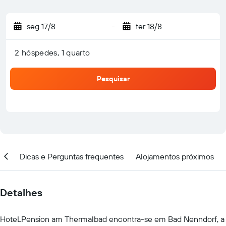
seg 17/8
-
ter 18/8
2 hóspedes, 1 quarto
Pesquisar
ção
Dicas e Perguntas frequentes
Alojamentos próximos
Detalhes
HoteLPension am Thermalbad encontra-se em Bad Nenndorf, a