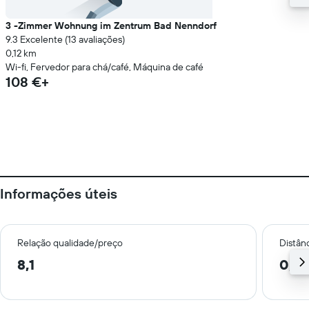
3 -Zimmer Wohnung im Zentrum Bad Nenndorf
9.3 Excelente (13 avaliações)
0,12 km
Wi-fi, Fervedor para chá/café, Máquina de café
108 €+
Informações úteis
Relação qualidade/preço
Distân
8,1
0,4