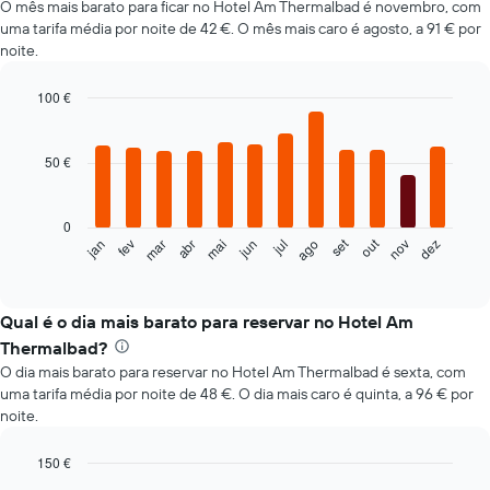
O mês mais barato para ficar no Hotel Am Thermalbad é novembro, com
uma tarifa média por noite de 42 €. O mês mais caro é agosto, a 91 € por
noite.
100 €
Bar
Chart
graphic.
chart
with
50 €
12
bars.
0
O
set
out
fev
mai
ago
nov
mar
jun
dez
jan
abr
jul
gráfico
End
of
seguinte
interactive
apresenta
chart
o
Qual é o dia mais barato para reservar no Hotel Am
preço
Thermalbad?
médio
O dia mais barato para reservar no Hotel Am Thermalbad é sexta, com
de
uma tarifa média por noite de 48 €. O dia mais caro é quinta, a 96 € por
um
noite.
quarto
em
cada
150 €
mês
Bar
Chart